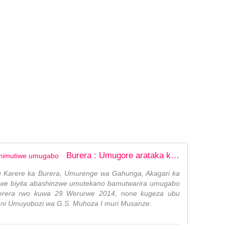
Burera : Umugore arataka ko yashimutiwe umugabo
u Karere ka Burera, Umurenge wa Gahunga, Akagari ka
 iwe biyita abashinzwe umutekano bamutwarira umugabo
erera rwo kuwa 29 Werurwe 2014, none kugeza ubu
a ni Umuyobozi wa G.S. Muhoza I muri Musanze.