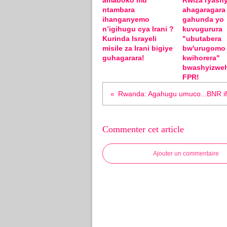
amaboko mu
Rwiza ryashy
ntambara
ahagaragara
ihanganyemo
gahunda yo
n’igihugu cya Irani ?
kuvugurura
Kurinda Israyeli
"ubutabera
misile za Irani bigiye
bw'urugomo
guhagarara!
kwihorera"
bwashyizwe
FPR!
Commenter cet article
Ajouter un commentaire