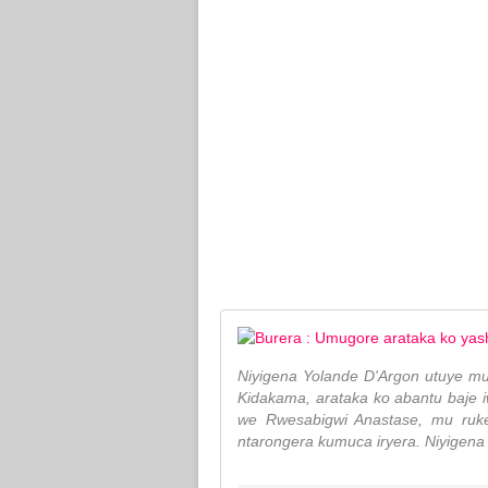
Niyigena Yolande D'Argon utuye m
Kidakama, arataka ko abantu baje
we Rwesabigwi Anastase, mu ruk
ntarongera kumuca iryera. Niyigen