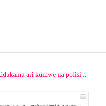
idakama ari kumwe na polisi...
mwe na polisi bashimuse Rwesabigwi Anastase nanubu