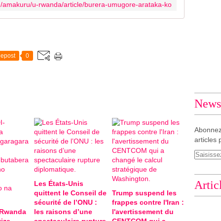
m/amakuru/u-rwanda/article/burera-umugore-arataka-ko
epost
0
Newsl
Abonnez
articles 
Artic
Les États-Unis
quittent le Conseil de
Trump suspend les
sécurité de l’ONU :
frappes contre l'Iran :
-Rwanda
les raisons d’une
l'avertissement du