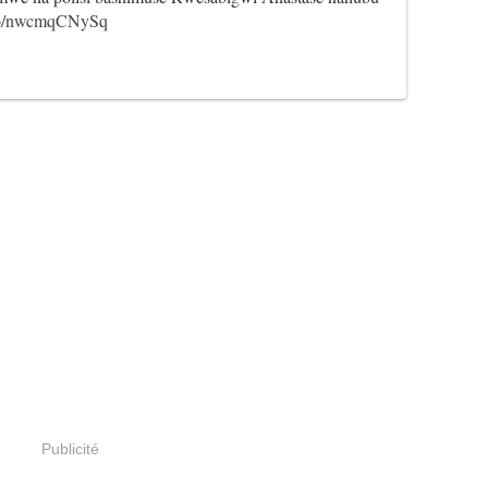
.co/nwcmqCNySq
Publicité