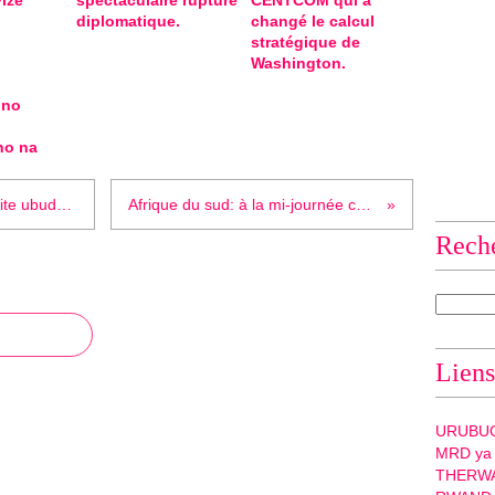
ize
spectaculaire rupture
CENTCOM qui a
diplomatique.
changé le calcul
stratégique de
Washington.
 no
ho na
Rwanda: Agahugu umuco...BNR ifite ubudahangarwa...
Afrique du sud: à la mi-journée ce jeudi, le...
Rech
Liens
URUBU
MRD ya
THERW