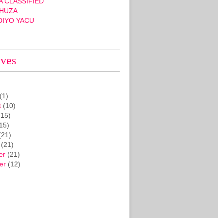
 CLASSIFIED
HUZA
DIYO YACU
ives
(1)
t
(10)
15)
15)
(21)
(21)
er
(21)
er
(12)