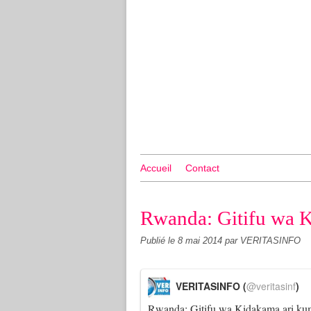
Accueil
Contact
Rwanda: Gitifu wa K
Publié le
8 mai 2014
par VERITASINFO
VERITASINFO (
@veritasinf
)
Rwanda: Gitifu wa Kidakama ari ku