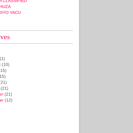
 CLASSIFIED
HUZA
DIYO YACU
ives
(1)
t
(10)
15)
15)
(21)
(21)
er
(21)
er
(12)