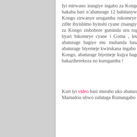
Iyi mirwano irangiye ingabo za Kongo
hakaba hari n’abaturage 12 bahitan
Kongo zirwanye urugamba rukomeye 
zifite ibyishimo byinshi cyane zisangi
za Kongo zishobore gutsinda uru ru
byari bikomeye cyane i Goma , let
abaturage bagiye mu muhanda basa
abaturage biyemeje kwirukana ingabo
Kongo, abaturage biyemeje kujya bage
bakaziherekeza no kurugamba !
Kuri iyi
video
hasi murabo uko abatur
Mamadou ubwo zafataga Rumangabo 