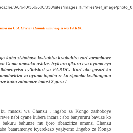
nya na Col. Olivier Hamuli umuvugizi wa FARDC
go kuba zishoboye kwisubiza icyubahiro zari zarambuwe
a Goma umwaka ushize. Icyicaro gikuru cya nyuma cya
kimenyetso cy’intsinzi ya FARDC. Kuri ako gasozi ka
amabwiriza ya nyuma ingabo ze ko zigomba kwihangana
nze kuko zahamaze iminsi 2 gusa !
 ku musozi wa Chanzu , ingabo za Kongo zashoboye
ewe nabi cyane kubera inzara ; abo banyururu bavuze ko
i bakuru bahunze mu ijoro ribanziriza umunsi Chanzu
kaba bataramenye icyerekezo yagiyemo ,ingabo za Kongo