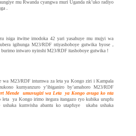
ahungiye mu Rwanda cyangwa muri Uganda nk’uko radiyo
ga .
 isiga itwitse imodoka 42 yari yasahuye mu mujyi wa
ubera igihunga M23/RDF ntiyashoboye gutwika byose ,
o burimo intwaro nyinshi M23/RDF itashoboye gutwika !
twe wa M23/RDF intumwa za leta ya Kongo ziri i Kampala
umukono kumyanzuro y’ibiganiro by’amahoro M23/RDF
rt Mende umuvugizi wa Leta ya Kongo avuga ko nta
leta
ya Kongo irimo itegura itangazo ryo kubika urupfu
ushaka kumvisha abantu ko utapfuye
ukaba ushaka