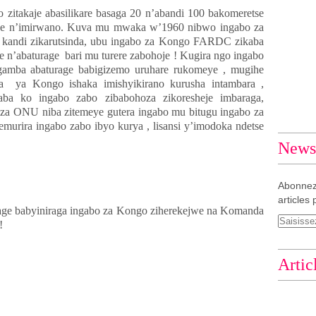
 zitakaje abasilikare basaga 20 n’abandi 100 bakomeretse
ywe n’imirwano. Kuva mu mwaka w’1960 nibwo ingabo za
kandi zikarutsinda, ubu ingabo za Kongo FARDC zikaba
ye n’abaturage
bari mu turere zabohoje ! Kugira ngo ingabo
gamba abaturage babigizemo uruhare rukomeye , mugihe
a
ya Kongo ishaka imishyikirano kurusha intambara ,
ba ko ingabo zabo zibabohoza zikoresheje imbaraga,
 za ONU niba zitemeye gutera ingabo mu bitugu ingabo za
murira ingabo zabo ibyo kurya , lisansi y’imodoka ndetse
Newsl
Abonnez
articles 
age babyiniraga ingabo za Kongo ziherekejwe na Komanda
!
Artic