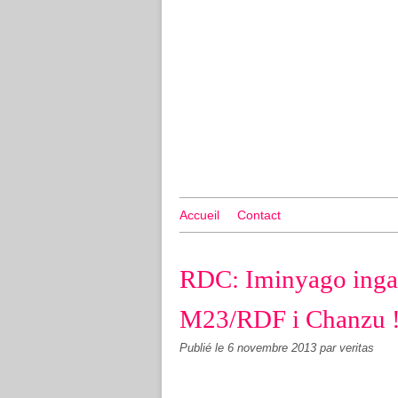
Accueil
Contact
RDC: Iminyago ing
M23/RDF i Chanzu 
Publié le
6 novembre 2013
par veritas