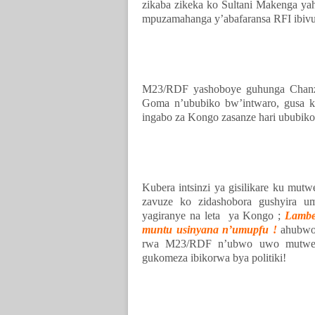
zikaba zikeka ko Sultani Makenga y
mpuzamahanga y’abafaransa RFI ibivu
M23/RDF yashoboye guhunga Chanzu
Goma n’ububiko bw’intwaro, gusa k
ingabo za Kongo zasanze hari ububik
Kubera intsinzi ya gisilikare ku mu
zavuze ko zidashobora gushyira 
yagiranye na leta
ya Kongo ;
Lambe
muntu usinyana n’umupfu !
ahubwo 
rwa M23/RDF n’ubwo uwo mutwe 
gukomeza ibikorwa bya politiki!