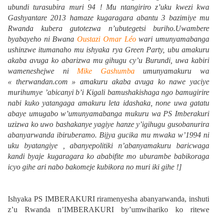
ubundi turasubira muri 94 ! Mu ntangiriro z’uku kwezi kwa
Gashyantare 2013 hamaze kugaragara abantu 3 bazimiye mu
Rwanda kubera gutotezwa n’ubutegetsi buriho.Uwambere
byabayeho ni Bwana
Oustazi Omar Léo
wari umunyamabanga
ushinzwe itumanaho mu ishyaka rya Green Party, ubu amakuru
akaba avuga ko abarizwa mu gihugu cy’u Burundi, uwa kabiri
wameneshejwe ni
Mike Gashumba
umunyamakuru wa
« therwandan.com » amakuru akaba avuga ko nawe yaciye
murihumye ’abicanyi b’i Kigali bamushakishaga ngo bamugirire
nabi kuko yatangaga amakuru leta idashaka, none uwa gatatu
abaye umugabo w’umunyamabanga mukuru wa PS Imberakuri
uzizwa ko uwo bashakanye yagiye hanze y’igihugu gusobanurira
abanyarwanda ibiruberamo. Bijya gucika mu mwaka w’1994 ni
uku byatangiye , abanyepolitiki n’abanyamakuru baricwaga
kandi byaje kugaragara ko ababifite mo uburambe babikoraga
icyo gihe ari nabo bakomeje kubikora no muri iki gihe !]
Ishyaka PS IMBERAKURI riramenyesha abanyarwanda, inshuti
z’u Rwanda n’IMBERAKURI by’umwihariko ko ritewe