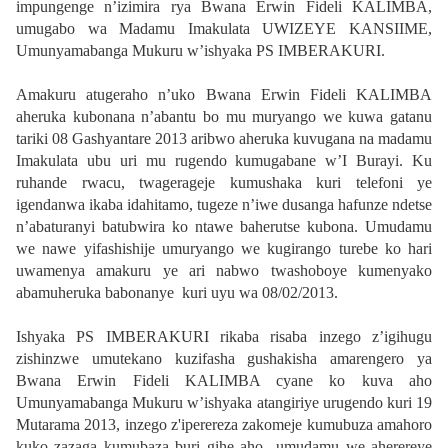
impungenge n’izimira rya Bwana Erwin Fideli KALIMBA,
umugabo wa Madamu Imakulata UWIZEYE KANSIIME,
Umunyamabanga Mukuru w’ishyaka PS IMBERAKURI.
Amakuru atugeraho n’uko Bwana Erwin Fideli KALIMBA
aheruka kubonana n’abantu bo mu muryango we kuwa gatanu
tariki 08 Gashyantare 2013 aribwo aheruka kuvugana na madamu
Imakulata ubu uri mu rugendo kumugabane w’I Burayi.
Ku
ruhande rwacu, twagerageje kumushaka kuri telefoni ye
igendanwa ikaba idahitamo, tugeze n’iwe dusanga hafunze ndetse
n’abaturanyi batubwira ko ntawe baherutse kubona. Umudamu
we nawe yifashishije umuryango we kugirango turebe ko hari
uwamenya amakuru ye ari nabwo twashoboye kumenyako
abamuheruka babonanye kuri uyu wa 08/02/2013.
Ishyaka PS IMBERAKURI rikaba risaba inzego z’igihugu
zishinzwe umutekano kuzifasha gushakisha amarengero ya
Bwana Erwin Fideli KALIMBA cyane ko kuva aho
Umunyamabanga Mukuru w’ishyaka atangiriye urugendo kuri 19
Mutarama 2013, inzego z'iperereza zakomeje kumubuza amahoro
kuko zazaga kumubaza buri gihe aho umudamu we aherereye