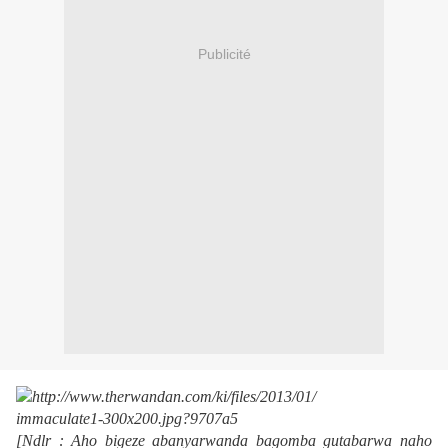
Publicité
[Ndlr : Aho bigeze abanyarwanda bagomba gutabarwa naho