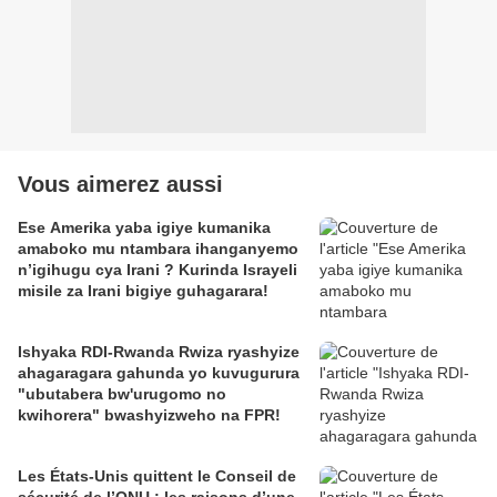
Vous aimerez aussi
Ese Amerika yaba igiye kumanika
amaboko mu ntambara ihanganyemo
n’igihugu cya Irani ? Kurinda Israyeli
misile za Irani bigiye guhagarara!
Ishyaka RDI-Rwanda Rwiza ryashyize
ahagaragara gahunda yo kuvugurura
"ubutabera bw'urugomo no
kwihorera" bwashyizweho na FPR!
Les États-Unis quittent le Conseil de