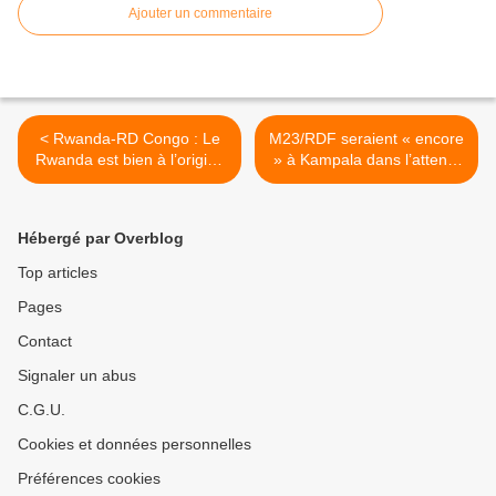
Ajouter un commentaire
< Rwanda-RD Congo : Le
M23/RDF seraient « encore
Rwanda est bien à l’origine
» à Kampala dans l’attente
des problèmes du Congo
du « coup de sifflet final »
de l’arbitre ougandais
Yoweri Museveni ! >
Hébergé par Overblog
Top articles
Pages
Contact
Signaler un abus
C.G.U.
Cookies et données personnelles
Préférences cookies