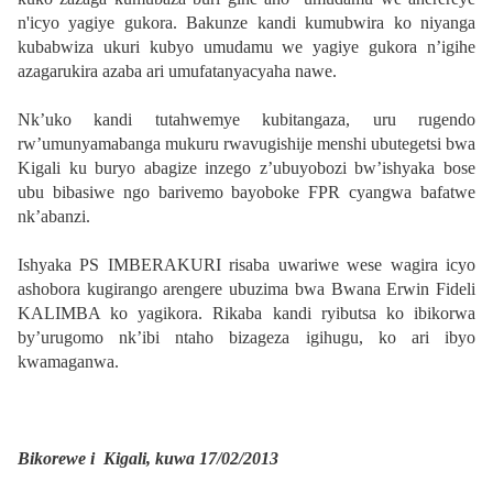
n'icyo yagiye gukora. Bakunze kandi kumubwira ko niyanga
kubabwiza ukuri kubyo umudamu we yagiye gukora n’igihe
azagarukira azaba ari umufatanyacyaha nawe.
Nk’uko kandi tutahwemye kubitangaza, uru rugendo
rw’umunyamabanga mukuru rwavugishije menshi ubutegetsi bwa
Kigali ku buryo abagize inzego z’ubuyobozi bw’ishyaka bose
ubu bibasiwe ngo barivemo bayoboke FPR cyangwa bafatwe
nk’abanzi.
Ishyaka PS IMBERAKURI risaba uwariwe wese wagira icyo
ashobora kugirango arengere ubuzima bwa Bwana Erwin Fideli
KALIMBA ko yagikora. Rikaba kandi ryibutsa ko ibikorwa
by’urugomo nk’ibi ntaho bizageza igihugu, ko ari ibyo
kwamaganwa.
Bikorewe i Kigali, kuwa 17/02/2013