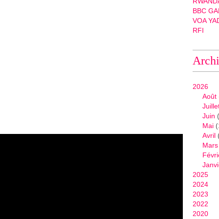
RWANDA
BBC GA
VOA YA
RFI
Arch
2026
Août
Juille
Juin
(
Mai
(
Avril
Mars
Févri
Janvi
2025
2024
2023
2022
2020