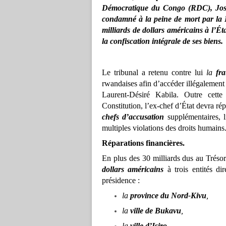
Démocratique du Congo (RDC), Jose
condamné à la peine de mort par la H
milliards de dollars américains à l’É
la confiscation intégrale de ses biens.
Le tribunal a retenu contre lui
la
fra
rwandaises afin d’accéder illégalement
Laurent-Désiré Kabila. Outre cett
Constitution, l’ex-chef d’État devra r
chefs d’accusation
supplémentaires, l
multiples violations des droits humains
Réparations financières.
En plus des 30 milliards dus au Tréso
dollars américains
à trois entités di
présidence :
la
province du Nord-Kivu
,
la
ville de Bukavu
,
la
ville d’Isiro
.