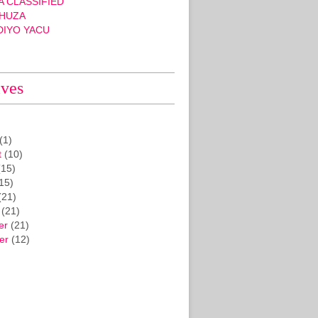
 CLASSIFIED
HUZA
DIYO YACU
ives
(1)
t
(10)
15)
15)
(21)
(21)
er
(21)
er
(12)