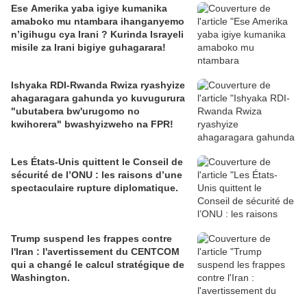
Ese Amerika yaba igiye kumanika
amaboko mu ntambara ihanganyemo
n’igihugu cya Irani ? Kurinda Israyeli
misile za Irani bigiye guhagarara!
Ishyaka RDI-Rwanda Rwiza ryashyize
ahagaragara gahunda yo kuvugurura
"ubutabera bw'urugomo no
kwihorera" bwashyizweho na FPR!
Les États-Unis quittent le Conseil de
sécurité de l’ONU : les raisons d’une
spectaculaire rupture diplomatique.
Trump suspend les frappes contre
l'Iran : l'avertissement du CENTCOM
qui a changé le calcul stratégique de
Washington.