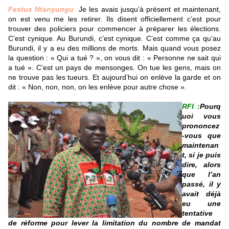
Festus Ntanyungu
:
Je les avais jusqu’à présent et maintenant,
on est venu me les retirer. Ils disent officiellement c’est pour
trouver des policiers pour commencer à préparer les élections.
C’est cynique. Au Burundi, c’est cynique. C’est comme ça qu’au
Burundi, il y a eu des millions de morts. Mais quand vous posez
la question : « Qui a tué ? », on vous dit : « Personne ne sait qui
a tué ». C’est un pays de mensonges. On tue les gens, mais on
ne trouve pas les tueurs. Et aujourd’hui on enlève la garde et on
dit : « Non, non, non, on les enlève pour autre chose ».
RFI :
Pourq
uoi vous
prononcez
-vous que
maintenan
t, si je puis
dire, alors
que l’an
passé, il y
avait déjà
eu une
tentative
de réforme pour lever la limitation du nombre de mandat