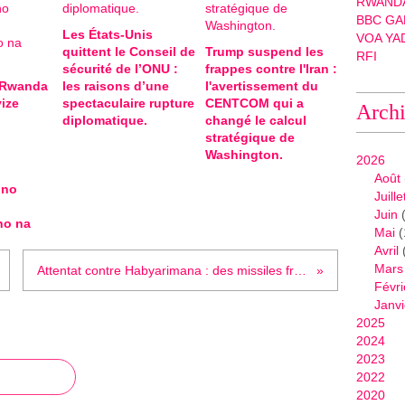
RWANDA
BBC GA
Les États-Unis
VOA YA
quittent le Conseil de
Trump suspend les
RFI
sécurité de l’ONU :
frappes contre l'Iran :
-Rwanda
les raisons d’une
l'avertissement du
ize
spectaculaire rupture
CENTCOM qui a
Arch
diplomatique.
changé le calcul
stratégique de
Washington.
2026
Août
 no
Juille
Juin
(
ho na
Mai
(
Avril
Mars
Attentat contre Habyarimana : des missiles français dans l'arsenal rwandais
Févri
Janvi
2025
2024
2023
2022
2020