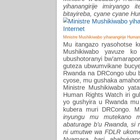
yihanangirije imiryango 
bitayireba, cyane cyane H
Ministre Mushikiwabo yihanangirije Huma
Mu itangazo ryasohotse k
Mushikiwabo yavuze ko
ubushotoranyi bw’amarapor
guteza ubwumvikane bucye 
Rwanda na DRCongo ubu bya
cyose, mu gushaka amahoro
Ministre Mushikiwabo ya
Human Rights Watch iri g
yo gushyira u Rwanda mu 
kubera muri DRCongo. Muri
inyungu mu mutekano m
abaturage b’u Rwanda, si
ni umutwe wa FDLR ukome
Nyamara hari ababyiva