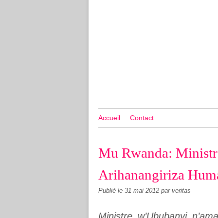
Accueil
Contact
Mu Rwanda: Ministr
Arihanangiriza Huma
Publié le
31 mai 2012
par veritas
Ministre w’Ububanyi n’a