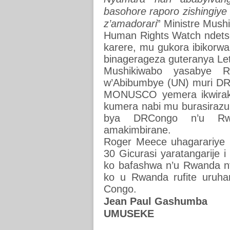
basohore raporo zishingiye
z’amadorari
” Ministre Mush
Human Rights Watch ndetse
karere, mu gukora ibikorwa
binagerageza guteranya Let
Mushikiwabo yasabye R
w’Abibumbye (UN) muri DR
MONUSCO yemera ikwirakwi
kumera nabi mu burasirazu
bya DRCongo n’u Rwan
amakimbirane.
Roger Meece uhagarariye 
30 Gicurasi yaratangarije
ko bafashwa n’u Rwanda nt
ko u Rwanda rufite uruha
Congo.
Jean Paul Gashumba
UMUSEKE