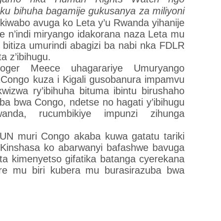
 ku bihuha bagamije gukusanya za miliyoni
ikiwabo avuga ko Leta y’u Rwanda yihanije
 n’indi miryango idakorana naza Leta mu
 bitiza umurindi abagizi ba nabi nka FDLR
a z’ibihugu.
oger Meece uhagarariye Umuryango
Congo kuza i Kigali gusobanura impamvu
zwa ry’ibihuha bituma ibintu birushaho
ba bwa Congo, ndetse no hagati y’ibihugu
da, rucumbikiye impunzi zihunga
UN muri Congo akaba kuwa gatatu tariki
 i Kinshasa ko abarwanyi bafashwe bavuga
a kimenyetso gifatika batanga cyerekana
re mu biri kubera mu burasirazuba bwa