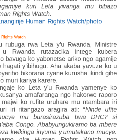
itegamiye kuri Leta yivanga mu bibazo
uman Rights Watch.
n Rights Watch
u rubuga rwa Leta y’u Rwanda, Ministre
 u Rwanda rutazacika intege kubera
o bavuga ko yabonetse ariko ngo agamije
hagati y’ibihugu. Aha akaba yavuze ko u
riho bikorana cyane kurusha ikindi gihe
 muri kariya karere.
tangaje ko Leta y’u Rwanda yamenye ko
ukusanya amafaranga ngo hakorwe raporo
majwi ko rufite uruhare mu ntambara iri
 iri ritangazo aragira ati: “
Ninde ufite
ucye mu burasirazuba bwa DRC? si
 n’aba Congo. Ababyungukiramo ba mbere
za kwikinga inyuma y’umutekano mucye.
ngamo nka Human Rights Watch ngo