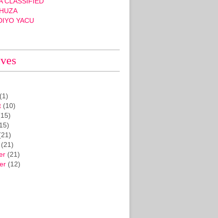
 CLASSIFIED
HUZA
DIYO YACU
ives
(1)
t
(10)
15)
15)
(21)
(21)
er
(21)
er
(12)