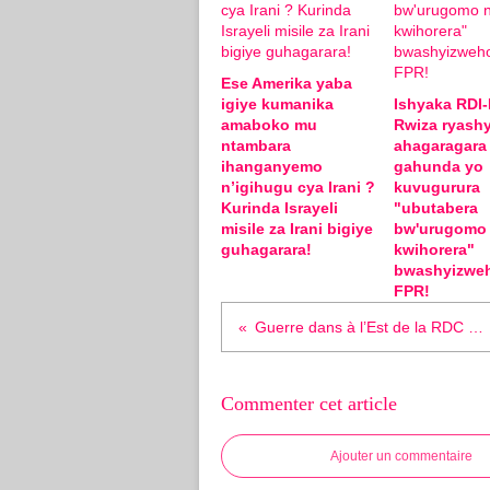
Ese Amerika yaba
igiye kumanika
Ishyaka RDI
amaboko mu
Rwiza ryashy
ntambara
ahagaragara
ihanganyemo
gahunda yo
n’igihugu cya Irani ?
kuvugurura
Kurinda Israyeli
"ubutabera
misile za Irani bigiye
bw'urugomo
guhagarara!
kwihorera"
bwashyizwe
FPR!
Guerre dans à l’Est de la RDC : tous dans l’embarras
Commenter cet article
Ajouter un commentaire