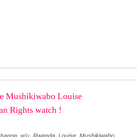
e Mushikiwabo Louise
n Rights watch !
mahanga w’u Rwanda Louise Mushikiwabo