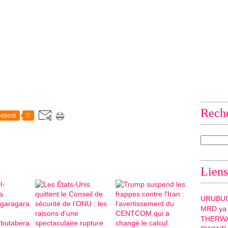
Rech
epost
0
Liens
URUBU
MRD ya
THERW