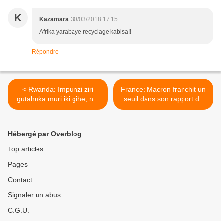
K
Kazamara
30/03/2018 17:15
Afrika yarabaye recyclage kabisa!!
Répondre
< Rwanda: Impunzi ziri
France: Macron franchit un
gutahuka muri iki gihe, nta
seuil dans son rapport de
burenganzira zifite bwo
force avec la Turquie. >
kubona amasambu
zahoranye!
Hébergé par Overblog
Top articles
Pages
Contact
Signaler un abus
C.G.U.