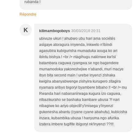
rubanda !
Répondre
K
kilimambogoboys
30/03/2018 20:31
ubivuze ukuri ! ahubwo ubu hari ama sociétés
asigaye atoragura imyenda, inkweto n'ibindi
agasubira kubigurisha mumaduka avuga ko ari
ibintu bishya ! <br /> ntagihugu nakimwe kw'isi
batambara caguwa cyangwa se ngo bagendere
mumamodoka yakoreshejwe n'abandi, muri macye
ibyo bita second main ! uretse inyenzi zishaka
kwigira abanyabwenge zishyira kurugero zitagira
nyamara aribyo bigoryi byambere bibaho !! <br /> mu
Rwanda hari nabananirwaga kugura izo caguwa,
nibazikuraho se bashaka bambare ubusa ?! nari
nibagiwe ko ariyo objectif y'imisega y'inyenzi
gukenesha abantu (cyane cyane abahutu), kubicisha
inzara, kubambika ubusa ! hanyuma ngo afurika
izatera imbere tugifite ibigoryi nk'inyenzi ??!!!