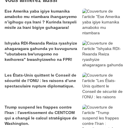
Vous aimerez aussi
Ese Amerika yaba igiye kumanika
amaboko mu ntambara ihanganyemo
n’igihugu cya Irani ? Kurinda Israyeli
misile za Irani bigiye guhagarara!
Ishyaka RDI-Rwanda Rwiza ryashyize
ahagaragara gahunda yo kuvugurura
"ubutabera bw'urugomo no
kwihorera" bwashyizweho na FPR!
Les États-Unis quittent le Conseil de
sécurité de l’ONU : les raisons d’une
spectaculaire rupture diplomatique.
Trump suspend les frappes contre
l'Iran : l'avertissement du CENTCOM
qui a changé le calcul stratégique de
Washington.