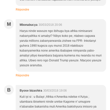
Répondre
M
Mbonabucya
30/03/2018 20:06
Harya ninde wavuze ngo ibihugu bya afrika nimisarani
nabanyafrika ni amabyi? Nibyo koko pe, ntabwo caguwa
yaruta millions zabanyarwanda zishwe na FPR- Inkotanyi
guhera 1990 kugeza uyu munsi 2018 ntakibazo
kubanyamerika none amerika ibabajwe nimyanda yabo-
amabyi yibyo kwambara bajyana kumena mu rwanda no muri
afrika. Ubwo rero ngo Donald Trump yavuze. Ntacyoo yavuze
yasuze aranutsa.
Répondre
B
Byose bizashira
30/03/2018 19:06
Kuli iyi si : u Bulayi ;Afrika n'Amerika ndetse n'Aziya ;
utambara ibisekeni ninde uretse Kagome n' umugore
n'abanabe bakanisha muli Amerika bakishyura imisoro ya