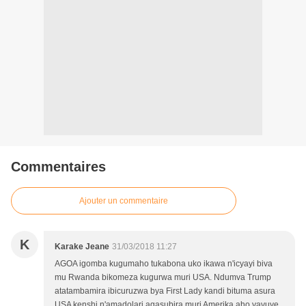
Commentaires
Ajouter un commentaire
K
Karake Jeane
31/03/2018 11:27
AGOA igomba kugumaho tukabona uko ikawa n'icyayi biva
mu Rwanda bikomeza kugurwa muri USA. Ndumva Trump
atatambamira ibicuruzwa bya First Lady kandi bituma asura
USA kenshi n'amadolari agasubira muri Amerika aho yavuye.