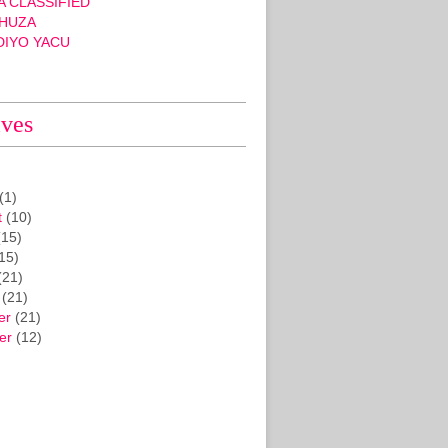
 CLASSIFIED
HUZA
DIYO YACU
ives
(1)
t
(10)
15)
15)
(21)
(21)
er
(21)
er
(12)