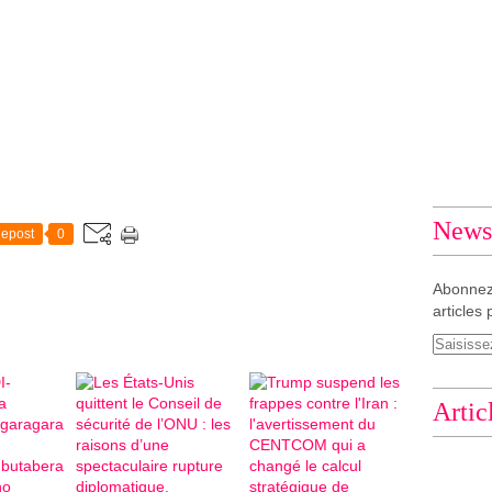
Newsl
epost
0
Abonnez
articles 
Artic