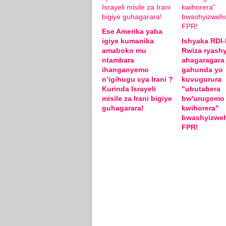
Ese Amerika yaba
igiye kumanika
Ishyaka RDI
amaboko mu
Rwiza ryashy
ntambara
ahagaragara
ihanganyemo
gahunda yo
n’igihugu cya Irani ?
kuvugurura
Kurinda Israyeli
"ubutabera
misile za Irani bigiye
bw'urugomo
guhagarara!
kwihorera"
bwashyizwe
FPR!