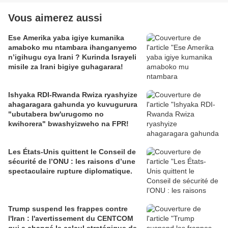
Vous aimerez aussi
Ese Amerika yaba igiye kumanika
amaboko mu ntambara ihanganyemo
n’igihugu cya Irani ? Kurinda Israyeli
misile za Irani bigiye guhagarara!
Ishyaka RDI-Rwanda Rwiza ryashyize
ahagaragara gahunda yo kuvugurura
"ubutabera bw'urugomo no
kwihorera" bwashyizweho na FPR!
Les États-Unis quittent le Conseil de
sécurité de l’ONU : les raisons d’une
spectaculaire rupture diplomatique.
Trump suspend les frappes contre
l'Iran : l'avertissement du CENTCOM