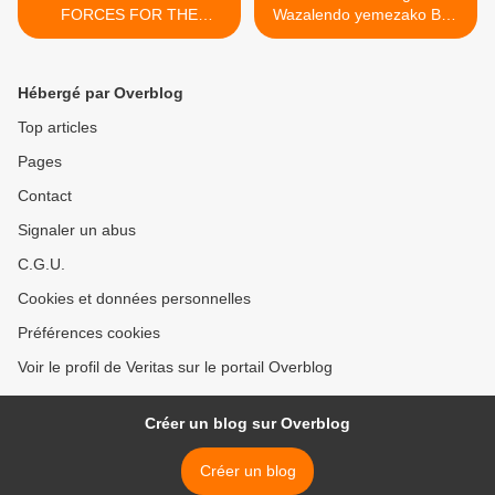
FORCES FOR THE
Wazalendo yemezako Ben
REPUBLIC AND
Rutabana afungiye mu nzu i
DEMOCRACY (FRD)
Kigali ku itegeko rya Paul
Kagame ! >
Hébergé par Overblog
Top articles
Pages
Contact
Signaler un abus
C.G.U.
Cookies et données personnelles
Préférences cookies
Voir le profil de Veritas sur le portail Overblog
Créer un blog sur Overblog
Créer un blog