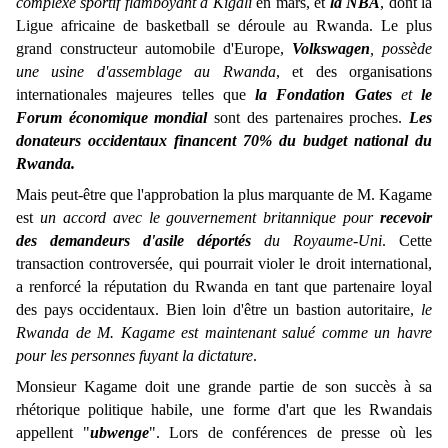
complexe sportif flamboyant à Kigali
en mars, et
la NBA
, dont la
Ligue africaine de basketball se déroule au Rwanda. Le plus
grand constructeur automobile d'Europe,
Volkswagen
, possède
une usine d'assemblage au Rwanda
, et des organisations
internationales majeures telles que
la Fondation Gates
et
le
Forum économique mondial
sont des partenaires proches.
Les
donateurs occidentaux financent 70% du budget national du
Rwanda.
Mais peut-être que l'approbation la plus marquante de M. Kagame
est
un accord avec le gouvernement britannique pour
recevoir
des demandeurs d'asile déportés
du Royaume-Uni
. Cette
transaction controversée, qui pourrait violer le droit international,
a renforcé la réputation du Rwanda en tant que partenaire loyal
des pays occidentaux. Bien loin d'être un bastion autoritaire,
le
Rwanda de M. Kagame est maintenant salué comme un havre
pour les personnes fuyant la dictature
.
Monsieur Kagame doit une grande partie de son succès à sa
rhétorique politique habile, une forme d'art que les Rwandais
appellent "
ubwenge
". Lors de conférences de presse où les