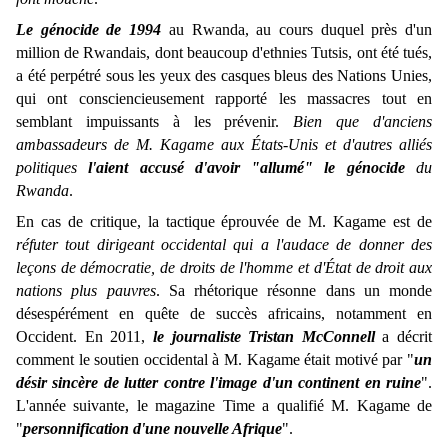
Le génocide de 1994
au Rwanda, au cours duquel près d'un
million de Rwandais, dont beaucoup d'ethnies Tutsis, ont été tués,
a été perpétré sous les yeux des casques bleus des Nations Unies,
qui ont consciencieusement rapporté les massacres tout en
semblant impuissants à les prévenir.
Bien que d'anciens
ambassadeurs de M. Kagame aux États-Unis et d'autres alliés
politiques
l'aient accusé d'avoir "allumé" le génocide
du
Rwanda
.
En cas de critique, la tactique éprouvée de M. Kagame est de
réfuter tout dirigeant occidental qui a l'audace de donner des
leçons de démocratie, de droits de l'homme et d'État de droit aux
nations plus pauvres
. Sa rhétorique résonne dans un monde
désespérément en quête de succès africains, notamment en
Occident. En 2011,
le journaliste Tristan McConnell
a décrit
comment le soutien occidental à M. Kagame était motivé par "
un
désir sincère de lutter contre l'image d'un continent en ruine
".
L'année suivante, le magazine Time a qualifié M. Kagame de
"
personnification d'une nouvelle Afrique
".