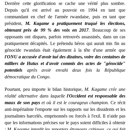
Derrière cette glorification se cache une vérité plus sombre.
Depuis qu'il est arrivé au pouvoir en 1994 en tant que
commandant en chef de l'armée rwandaise, puis en tant que
président,
M. Kagame a pratiquement truqué les élections,
obtenant près de 99 % des voix en 2017
. Beaucoup de ses
opposants ont disparu, parfois retrouvés assassinés, dans un cas
pratiquement décapités. Le prétendu héros qui aurait mis fin au
génocide rwandais était également à la tête d'une armée que
l'ONU a accusée d'avoir tué des dizaines, voire des centaines de
milliers de Hutus et d'avoir commis des actes de "génocide"
potentiels
après avoir envahi deux fois la République
démocratique du Congo
.
Pourtant, peu importe le bilan historique,
M. Kagame crée une
réalité alternative dans laquelle
l'Occident est responsable des
maux de son pays
et où il est le courageux champion.
Ce récit
anti-impérialiste l'emporte sur les rapports sur les dissidents et les
journalistes harcelés, emprisonnés ou forcés à l'exil. Il n'aide pas
que les informations précises sur le pays soient difficiles à obtenir
:
M. Kagame interdit les reporters étrangers critiques, ce qui fait