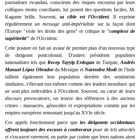
journalistes rwandais, conscients des risques encourus par leurs
collègues moins conciliants, lui posent des questions faciles, M.
Kagame brille. Souvent,
sa cible est l'Occident
. Il exprime
régulièrement
un message anti-impérialiste
sur la façon dont
l'Europe "viole les droits des gens" et critique le "
complexe de
supériorité"
de l'Occident.
Cette posture en fait un avatar de premier plan d'un nouveau type
de dirigeant postcolonial. D'autres présidents populistes
nationalistes tels que
Recep Tayyip Erdogan
de Turquie,
Andrés
Manuel López Obrador
du Mexique et
Narendra Modi
de l'Inde
rallient également leur population derrière des sentiments
similaires, s'élevant eux-mêmes comme des leaders mondiaux qui
ne sont plus redevables à l'Occident. Souvent,
au cœur de leurs
discours provocateurs,
on trouve des références à des anciens
crimes - massacres, génocides et expropriations commis par les
empires européens remontant jusqu'au XVIe siècle.
Ces appels fonctionnent parce que
les dirigeants occidentaux
offrent toujours des excuses à contrecœur
pour de tels atrocités
et s'excusent rarement
, en partie par crainte que leurs nations aient