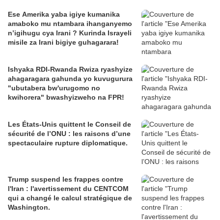
Ese Amerika yaba igiye kumanika
amaboko mu ntambara ihanganyemo
n’igihugu cya Irani ? Kurinda Israyeli
misile za Irani bigiye guhagarara!
Ishyaka RDI-Rwanda Rwiza ryashyize
ahagaragara gahunda yo kuvugurura
"ubutabera bw'urugomo no
kwihorera" bwashyizweho na FPR!
Les États-Unis quittent le Conseil de
sécurité de l’ONU : les raisons d’une
spectaculaire rupture diplomatique.
Trump suspend les frappes contre
l'Iran : l'avertissement du CENTCOM
qui a changé le calcul stratégique de
Washington.