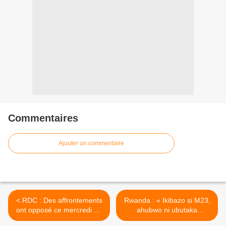
Commentaires
Ajouter un commentaire
< RDC : Des affrontements
Rwanda : « Ikibazo si M23,
ont opposé ce mercredi 12
ahubwo ni ubutaka
avril RDF/M23 et
bw’igihugu cyacu bwahawe