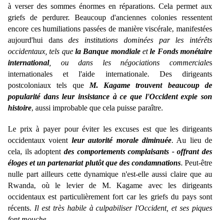
à verser des sommes énormes en réparations. Cela permet aux
griefs de perdurer. Beaucoup d'anciennes colonies ressentent
encore ces humiliations passées de manière viscérale, manifestées
aujourd'hui dans
des institutions dominées par les intérêts
occidentaux, tels que
la Banque mondiale
et
le Fonds monétaire
international
, ou dans les négociations commerciale
s
internationales et l'aide internationale. Des dirigeants
postcoloniaux tels que
M. Kagame trouvent beaucoup de
popularité dans leur insistance à ce que l'Occident expie son
histoire
, aussi improbable que cela puisse paraître.
Le prix à payer pour éviter les excuses est que les dirigeants
occidentaux voient
leur autorité morale diminuée
. Au lieu de
cela, ils adoptent
des comportements complaisants - offrant des
éloges et un partenariat plutôt que des condamnations
. Peut-être
nulle part ailleurs cette dynamique n'est-elle aussi claire que au
Rwanda, où le levier de M. Kagame avec les dirigeants
occidentaux est particulièrement fort car les griefs du pays sont
récents.
Il est très habile à culpabiliser l'Occident, et ses piques
font mouche
.