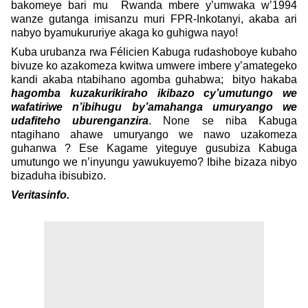
bakomeye bari mu Rwanda mbere y’umwaka w’1994
wanze gutanga imisanzu muri FPR-Inkotanyi, akaba ari
nabyo byamukururiye akaga ko guhigwa nayo!
Kuba urubanza rwa Félicien Kabuga rudashoboye kubaho
bivuze ko azakomeza kwitwa umwere imbere y’amategeko
kandi akaba ntabihano agomba guhabwa; bityo hakaba
hagomba kuzakurikiraho ikibazo cy’umutungo we
wafatiriwe n’ibihugu by’amahanga umuryango we
udafiteho uburenganzira
. None se niba Kabuga
ntagihano ahawe umuryango we nawo uzakomeza
guhanwa ? Ese Kagame yiteguye gusubiza Kabuga
umutungo we n’inyungu yawukuyemo? Ibihe bizaza nibyo
bizaduha ibisubizo.
Veritasinfo.