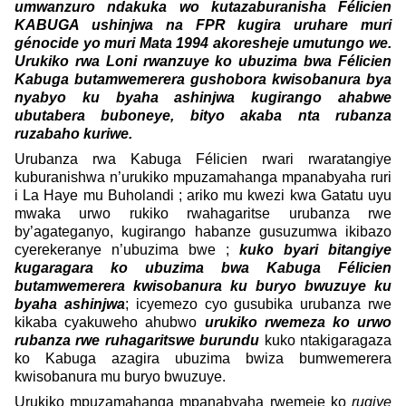
umwanzuro ndakuka wo kutazaburanisha Félicien
KABUGA ushinjwa na FPR kugira uruhare muri
génocide yo muri Mata 1994 akoresheje umutungo we.
Urukiko rwa Loni rwanzuye ko ubuzima bwa Félicien
Kabuga butamwemerera gushobora kwisobanura bya
nyabyo ku byaha ashinjwa kugirango ahabwe
ubutabera buboneye, bityo akaba nta rubanza
ruzabaho kuriwe.
Urubanza rwa Kabuga Félicien rwari rwaratangiye
kuburanishwa n’urukiko mpuzamahanga mpanabyaha ruri
i La Haye mu Buholandi ; ariko mu kwezi kwa Gatatu uyu
mwaka urwo rukiko rwahagaritse urubanza rwe
by’agateganyo, kugirango habanze gusuzumwa ikibazo
cyerekeranye n’ubuzima bwe ;
kuko byari bitangiye
kugaragara ko ubuzima bwa Kabuga Félicien
butamwemerera kwisobanura ku buryo bwuzuye ku
byaha ashinjwa
; icyemezo cyo gusubika urubanza rwe
kikaba cyakuweho ahubwo
urukiko rwemeza ko urwo
rubanza rwe ruhagaritswe burundu
kuko ntakigaragaza
ko Kabuga azagira ubuzima bwiza bumwemerera
kwisobanura mu buryo bwuzuye.
Urukiko mpuzamahanga mpanabyaha rwemeje ko
rugiye