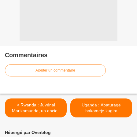
Commentaires
Ajouter un commentaire
< Rwanda : Juvénal
Uganda : Abaturage
Marizamunda, un ancien
bakomeje kugira
membre des FAR,
impungenge ku buzima bwa
instrumentalisé par le
perezida Museveni. >
régime Kagame.
Hébergé par Overblog