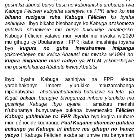
gushaka ubundi buryo busa no kuburanisha urubanza rwa
Kabuga Félicien kubyaha ashinjwa na FPR ariko ko
nta
bihano ruzigera ruha Kabuga Félicien
ku byaha
ashinjwa
; ibyo bikaba bisobanuye ko
Kabuga azakomeza
gufatwa nk’umwere mu buryo bukurikije amategeko.
Kabuga Félicien yatawe muri yombi mu mwaka w’2020
mu gihugu cy’Ubufaransa ; FPR ikaba imushinja ibyaha
byo
kugura no guha interahamwe imipanga
yakoreshejwe mu kwica Abatutsi mu mwaka w’1994 no
kugira imigabane muri radiyo ya RTLM
yakoreshejwe
mu gushishikariza Abahutu kwica Abatutsi
!
Ibyo byaha Kabuga ashinjwa na FPR akaba
yarabihakanye imbere y’urukiko mpuzamahanga
mpanabyaha ;
abatangabuhamya batanzwe na leta ya
Kigali bakaba baragiye bivuguruza imbere y’urukiko mu
gushinja Kabuga ibyo byaha
; amakuru menshi
n’ubuhamya bunyuranye bukaba bwemezako
Félicien
Kabuga yahimbiwe na FPR ibyaha
byo kugira uruhare
muri génocide kugirango
Paul Kagame akomeze gufatira
imitungo ya Kabuga iri imbere mu gihugu no hanze
yacyo
! Kabuga Félicien akaba ari umwe mu banyemari