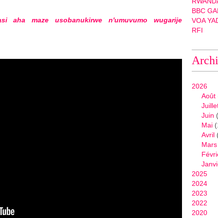
RWANDA
BBC GA
hasi aha maze usobanukirwe n'umuvumo wugarije
VOA YA
RFI
Arch
2026
Août
Juille
Juin
(
Mai
(
Avril
Mars
Févri
Janvi
2025
2024
2023
2022
2020