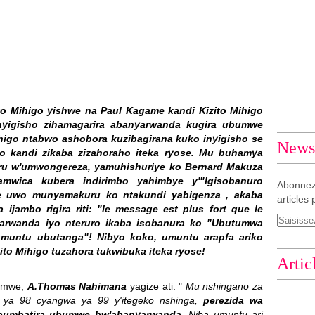
to Mihigo yishwe na Paul Kagame kandi Kizito Mihigo
inyigisho zihamagarira abanyarwanda kugira ubumwe
ihigo ntabwo ashobora kuzibagirana kuko inyigisho se
Newsl
bo kandi zikaba zizahoraho iteka ryose. Mu buhamya
ru w'umwongereza, yamuhishuriye ko Bernard Makuza
wica kubera indirimbo yahimbye y'"Igisobanuro
Abonnez
iye uwo munyamakuru ko ntakundi yabigenza , akaba
articles 
 ijambo rigira riti: "le message est plus fort que le
yarwanda iyo nteruro ikaba isobanura ko "Ubutumwa
umuntu ubutanga"! Nibyo koko, umuntu arapfa ariko
zito Mihigo tuzahora tukwibuka iteka ryose!
Artic
bumwe,
A.Thomas Nahimana
yagize ati: "
Mu nshingano za
 ya 98 cyangwa ya 99 y'itegeko nshinga,
perezida wa
kubumbatira ubumwe bw'abanyarwanda
. Niba umuntu ari