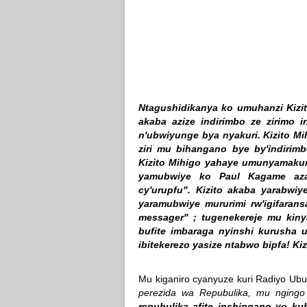
Ntagushidikanya ko umuhanzi Kizi
akaba azize indirimbo ze zirimo 
n'ubwiyunge bya nyakuri. Kizito M
ziri mu bihangano bye by'indirim
Kizito Mihigo yahaye umunyamaku
yamubwiye ko Paul Kagame azam
cy'urupfu". Kizito akaba yarabw
yaramubwiye mururimi rw'igifaransa
messager" ; tugenekereje mu kin
bufite imbaraga nyinshi kurusha 
ibitekerezo yasize ntabwo bipfa! Ki
Mu kiganiro cyanyuze kuri Radiyo U
perezida wa Repubulika, mu ngingo
repubulika afite inshingano yo 