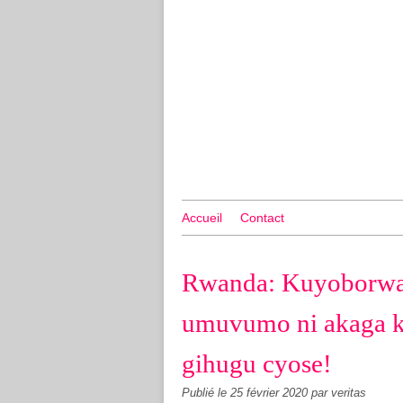
Accueil
Contact
Rwanda: Kuyoborwa 
umuvumo ni akaga 
gihugu cyose!
Publié le
25 février 2020
par veritas