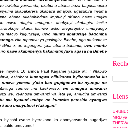
mwe bw'abanyarwanda, ukabona abana baza bagusananira
nyuma ukabakerera ukabaca amajosi, ugasubira inyuma
yuma abana ukabahindura impfubyi nk'aho nawe utagira
o nawe utagira umugore, ababyeyi ukabagira incike
ararokoye akana kamwe ariko ategerejeho umuryango
ra ntacyo kagutwaye,
uwo muntu abaturage bagomba
muhaga.
Nta mpamvu yo gusingiza Bihehe, ngo mukomeze
ri Bihehe, ari ingengera yica abana babandi,
uwo muntu
ro nawe akabimenya bakamutinyuka agasa na Biheh
e
Rech
 imyaka 18 arinda Paul Kagame yagize ati: "
Ntabwo
bahwa, ashobora
kurangwa n'ibikorwa by'iterabwoba ku
 rumwe yemera y'uko bari gupiganwa ku nyungu no
tavuga rumwe mu bitekerezo,
we amugira umwanzi
zi we, cyangwa umwanzi wa leta ye, amugira umwanzi
Liens
u mu byukuri usibye no kumwita perezida cyangwa
o kuba umuyobozi w'akagari!
"
URUBU
MRD ya
uro byinshi cyane byerekana ko abanyarwanda bugarijwe
THERW
si bafite umuvumo!