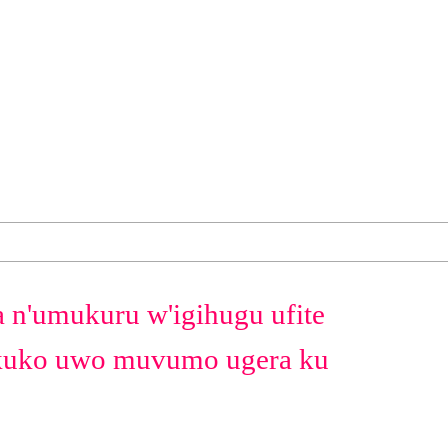
n'umukuru w'igihugu ufite
kuko uwo muvumo ugera ku