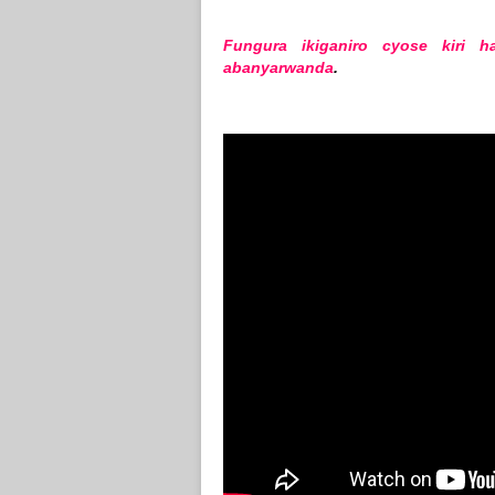
Fungura ikiganiro cyose kiri 
abanyarwanda
.