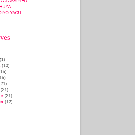
 CLASSIFIED
HUZA
DIYO YACU
ives
(1)
t
(10)
15)
15)
(21)
(21)
er
(21)
er
(12)