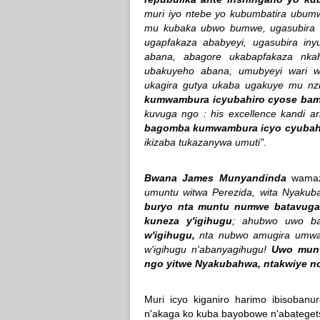
muri iyo ntebe yo kubumbatira ubu
mu kubaka ubwo bumwe, ugasubira i
ugapfakaza ababyeyi, ugasubira in
abana, abagore ukabapfakaza nkah
ubakuyeho abana, umubyeyi wari w
ukagira gutya ukaba ugakuye mu nzi
kumwambura icyubahiro cyose ba
kuvuga ngo : his excellence kandi a
bagomba kumwambura icyo cyubahi
ikizaba tukazanywa umuti"
.
Bwana James Munyandinda
wamaze
umuntu witwa Perezida, wita Nyaku
buryo nta muntu numwe batavuga
kuneza y'igihugu
; ahubwo uwo ba
w'igihugu,
nta nubwo amugira umwan
w'igihugu n'abanyagihugu!
Uwo munt
ngo yitwe Nyakubahwa, ntakwiye n
Muri icyo kiganiro harimo ibisoban
n'akaga ko kuba bayobowe n'abateget