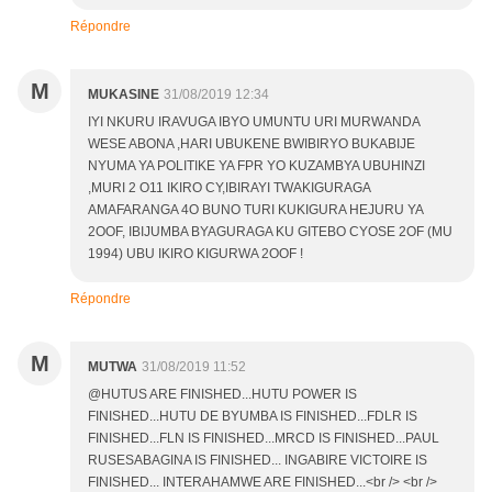
Répondre
M
MUKASINE
31/08/2019 12:34
IYI NKURU IRAVUGA IBYO UMUNTU URI MURWANDA
WESE ABONA ,HARI UBUKENE BWIBIRYO BUKABIJE
NYUMA YA POLITIKE YA FPR YO KUZAMBYA UBUHINZI
,MURI 2 O11 IKIRO CY,IBIRAYI TWAKIGURAGA
AMAFARANGA 4O BUNO TURI KUKIGURA HEJURU YA
2OOF, IBIJUMBA BYAGURAGA KU GITEBO CYOSE 2OF (MU
1994) UBU IKIRO KIGURWA 2OOF !
Répondre
M
MUTWA
31/08/2019 11:52
@HUTUS ARE FINISHED...HUTU POWER IS
FINISHED...HUTU DE BYUMBA IS FINISHED...FDLR IS
FINISHED...FLN IS FINISHED...MRCD IS FINISHED...PAUL
RUSESABAGINA IS FINISHED... INGABIRE VICTOIRE IS
FINISHED... INTERAHAMWE ARE FINISHED...<br /> <br />