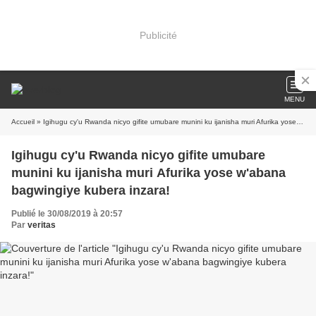
Publicité
MENU
Accueil
» Igihugu cy'u Rwanda nicyo gifite umubare munini ku ijanisha muri Afurika yose w'abana bagwingiye kubera inzara!
Igihugu cy'u Rwanda nicyo gifite umubare
munini ku ijanisha muri Afurika yose w'abana
bagwingiye kubera inzara!
Publié le 30/08/2019 à 20:57
Par
veritas