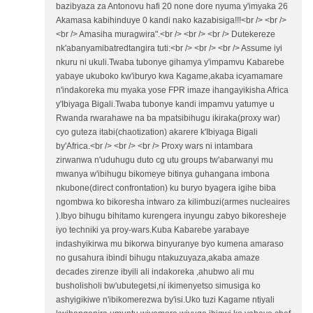
bazibyaza za Antonovu hafi 20 none dore nyuma y'imyaka 26
Akamasa kabihinduye 0 kandi nako kazabisiga!!!<br /> <br />
<br /> Amasiha muragwira".<br /> <br /> <br /> Dutekereze
nk'abanyamibatredtangira tuti:<br /> <br /> <br /> Assume iyi
nkuru ni ukuli.Twaba tubonye gihamya y'impamvu Kabarebe
yabaye ukuboko kw'iburyo kwa Kagame,akaba icyamamare
n'indakoreka mu myaka yose FPR imaze ihangayikisha Africa
y'Ibiyaga Bigali.Twaba tubonye kandi impamvu yatumye u
Rwanda rwarahawe na ba mpatsibihugu ikiraka(proxy war)
cyo guteza itabi(chaotization) akarere k'Ibiyaga Bigali
by'Africa.<br /> <br /> <br /> Proxy wars ni intambara
zirwanwa n'uduhugu duto cg utu groups tw'abarwanyi mu
mwanya w'ibihugu bikomeye bitinya guhangana imbona
nkubone(direct confrontation) ku buryo byagera igihe biba
ngombwa ko bikoresha intwaro za kilimbuzi(armes nucleaires
).Ibyo bihugu bihitamo kurengera inyungu zabyo bikoresheje
iyo techniki ya proy-wars.Kuba Kabarebe yarabaye
indashyikirwa mu bikorwa binyuranye byo kumena amaraso
no gusahura ibindi bihugu ntakuzuyaza,akaba amaze
decades zirenze ibyili ali indakoreka ,ahubwo ali mu
busholisholi bw'ubutegetsi,ni ikimenyetso simusiga ko
ashyigikiwe n'ibikomerezwa by'isi.Uko tuzi Kagame ntiyali