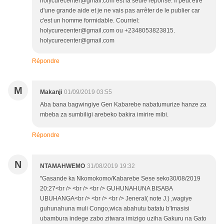
holycurecenter@gmail.com est la seule réponse. Il peut être
d'une grande aide et je ne vais pas arrêter de le publier car
c'est un homme formidable. Courriel:
holycurecenter@gmail.com ou +2348053823815.
holycurecenter@gmail.com
Répondre
M
Makanji
01/09/2019 03:55
Aba bana bagwingiye Gen Kabarebe nabatumurize hanze za
mbeba za sumbiligi arebeko bakira imirire mibi.
Répondre
N
NTAMAHWEMO
31/08/2019 19:32
"Gasande ka Nkomokomo/Kabarebe Sese seko30/08/2019
20:27<br /> <br /> <br /> GUHUNAHUNA BISABA
UBUHANGA<br /> <br /> <br /> Jeneral( note J.) ,wagiye
guhunahuna muli Congo,wica abahutu batatu b'Imasisi
ubambura indege zabo zitwara imizigo uziha Gakuru na Gato