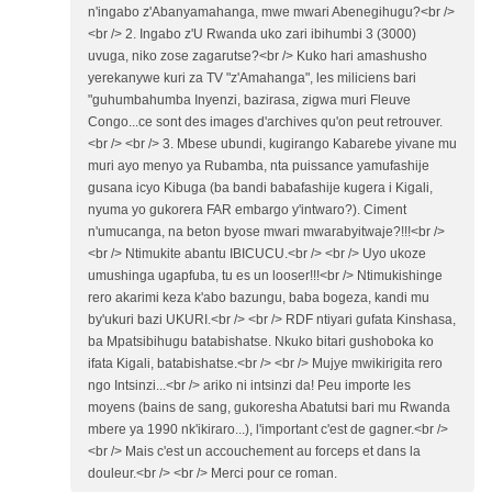
n'ingabo z'Abanyamahanga, mwe mwari Abenegihugu?<br />
<br /> 2. Ingabo z'U Rwanda uko zari ibihumbi 3 (3000)
uvuga, niko zose zagarutse?<br /> Kuko hari amashusho
yerekanywe kuri za TV "z'Amahanga", les miliciens bari
"guhumbahumba Inyenzi, bazirasa, zigwa muri Fleuve
Congo...ce sont des images d'archives qu'on peut retrouver.
<br /> <br /> 3. Mbese ubundi, kugirango Kabarebe yivane mu
muri ayo menyo ya Rubamba, nta puissance yamufashije
gusana icyo Kibuga (ba bandi babafashije kugera i Kigali,
nyuma yo gukorera FAR embargo y'intwaro?). Ciment
n'umucanga, na beton byose mwari mwarabyitwaje?!!!<br />
<br /> Ntimukite abantu IBICUCU.<br /> <br /> Uyo ukoze
umushinga ugapfuba, tu es un looser!!!<br /> Ntimukishinge
rero akarimi keza k'abo bazungu, baba bogeza, kandi mu
by'ukuri bazi UKURI.<br /> <br /> RDF ntiyari gufata Kinshasa,
ba Mpatsibihugu batabishatse. Nkuko bitari gushoboka ko
ifata Kigali, batabishatse.<br /> <br /> Mujye mwikirigita rero
ngo Intsinzi...<br /> ariko ni intsinzi da! Peu importe les
moyens (bains de sang, gukoresha Abatutsi bari mu Rwanda
mbere ya 1990 nk'ikiraro...), l'important c'est de gagner.<br />
<br /> Mais c'est un accouchement au forceps et dans la
douleur.<br /> <br /> Merci pour ce roman.