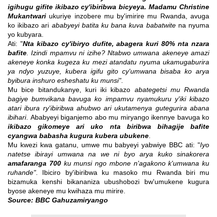
igihugu gifite ikibazo cy'ibiribwa bicyeya.
Madamu Christine
Mukantwari
ukuriye inzobere mu by'imirire mu Rwanda, avuga
ko ikibazo ari
ababyeyi batita ku bana kuva babatwite
na nyuma
yo kubyara.
Ati: "
Nta kibazo cy'ibiryo dufite, abagera kuri 80% nta nzara
bafite
. Izindi mpamvu ni izihe? Ntabwo umwana akeneye amazi
akeneye konka kugeza ku mezi atandatu nyuma ukamugaburira
ya ndyo yuzuye, kubera igifu gito cy'umwana bisaba ko arya
byibura inshuro esheshatu ku munsi"
.
Mu bice bitandukanye, kuri iki kibazo
abategetsi mu Rwanda
bagiye bumvikana bavuga ko impamvu nyamukuru y'iki kibazo
atari ibura ry'ibiribwa ahubwo ari ukutamenya gutegurira abana
ibihari
.
Ababyeyi biganjemo abo mu miryango ikennye bavuga ko
ikibazo gikomeye ari uko nta biribwa bihagije bafite
cyangwa babasha kugura kubera ubukene
.
Mu kwezi kwa gatanu, umwe mu babyeyi yabwiye BBC ati: "
Iyo
natetse ibirayi umwana na we ni byo arya kuko sinakorera
amafaranga 700
ku munsi ngo mbone n'agakono k'umwana ku
ruhande"
.
Ibiciro by'ibiribwa ku masoko mu Rwanda biri mu
bizamuka kenshi bikananiza ubushobozi bw'umukene kugura
byose akeneye mu kwihaza mu mirire.
Source: BBC Gahuzamiryango