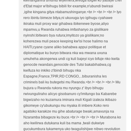
kwihanganira umuntu wiyemera,wivuga ibigwi ko yabaye chef
d'Etat major w'ibihugu bibili for example,n'ubundi bwirasi
,igihe kingana gitya ntabamushinganye.<br /> <br /> <br /> Iyo
rero ibintu bimeze bitya,ni ukuvuga iyo igihugu cyahawe
ikiraka muli proxy war gihabwa ibikenewe byose,aliyo
mpamvu,u Rwanda ruhabwa imfashanyo za gisilikare
nyinshi:ibitwaro bya rutura;imyitozo ya gisilikare;no
koherezwa muli peace keeping kw'isi hose halimo na
HAITI,cyane cyane aliko bahabwa appui politique et
diplomatique ku buryo bitwara nka wa mwana uvuna
umuheha akongerwa undi cg kuli bajeyi icyo bifuje nko kwita
genocde rwandais,genocide des Tutsi bakabihabwa,cg
kwifuza ko inkiko z'ibindi bihugu nka
Espagne,France,TPIR,RD CONGO,...biburanisha les
criminels bali ku butegetsi mu Rwanda.<br /> <br /> <br /> Mu
bujura u Rwanda rukora mu nyungu z' ibyo bihugu
rwivunguliraho alicyo gisobanuro cy'imitungo ba Kabarebe
bigwizaho no kuzamura iminara muli Kigali izateza ikibazo
gikomeye cy'ubukungu mu myaka ili imbere.Koko rero
agatsiko karakize mu gihe abaturage bwaki,amavunja na
Nzaramba bibageze ku buce.<br /> <br /> <br /> Murabona ko
aho kwilirwa dutukana kuli ba mama ,twali dukwiye
gucukumbura tukamenya uko twagulishijwe nibwo revolution