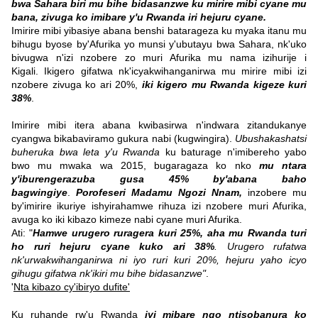
bwa Sahara biri mu bihe bidasanzwe ku mirire mibi cyane mu
bana, zivuga ko imibare y'u Rwanda iri hejuru cyane.
Imirire mibi yibasiye abana benshi batarageza ku myaka itanu mu
bihugu byose by'Afurika yo munsi y'ubutayu bwa Sahara, nk'uko
bivugwa n'izi nzobere zo muri Afurika mu nama izihurije i
Kigali.
Ikigero gifatwa nk'icyakwihanganirwa mu mirire mibi izi
nzobere zivuga ko ari 20%,
iki kigero mu Rwanda kigeze kuri
38%
.
Imirire mibi itera abana kwibasirwa n'indwara zitandukanye
cyangwa bikabaviramo gukura nabi (kugwingira).
Ubushakashatsi
buheruka bwa leta y'u Rwanda
ku baturage n'imibereho yabo
bwo mu mwaka wa 2015, bugaragaza ko nko
mu ntara
y'iburengerazuba gusa 45% by'abana baho
bagwingiye
.
Porofeseri Madamu Ngozi Nnam,
inzobere mu
by'imirire ikuriye ishyirahamwe rihuza izi nzobere muri Afurika,
avuga ko iki kibazo kimeze nabi cyane muri Afurika.
Ati: "
Hamwe urugero ruragera kuri 25%, aha mu Rwanda turi
ho ruri hejuru cyane kuko ari 38%
. Urugero rufatwa
nk'urwakwihanganirwa ni iyo ruri kuri 20%, hejuru yaho icyo
gihugu gifatwa nk'ikiri mu bihe bidasanzwe"
.
'
Nta kibazo cy'ibiryo dufite'
Ku ruhande rw'u Rwanda
iyi mibare ngo ntisobanura ko