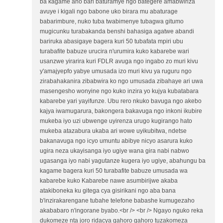
ba kagame aho bari baturamye ngo bategere amabwiriza
avuye i kigali ngo babone uko birara mu abaturage
babarimbure, nuko tuba twabimenye tubagwa gitumo
mugicunku turabakanda benshi bahasiga agatwe abandi
bariruka abasigaye bagera kuri 50 tubafata mpiri ubu
turabafite babuze urucira n'urumira kuko kabarebe wari
usanzwe yirarira kuri FDLR avuga ngo ingabo zo muri kivu
y'amajyepfo yabye umusada izo muri kivu ya ruguru ngo
zirabahakanira zibabwira ko ngo umusada zibahaye ari uwa
masengesho wonyine ngo kuko inzira yo kujya kubatabara
kabarebe yari yayifunze. Ubu rero nkuko bavuga ngo akebo
kajya iwamugarura, bakongera bakavuga ngo inkoni ikubire
mukeba iyo uzi ubwenge uyirenza urugo kugirango hato
mukeba atazabura ukaba ari wowe uyikubitwa, ndetse
bakanavuga ngo icyo umuntu abibye nicyo asarura kuko
ugira neza ukayisanga iyo ugiye wana gira nabi nabwo
ugasanga iyo nabi yagutanze kugera iyo ugiye, abahungu ba
kagame bagera kuri 50 turabafite babuze umusada wa
kabarebe kuko Kabarebe nawe asumbirijwe akaba
atakiboneka ku gitega cya gisirikani ngo aba bana
b'inzirakarengane tubahe telefone babashe kumugezaho
akababaro n'ingorane byabo.<br /> <br /> Ngayo nguko reka
dukomeze nta joro ridacya gahoro gahoro tuzakomeza