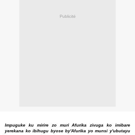
Publicité
Impuguke ku mirire zo muri Afurika zivuga ko imibare
yerekana ko ibihugu byose by'Afurika yo munsi y'ubutayu