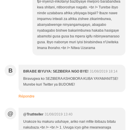
fpr-inyenzi-inkotanyi bazibyaye mwijoro barabandwa
kwa shitani, ntiboroshye nagato. <br /> Turetse ibyo
ninde uzatabara afrika yibiyaga bigali? Ibaze nawe
impamvu intwali za afrika zishwe zikarimburwa,
abanyabwenge ninyangamugayo, abagabo
nyabagabo bishwe bakarimburwa hakaba hasigaye
abamotsi gusa gusa ba mpera igifu nibinywamaraso
gusa. Ibyo nabonye muri iyisi biratsindwa n'Uwiteka
Imana Ihoraho.<br /> Nitwa Uzarama
B
BIRABE IBYUYA: SEZIBERA NGO BYE!
31/08/2019 18:14
Biravugwa ko SEZIBERA ASHOBORA KUBA YAYAMANITSE!
Murebe kuri Twitter ya BUDOME!
Répondre
@
@Truthteller
31/08/2019 13:40
Urakoze ku makuru uduhaye, ariko nari mfite ibibazu bitatu
nakubaza.<br /> <br /> 1. Uvuga icyo gihe mwarwanaga