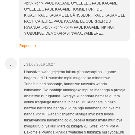
<br /> <br /> PAUL KAGAME OYEEEEE... PAUL KAGAME
OYEEEEE... PAUL KAGAME HOMME FORT DE
KIGALI...PAUL KAGAME LE BÂTISSEUR... PAUL KAGAME LE
PACIFICATEUR... PAUL KAGAME LE GUERRIER DU
RWANDA...<br /> <br /> <br /> PAUL KAGAME INKINGI
Y'UBUMWE, DEMOKARASI N'AMAJYAMBERE...
Répondre
.
.
31/08/2019 10:27
Ubushize twabagejejeho inkuru y'abarwanyi ba kagame
bagera kuri 11 twafashe mpiri mugace ka minembwe.
Tubafata bari bashonje, bananiwe umwuka wenda
kubavamo. Twubahirije amategeko mpuza mahanga a proteja
abafatiwe k'urugamba. Twagiye kubondora bamaze gutora
akuka n'agatege tubahata ibibazo. Mu kubahata ibibazo
bamwe barifashe banga kuvuga ngo batamena ingirwa ma
banga.<br /> Twabahitishijemo kuvuga ibyo bazi byose
tukabyandika bakabaho cg guceceka tukabashyira muri bya
byogajuru bijya kuri Mars cg bikajya ku Kwezi.<br /> <br />
Bakomeje kwanga kuvuga twafashe 9 tubinjiza mu cyogajuru