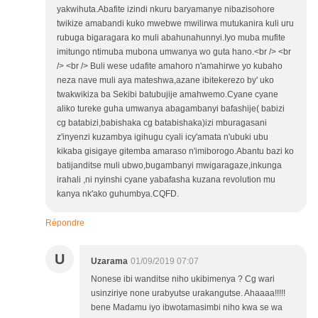
yakwihuta.Abafite izindi nkuru baryamanye nibazisohore
twikize amabandi kuko mwebwe mwilirwa mutukanira kuli uru
rubuga bigaragara ko muli abahunahunnyi.Iyo muba mufite
imitungo ntimuba mubona umwanya wo guta hano.<br /> <br
/> <br /> Buli wese udafite amahoro n'amahirwe yo kubaho
neza nave muli aya mateshwa,azane ibitekerezo by' uko
twakwikiza ba Sekibi batubujije amahwemo.Cyane cyane
aliko tureke guha umwanya abagambanyi bafashije( babizi
cg batabizi,babishaka cg batabishaka)izi mburagasani
z'inyenzi kuzambya igihugu cyali icy'amata n'ubuki ubu
kikaba gisigaye gitemba amaraso n'imiborogo.Abantu bazi ko
batijanditse muli ubwo,bugambanyi mwigaragaze,inkunga
irahali ,ni nyinshi cyane yabafasha kuzana revolution mu
kanya nk'ako guhumbya.CQFD.
Répondre
U
Uzarama
01/09/2019 07:07
Nonese ibi wanditse niho ukibimenya ? Cg wari
usinziriye none urabyutse urakangutse. Ahaaaa!!!!!
bene Madamu iyo ibwotamasimbi niho kwa se wa