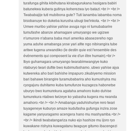
turafunga gihita kibihutana kirabagurukana hasigara babiri
batunekwa kubera gutinya koherezwa iyo batazi.<br /> <br />
Twababajije tuti mubibona gute? Tuti lanamba labamba noma
bisobanuye ko dukeba kurusha ubugi bw'inkota. <br /> <br />
Umwe muribo yahise yahise avuga ngo ni tumubabarire
tumufashe abanze ahamagare umuryango we ugizwe
n'umurore n'abana baba muri amerika abasezereho ngo
yuma aduhe amabanga yose yari afite ngo nibirangira tube
aritwe tugena urwandiko (le destin quie est l'ensemble des
événements qui composent la vie d'un être humain).<br />
Ibyo guhamagara umuryango twarabimwangiye kuko
ntaburyo twari dufite bwo kubimufashamo. ubwo yahise ajya
kutwereka aho bari bahishe impapuro zikubiyemo mission
bari bahawe birangire turamubabarira aho kumushyira mu
cyogajuru duhitamo kuba tumufunze kuzageza habonetse
uburyo bwo kumurekura agataha amahoro kuko duhise
tumurekura ntabwo twizeye ko yabasha kugera mu rwanda
amahoro.<br /> <br /> Amabanga yaduhishuriye rero twari
tuyageneye kuburyo amaze kudufasha gufunga inzira zose
kagame yanyuragamo acengera hano mu mashyamba.<br />
<br /> Ikindi twabatangariza nuko ejo hashize mu ijoro ryo
kuwakane rishyira kuwagatanu twaguye gitumo ibacengezi