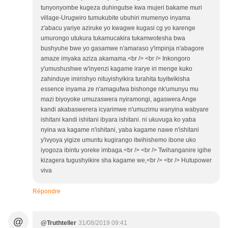
tunyonyombe kugeza duhingutse kwa mujeri bakame muri
village-Urugwiro tumukubite ubuhiri mumenyo inyama
z'abacu yariye aziruke yo kwagwe kugasi cg yo karenge
umurongo utukura tukamucakira tukamwotesha bwa
bushyuhe bwe yo gasamwe n'amaraso y'impinja n'abagore
amaze imyaka aziza akamama.<br /> <br /> Inkongoro
y'umushushwe w'inyenzi kagame irarye iri menge kuko
zahinduye imirishyo nituyishyikira turahita tuyitwikisha
essence inyama ze n'amagufwa bishonge nk'umunyu mu
mazi biyoyoke umuzaswera nyiramongi, agaswera Ange
kandi akabaswerera icyarimwe n'umuzimu wanyina wabyare
ishitani kandi ishitani ibyara ishitani. ni ukuvuga ko yaba
nyina wa kagame n'ishitani, yaba kagame nawe n'ishitani
y'ivyoya yigize umuntu kugirango itwihishemo ibone uko
iyogoza ibintu yoreke imbaga.<br /> <br /> Twihanganire igihe
kizagera tugushyikire sha kagame we,<br /> <br /> Hutupower
viva
Répondre
@
@Truthteller
31/08/2019 09:41