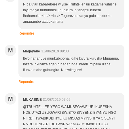
Niba utari kabarebere wiyise Truthteller, uri kagame wihishe
inyuma ya murandasi uhurutura ibitabapfu kubera
ihahamuka.<br /> <br /> Tegereza akanya gato turebe ko
amagambo atagukamana.
Répondre
M
Magayane
31/08/2019 09:38
Ibyo nahanuye murikubibona. Igihe kivura kurusha Muganga.
Inzara irikuvuza agahiri nagahinda, kandi imipaka izaba
ifunze ntaho guhungira. Nimwitegure!
Répondre
M
MUKASINE
31/08/2019 07:02
@TRUHTELLER YEGO WA MUSEGAWE URI KUBESHA
NDE UTAZI UBUGWARI BW,IBYO BINYENZI BYANYU NGO
NI RDF TWABIKUBITIYE KU MISOZI MYINSHI YA GISENYI
NA RUHENGERI DUTWARA AKM 47 MUMAKOTI UBU