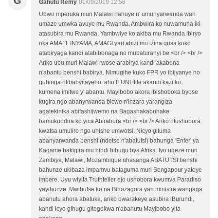
G
Gahutu Rémy
01/09/2019 12:58
Ubwo mperuka muri Malawi nahuye n' umunyarwanda wari
umaze umwka avuye mu Rwanda. Ambwira ko nuwamuha iki
atasubira mu Rwanda. Yambwiye ko akiba mu Rwanda ibiryo
nka AMAFI, INYAMA, AMAGI yari abizi mu izina gusa kuko
atabiryaga kandi atabibonaga no mubaturanyi be.<br /> <br />
Ariko ubu muri Malawi rwose arabirya kandi akabona
n'abantu benshi babirya. Nimugihe kuko FPR yo ibijyanye no
guhinga ntibabyitayeho, aho IFUNI ifite akandi kazi ko
kumena imitwe y' abantu. Mayibobo akora ibishoboka byose
kugira ngo abanyrwanda bicwe n'inzara yarangiza
agatekinika abifashijwemo na Bagashakabuhake
bamukundira ko yica Abirabura.<br /> <br /> Ariko ntushobora
kwatsa umuliro ngo uhishe umwotsi. Nicyo gituma
abanyarwanda benshi (ndetse n'abatutsi) bahunga 'Enfer' ya
Kagame bakigira mu bindi bihugu bya Afrika. Iyo ugeze muri
Zambiya, Malawi, Mozambique uhasanga ABATUTSI benshi
bahunze ukibaza impamvu bataguma muri Sengapour yateye
imbere. Uyu wiyita Truthteller ejo ushobora kwumva Paradiso
yayihunze. Mwibutse ko na Bihozagora yari ministre wangaga
abahutu ahora abatuka, ariko bwarakeye asubira iBurundi,
kandi icyo gihugu gitegekwa n'abahutu Mayibobo yita