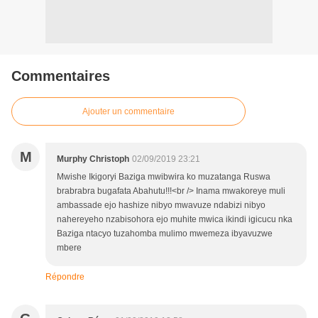
Commentaires
Ajouter un commentaire
M
Murphy Christoph
02/09/2019 23:21
Mwishe Ikigoryi Baziga mwibwira ko muzatanga Ruswa
brabrabra bugafata Abahutu!!!<br /> Inama mwakoreye muli
ambassade ejo hashize nibyo mwavuze ndabizi nibyo
nahereyeho nzabisohora ejo muhite mwica ikindi igicucu nka
Baziga ntacyo tuzahomba mulimo mwemeza ibyavuzwe
mbere
Répondre