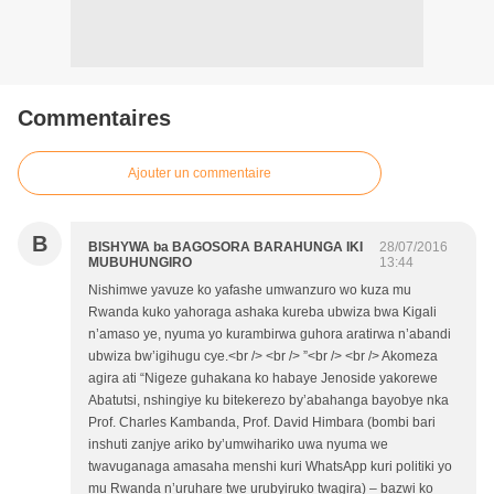
Commentaires
Ajouter un commentaire
B
BISHYWA ba BAGOSORA BARAHUNGA IKI
28/07/2016
MUBUHUNGIRO
13:44
Nishimwe yavuze ko yafashe umwanzuro wo kuza mu
Rwanda kuko yahoraga ashaka kureba ubwiza bwa Kigali
n’amaso ye, nyuma yo kurambirwa guhora aratirwa n’abandi
ubwiza bw’igihugu cye.<br /> <br /> ”<br /> <br /> Akomeza
agira ati “Nigeze guhakana ko habaye Jenoside yakorewe
Abatutsi, nshingiye ku bitekerezo by’abahanga bayobye nka
Prof. Charles Kambanda, Prof. David Himbara (bombi bari
inshuti zanjye ariko by’umwihariko uwa nyuma we
twavuganaga amasaha menshi kuri WhatsApp kuri politiki yo
mu Rwanda n’uruhare twe urubyiruko twagira) – bazwi ko