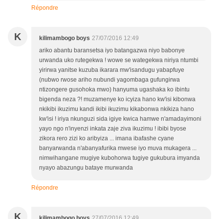
Répondre
K
kilimambogo boys
27/07/2016 12:49
ariko abantu baransetsa iyo batangazwa niyo babonye
urwanda uko rutegekwa ! wowe se wategekwa niriya ntumbi
yirirwa yanitse kuzuba ikarara mw'isandugu yabapfuye
(nubwo rwose ariho nubundi yagombaga gufungirwa
ntizongere gusohoka mwo) hanyuma ugashaka ko ibintu
bigenda neza ?! muzamenye ko icyiza hano kw'isi kibonwa
nkikibi ikuzimu kandi ikibi ikuzimu kikabonwa nkikiza hano
kw'isi ! iriya nkunguzi sida igiye kwica hamwe n'amadayimoni
yayo ngo n'inyenzi inkata zaje ziva ikuzimu ! ibibi byose
zikora rero zizi ko aribyiza ... imana ibafashe cyane
banyarwanda n'abanyafurika mwese iyo muva mukagera ...
nimwihangane mugiye kubohorwa tugiye gukubura imyanda
nyayo abazungu bataye murwanda
Répondre
K
kilimambogo boys
27/07/2016 12:49