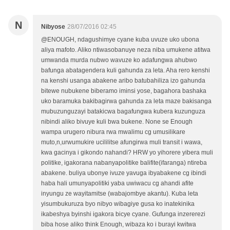
N
Nibyose
28/07/2016 02:45
@ENOUGH, ndagushimye cyane kuba uvuze uko ubona
aliya mafoto. Aliko ntiwasobanuye neza niba umukene atitwa
umwanda murda nubwo wavuze ko adafungwa ahubwo
bafunga abatagendera kuli gahunda za leta. Aha rero kenshi
na kenshi usanga abakene aribo batubahiliza izo gahunda
bitewe nubukene biberamo iminsi yose, bagahora bashaka
uko baramuka bakibagirwa gahunda za leta maze bakisanga
mubuzunguzayi batakicwa bagafungwa kubera kuzunguza
nibindi aliko bivuye kuli bwa bukene. None se Enough
wampa urugero nibura rwa mwalimu cg umusilikare
muto,n,urwumukire ucililitse afungirwa muli transit i wawa,
kwa gacinya i gikondo nahandi? HRW yo yihorere yibera muli
politike, igakorana nabanyapolitike balifite(ifaranga) ntireba
abakene. buliya ubonye ivuze yavuga ibyabakene cg ibindi
haba hali umunyapolitiki yaba uwiwacu cg ahandi afite
inyungu ze wayitamitse (wabajombye akantu). Kuba leta
yisumbukuruza byo nibyo wibagiye gusa ko inatekinika
ikabeshya byinshi igakora bicye cyane. Gufunga inzererezi
biba hose aliko think Enough, wibaza ko i burayi kwitwa