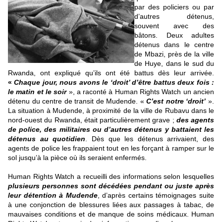
par des policiers ou par
d’autres détenus,
souvent avec des
bâtons. Deux adultes
détenus dans le centre
de Mbazi, près de la ville
de Huye, dans le sud du
Rwanda, ont expliqué qu’ils ont été battus dès leur arrivée.
«
Chaque jour, nous avons le ‘droit’ d’être battus deux fois :
le matin et le soir
», a raconté à Human Rights Watch un ancien
détenu du centre de transit de Mudende. «
C’est notre ‘droit’
».
La situation à Mudende, à proximité de la ville de Rubavu dans le
nord-ouest du Rwanda, était particulièrement grave ;
des agents
de police, des militaires ou d’autres détenus y battaient les
détenus au quotidien
. Dès que les détenus arrivaient, des
agents de police les frappaient tout en les forçant à ramper sur le
sol jusqu’à la pièce où ils seraient enfermés.
Human Rights Watch a recueilli des informations selon lesquelles
plusieurs personnes sont décédées pendant ou juste après
leur détention à Mudende
, d’après certains témoignages suite
à une conjonction de blessures liées aux passages à tabac, de
mauvaises conditions et de manque de soins médicaux. Human