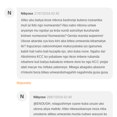
N
Nibyose
27/07/2016 02:45
Aliko ubu baliya bose mbona bashonje kubera nzaramba
muli iyi foto ngo numwanda? Aba nabo mbona umwe
aryamye mu ngobyi ya krda nundi asinziliye kuruhande
bishwe numwuma! Numwanda? Genda reanda wajwemo!
Ubuse abarata cya kizu kini aba bitwa umwanda kibamaliye
iki? Inguzanyo zakoreshejwe mukucyubaka iyo iganurwa
kabili hali naho bali kuzapfa ejo, aho kuba none. Ngaho da!
Abishimira KCC ko yubatswe ngo iteze imbere rubanda
nibahere kuli baliya babateze imbere dore ko ngo KCC yinjije
atali macye mu mifuka yabeneyo. Mbega abagabo,abasore
n'inkumi beza bitwa umwanda!nagahili nagahinda gusa gusa.
Répondre
N
Nibyose
28/07/2016 02:40
@ENOUGH, ndagushimye cyane kuba uvuze uko
ubona aliya mafoto. Aliko ntiwasobanuye neza niba
umukene atitwa umwanda murda nubwo wavuze ko