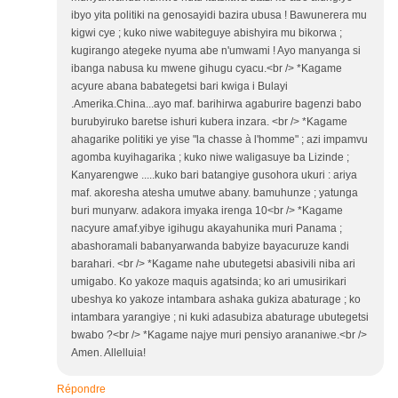
ibyo yita politiki na genosayidi bazira ubusa ! Bawunerera mu
kigwi cye ; kuko niwe wabiteguye abishyira mu bikorwa ;
kugirango ategeke nyuma abe n'umwami ! Ayo manyanga si
ibanga nabusa ku mwene gihugu cyacu.<br /> *Kagame
acyure abana babategetsi bari kwiga i Bulayi
.Amerika.China...ayo maf. barihirwa agaburire bagenzi babo
burubyiruko baretse ishuri kubera inzara. <br /> *Kagame
ahagarike politiki ye yise "la chasse à l'homme" ; azi impamvu
agomba kuyihagarika ; kuko niwe waligasuye ba Lizinde ;
Kanyarengwe .....kuko bari batangiye gusohora ukuri : ariya
maf. akoresha atesha umutwe abany. bamuhunze ; yatunga
buri munyarw. adakora imyaka irenga 10<br /> *Kagame
nacyure amaf.yibye igihugu akayahunika muri Panama ;
abashoramali babanyarwanda babyize bayacuruze kandi
barahari. <br /> *Kagame nahe ubutegetsi abasivili niba ari
umigabo. Ko yakoze maquis agatsinda; ko ari umusirikari
ubeshya ko yakoze intambara ashaka gukiza abaturage ; ko
intambara yarangiye ; ni kuki adasubiza abaturage ubutegetsi
bwabo ?<br /> *Kagame najye muri pensiyo arananiwe.<br />
Amen. Allelluia!
Répondre