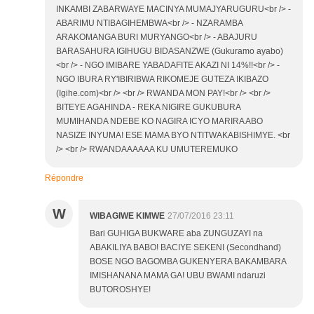
INKAMBI ZABARWAYE MACINYA MUMAJYARUGURU<br /> -
ABARIMU NTIBAGIHEMBWA<br /> - NZARAMBA
ARAKOMANGA BURI MURYANGO<br /> - ABAJURU
BARASAHURA IGIHUGU BIDASANZWE (Gukuramo ayabo)
<br /> - NGO IMIBARE YABADAFITE AKAZI NI 14%!!<br /> -
NGO IBURA RY'IBIRIBWA RIKOMEJE GUTEZA IKIBAZO
(Igihe.com)<br /> <br /> RWANDA MON PAY!<br /> <br />
BITEYE AGAHINDA - REKA NIGIRE GUKUBURA
MUMIHANDA NDEBE KO NAGIRA ICYO MARIRA ABO
NASIZE INYUMA! ESE MAMA BYO NTITWAKABISHIMYE. <br
/> <br /> RWANDAAAAAA KU UMUTEREMUKO
Répondre
W
WIBAGIWE KIMWE
27/07/2016 23:11
Bari GUHIGA BUKWARE aba ZUNGUZAYI na
ABAKILIYA BABO! BACIYE SEKENI (Secondhand)
BOSE NGO BAGOMBA GUKENYERA BAKAMBARA
IMISHANANA MAMA GA! UBU BWAMI ndaruzi
BUTOROSHYE!