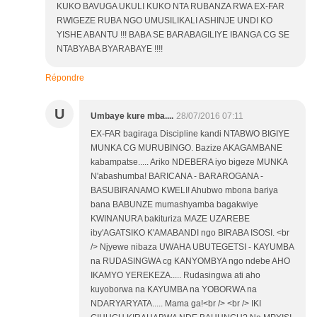
KUKO BAVUGA UKULI KUKO NTA RUBANZA RWA EX-FAR
RWIGEZE RUBA NGO UMUSILIKALI ASHINJE UNDI KO
YISHE ABANTU !!! BABA SE BARABAGILIYE IBANGA CG SE
NTABYABA BYARABAYE !!!!
Répondre
U
Umbaye kure mba....
28/07/2016 07:11
EX-FAR bagiraga Discipline kandi NTABWO BIGIYE
MUNKA CG MURUBINGO. Bazize AKAGAMBANE
kabampatse..... Ariko NDEBERA iyo bigeze MUNKA
N'abashumba! BARICANA - BARAROGANA -
BASUBIRANAMO KWELI! Ahubwo mbona bariya
bana BABUNZE mumashyamba bagakwiye
KWINANURA bakituriza MAZE UZAREBE
iby'AGATSIKO K'AMABANDI ngo BIRABA ISOSI. <br
/> Njyewe nibaza UWAHA UBUTEGETSI - KAYUMBA
na RUDASINGWA cg KANYOMBYA ngo ndebe AHO
IKAMYO YEREKEZA..... Rudasingwa ati aho
kuyoborwa na KAYUMBA na YOBORWA na
NDARYARYATA..... Mama ga!<br /> <br /> IKI