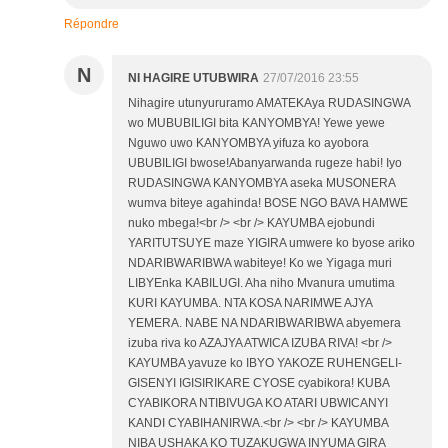
Répondre
N
NI HAGIRE UTUBWIRA
27/07/2016 23:55
Nihagire utunyururamo AMATEKAya RUDASINGWA
wo MUBUBILIGI bita KANYOMBYA! Yewe yewe
Nguwo uwo KANYOMBYA yifuza ko ayobora
UBUBILIGI bwose!Abanyarwanda rugeze habi! Iyo
RUDASINGWA KANYOMBYA aseka MUSONERA
wumva biteye agahinda! BOSE NGO BAVA HAMWE
nuko mbega!<br /> <br /> KAYUMBA ejobundi
YARITUTSUYE maze YIGIRA umwere ko byose ariko
NDARIBWARIBWA wabiteye! Ko we Yigaga muri
LIBYEnka KABILUGI. Aha niho Mvanura umutima
KURI KAYUMBA. NTA KOSA NARIMWE AJYA
YEMERA. NABE NA NDARIBWARIBWA abyemera
izuba riva ko AZAJYA ATWICA IZUBA RIVA! <br />
KAYUMBA yavuze ko IBYO YAKOZE RUHENGELI-
GISENYI IGISIRIKARE CYOSE cyabikora! KUBA
CYABIKORA NTIBIVUGA KO ATARI UBWICANYI
KANDI CYABIHANIRWA.<br /> <br /> KAYUMBA
NIBA USHAKA KO TUZAKUGWA INYUMA GIRA