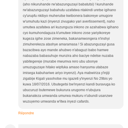
(aho nikuruhande rw'abazunguzayi babatutsi) ! kuruhande
rw'abazunguzayi babahutu uzafatwa ntakindi uretse igihano
cy'urupfu nkibyo muherutse kwibonera bakoreye umugore
w'umuhutu kazi (inyenzi zivugako yari avertissement), naho
umutwa azafatwa ari kuzunguza inkono ze azahabwa igihano
cyo kumuhondaguza k'umutwe inkono zose yariyikoreye
kugeza igihe zose zimeneka, bakanamwongera n'inshyi
zimuherekeza atashye amaramasa ! Si abazunguzayi gusa
bazacibwa ayo mande ahubwo n'abaguzi babo hamwe
nabazaba babasuhuje munzira aho baciye ndetse nuzaba
yabitegereje (murabe mwumva rero ubu ubonye
umuzuguzaye hitako wipfuka amaso hanyuma utabaze
imisega kabuhariwe ariyo inyenzi). Aya mabwiriza y'injiji
zigabije Kigali yasohotse mu igazeti y'inyenzi No 29bis yo
kuwa 18/07/2016. Ubutegetsi bw'inyenzi kandi buravuga ko
ubucuruzi butemewe bukurura urugomo n'ubujura
bukanateza umwanda umurwa mukuru n'ubundi usanzwe
wuzuyemo umwanda w'itwa inyezi cafards.
Répondre