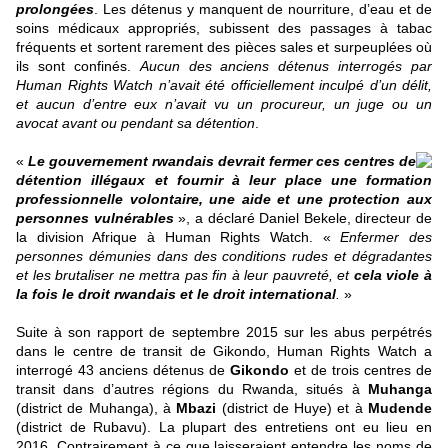
prolongées
. Les détenus y manquent de nourriture, d’eau et de
soins médicaux appropriés, subissent des passages à tabac
fréquents et sortent rarement des pièces sales et surpeuplées où
ils sont confinés.
Aucun des anciens détenus interrogés par
Human Rights Watch n’avait été officiellement inculpé d’un délit,
et aucun d’entre eux n’avait vu un procureur, un juge ou un
avocat avant ou pendant sa détention
.
«
Le gouvernement rwandais devrait fermer ces centres de
détention illégaux et fournir à leur place une formation
professionnelle volontaire, une aide et une protection aux
personnes vulnérables
», a déclaré
Daniel Bekele
, directeur de
la division Afrique à Human Rights Watch. «
Enfermer des
personnes démunies dans des conditions rudes et dégradantes
et les brutaliser ne mettra pas fin à leur pauvreté, et
cela viole à
la fois le droit rwandais et le droit international
.
»
Suite à son
rapport
de septembre 2015 sur les abus perpétrés
dans le centre de transit de Gikondo, Human Rights Watch a
interrogé 43 anciens détenus de
Gikondo
et de trois centres de
transit dans d’autres régions du Rwanda, situés à
Muhanga
(district de Muhanga), à
Mbazi
(district de Huye) et à
Mudende
(district de Rubavu). La plupart des entretiens ont eu lieu en
2016.
Contrairement à ce que laisseraient entendre les noms de