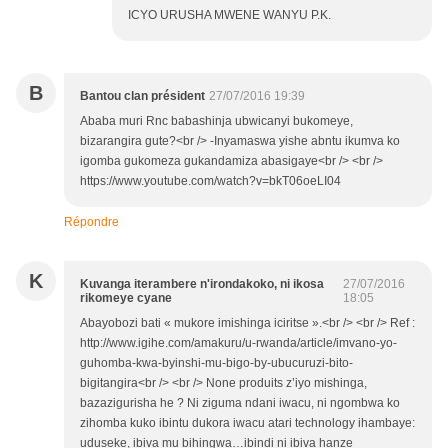
ICYO URUSHA MWENE WANYU P.K.
B
Bantou clan président
27/07/2016 19:39
Ababa muri Rnc babashinja ubwicanyi bukomeye,
bizarangira gute?<br /> -Inyamaswa yishe abntu ikumva ko
igomba gukomeza gukandamiza abasigaye<br /> <br />
https://www.youtube.com/watch?v=bkT06oeLI04
Répondre
K
Kuvanga iterambere n'irondakoko, ni ikosa
27/07/2016
rikomeye cyane
18:05
Abayobozi bati « mukore imishinga iciritse ».<br /> <br /> Ref :
http://www.igihe.com/amakuru/u-rwanda/article/imvano-yo-
guhomba-kwa-byinshi-mu-bigo-by-ubucuruzi-bito-
bigitangira<br /> <br /> None produits z’iyo mishinga,
bazazigurisha he ? Ni ziguma ndani iwacu, ni ngombwa ko
zihomba kuko ibintu dukora iwacu atari technology ihambaye:
uduseke, ibiva mu bihingwa…ibindi ni ibiva hanze