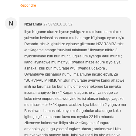
Répondre
N
Nzaramba
27/07/2016 10:52
Ibyo Kagame atunze byose yabiguze mu misoro namataxe
yubwoko bwinshi asoroma mu baturage b'igihugu cyacu cy'u
Rwanda .<br /> Igisubizo cyihuse gikemura NZARAMBA :<br
/> *Kagame atange "survival minimum " ihwanye nibiro 3
byibishyimbo kuri buri muntu ugize umulyango /buri munsi ;
kandi ayihabwe mu mafr yu Rwanda maze agure icyo alya
ashaka ; kuri buri muturage w'u Rwanda udakora .
Uwambuwe igishanga numulima amuhe incuro ebyili. Za
"SURVIVAL MINIMUM" .Buri muturage avurwe kandi ahabwe
imiti na farumasi ku buntu mu gihe kigenekereje ku mwaka
inzara irangiye.<br /> * Kagame agurishe ziliya ndege ze
kuko niwe muperezida wenyine ku isi utunze indege yaguze
mu misoro.<br /> *Kagame asubize bya bibunda 2 yaguze mu
Bushinwa ; bamusubize ayo maf. agoboke abaturage kuko
igihugu gifite amahoro kuva mu myaka 22.Nta mbunda
zikenewe hakenewe ibilyo.<br /> *Kagame afungure
amaboko yigihugu yose afungiwe ubusa ; arakenewe ! Nta
munyarwanda numwe hutu .tutsi.twa utazi ko abo afungiye