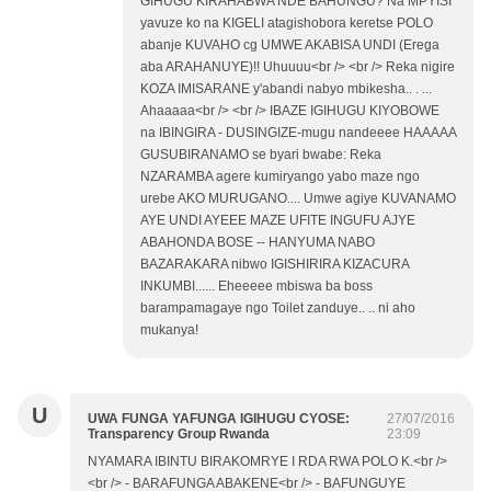
GIHUGU KIRAHABWA NDE BAHUNGU? Na MPYISI
yavuze ko na KIGELI atagishobora keretse POLO
abanje KUVAHO cg UMWE AKABISA UNDI (Erega
aba ARAHANUYE)!! Uhuuuu<br /> <br /> Reka nigire
KOZA IMISARANE y'abandi nabyo mbikesha.. . ...
Ahaaaaa<br /> <br /> IBAZE IGIHUGU KIYOBOWE
na IBINGIRA - DUSINGIZE-mugu nandeeee HAAAAA
GUSUBIRANAMO se byari bwabe: Reka
NZARAMBA agere kumiryango yabo maze ngo
urebe AKO MURUGANO.... Umwe agiye KUVANAMO
AYE UNDI AYEEE MAZE UFITE INGUFU AJYE
ABAHONDA BOSE -- HANYUMA NABO
BAZARAKARA nibwo IGISHIRIRA KIZACURA
INKUMBI...... Eheeeee mbiswa ba boss
barampamagaye ngo Toilet zanduye.. .. ni aho
mukanya!
U
UWA FUNGA YAFUNGA IGIHUGU CYOSE:
27/07/2016
Transparency Group Rwanda
23:09
NYAMARA IBINTU BIRAKOMRYE I RDA RWA POLO K.<br />
<br /> - BARAFUNGA ABAKENE<br /> - BAFUNGUYE