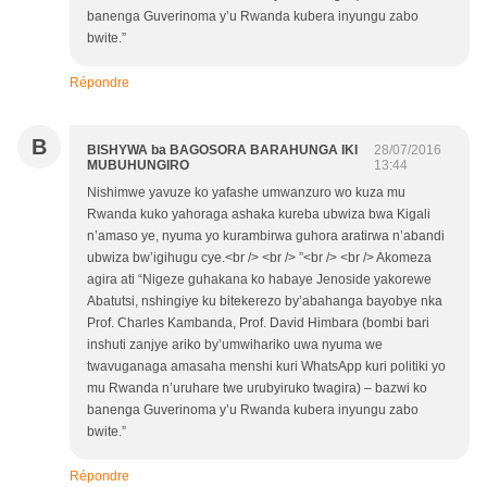
banenga Guverinoma y’u Rwanda kubera inyungu zabo
bwite.”
Répondre
B
BISHYWA ba BAGOSORA BARAHUNGA IKI
28/07/2016
MUBUHUNGIRO
13:44
Nishimwe yavuze ko yafashe umwanzuro wo kuza mu
Rwanda kuko yahoraga ashaka kureba ubwiza bwa Kigali
n’amaso ye, nyuma yo kurambirwa guhora aratirwa n’abandi
ubwiza bw’igihugu cye.<br /> <br /> ”<br /> <br /> Akomeza
agira ati “Nigeze guhakana ko habaye Jenoside yakorewe
Abatutsi, nshingiye ku bitekerezo by’abahanga bayobye nka
Prof. Charles Kambanda, Prof. David Himbara (bombi bari
inshuti zanjye ariko by’umwihariko uwa nyuma we
twavuganaga amasaha menshi kuri WhatsApp kuri politiki yo
mu Rwanda n’uruhare twe urubyiruko twagira) – bazwi ko
banenga Guverinoma y’u Rwanda kubera inyungu zabo
bwite.”
Répondre