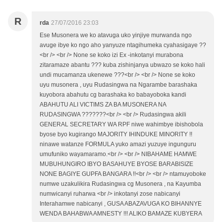
R
rda
27/07/2016 23:03
Ese Musonera we ko atavuga uko yinjiye murwanda ngo
avuge ibye ko ngo aho yanyuze ntagihumeka cyahasigaye ??
<br /> <br /> None se koko izi Ex -inkotanyi murabona
zitaramaze abantu ??? kuba zishinjanya ubwazo se koko hali
undi mucamanza ukenewe ???<br /> <br /> None se koko
uyu musonera , uyu Rudasingwa na Ngarambe barashaka
kuyobora abahutu cg barashaka ko babayoboka kandi
ABAHUTU ALI VICTIMS ZA BA MUSONERA NA
RUDASINGWA ???????<br /> <br /> Rudasingwa akili
GENERAL SECRETARY WA RPF niwe wahimbye ibishobola
byose byo kugirango MAJORITY IHINDUKE MINORITY !!
ninawe watanze FORMULA yuko amazi yuzuye ingunguru
umufuniko wayamaramo.<br /> <br /> NIBAHAME HAMWE
MUBUHUNGIRO IBYO BASAHUYE BYOSE BARABISIZE
NONE BAGIYE GUPFA BANGARA !!<br /> <br /> ntamuyoboke
numwe uzakulikira Rudasingwa cg Musonera , na Kayumba
numwicanyi ruharwa <br /> inkotanyi zose nabicanyi
Interahamwe nabicanyi , GUSA ABAZAVUGA KO BIHANNYE
WENDA BAHABWA AMNESTY !!! ALIKO BAMAZE KUBYERA