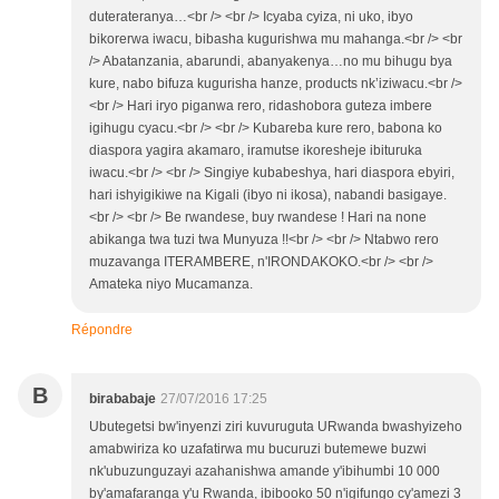
duterateranya…<br /> <br /> Icyaba cyiza, ni uko, ibyo
bikorerwa iwacu, bibasha kugurishwa mu mahanga.<br /> <br
/> Abatanzania, abarundi, abanyakenya…no mu bihugu bya
kure, nabo bifuza kugurisha hanze, products nk’iziwacu.<br />
<br /> Hari iryo piganwa rero, ridashobora guteza imbere
igihugu cyacu.<br /> <br /> Kubareba kure rero, babona ko
diaspora yagira akamaro, iramutse ikoresheje ibituruka
iwacu.<br /> <br /> Singiye kubabeshya, hari diaspora ebyiri,
hari ishyigikiwe na Kigali (ibyo ni ikosa), nabandi basigaye.
<br /> <br /> Be rwandese, buy rwandese ! Hari na none
abikanga twa tuzi twa Munyuza !!<br /> <br /> Ntabwo rero
muzavanga ITERAMBERE, n'IRONDAKOKO.<br /> <br />
Amateka niyo Mucamanza.
Répondre
B
birababaje
27/07/2016 17:25
Ubutegetsi bw'inyenzi ziri kuvuruguta URwanda bwashyizeho
amabwiriza ko uzafatirwa mu bucuruzi butemewe buzwi
nk'ubuzunguzayi azahanishwa amande y'ibihumbi 10 000
by'amafaranga y'u Rwanda, ibibooko 50 n'igifungo cy'amezi 3