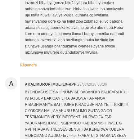
inzerezi biba byagenze bite? byibura biba byemejwe
nabacamanza babishinzwe. Naho ino iwacu bo umukwabu
uje ufata nuwali avuye kwiga, guhaha cg kwituma
mwishyamba dore ko na toilet ziba zidahagije, iyo babona
adasa neza cg aboneka ko ava mu bwoko ubu nubu.Reba
kure rero umenye impamvu ituma i burayi amerika nahandi
bafunga inzererezi, aho bazifungira nuko bazifata iyo
zifunzwe usanga bitandukanye cyaneee,cyane rwose
nizifungiye muturere dutandukanye tw'urda.
Répondre
A
AKALIMURORI MULI EX-RPF
28/07/2016 00:36
BYENDAGUSETSA !!! NUMVISE BABANDI 3 BALICARA KULI
WHATSUP BAKIGANILIRA BABONA IFARANGA
RIBASHIRANYE BATI : IGIHE KIRADUSHIRANYE !!!! KIKIKI !!!
CYOKORA HALI AMAKURU BALIMO GUTANGA CG
TESTIMONIES VERY IMPRTANT . NUBWO EX-FAR
YABURANISHIJWE , NGIRANGO HABURANISHIJWE EX-
RPF NTABA WITNESSES BENSHI BA KENERWA KUBERA
VIDEOS AND AUDIO.<br /> <br /> ABATUTSI NABANA BEZA