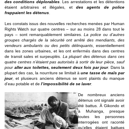
des conditions déplorables
. Les arrestations et les détentions
étaient arbitraires et illégales, et
des agents de police
frappaient les détenus
.
Les constats issus des nouvelles recherches menées par Human
Rights Watch sur quatre centres – sur au moins 28 dans tout le
pays – sont remarquablement similaires.
La police ou d’autres
groupes chargés de la sécurité ont arrêté des mendiants, des
vendeurs ambulants ou des petits délinquants
, essentiellement
dans les zones urbaines, et les ont enfermés dans des centres
de transit sales et surpeuplés.
La plupart des détenus dans ces
quatre centres n’étaient pas autorisés à sortir de leur pièce, sauf
pour
aller aux toilettes, seulement deux fois par jour
. Dans la
plupart des cas, la nourriture se limitait à
une tasse de maïs par
jour
, et plusieurs anciens détenus se sont plaints du manque
d’eau potable et de
l’impossibilité de se laver
.
De nombreux anciens
détenus ont signalé avoir
été battus. À Gikondo et
à Muhanga, presque
toutes les personnes
interrogées ont raconté
qu’elles étaient battues