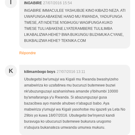
I
INGABIRE
27/07/2016 15:54
INGABIRE IMMACULEE YASHUBIJE KINO KIBAZO NEZA. ATI
UWAFUNGA ABAKENE HANO MU RWANDA, YADUFUNGA
TWESE, ATI NDETSE N'IGIHUGU WAGIFUNGA KUKO
TWESE TULI ABAKENE.LYATERAMBERE TULILIMBA
LIKABALIZWA HEHE? BWA BUKUNGU BUZAMUKA CYANE,
BUKBALIZWA HEHE? TEKNIKA.COM
Répondre
K
kilimambogo boys
27/07/2016 13:11
Ubutegetsi bw'umujyi wa Kigali mu Rwanda bwashyizeho
amabwiriza ko uzafatirwa mu bucuruzi butemewe buzwi
nk'ubuzunguzayi azahanishwa amande y'ibihumbi 10000
by'amafaranga y'u Rwanda. Si abazunguzayi gusa
bazacibwa ayo mande ahubwo n'abaguzi babo. Aya
mabwiriza y'umujyi wa Kigali yasohotse mu igazeti ya Leta No
29bis yo kuwa 18/07/2016. Ubutegetsi bw'inyenzi kandi
buravuga ko ubucuruzi butemewe bukurura urugomo
n'ubujura bukanateza umwanda umurwa mukuru.