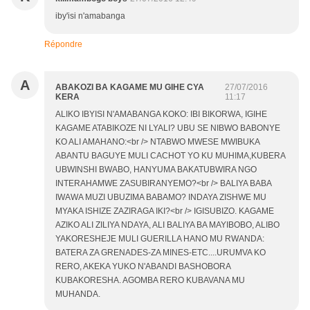
iby'isi n'amabanga
Répondre
A
ABAKOZI BA KAGAME MU GIHE CYA
27/07/2016
KERA
11:17
ALIKO IBYISI N'AMABANGA KOKO: IBI BIKORWA, IGIHE
KAGAME ATABIKOZE NI LYALI? UBU SE NIBWO BABONYE
KO ALI AMAHANO:<br /> NTABWO MWESE MWIBUKA
ABANTU BAGUYE MULI CACHOT YO KU MUHIMA,KUBERA
UBWINSHI BWABO, HANYUMA BAKATUBWIRA NGO
INTERAHAMWE ZASUBIRANYEMO?<br /> BALIYA BABA
IWAWA MUZI UBUZIMA BABAMO? INDAYA ZISHWE MU
MYAKA ISHIZE ZAZIRAGA IKI?<br /> IGISUBIZO. KAGAME
AZIKO ALI ZILIYA NDAYA, ALI BALIYA BA MAYIBOBO, ALIBO
YAKORESHEJE MULI GUERILLA HANO MU RWANDA:
BATERA ZA GRENADES-ZA MINES-ETC....URUMVA KO
RERO, AKEKA YUKO N'ABANDI BASHOBORA
KUBAKORESHA. AGOMBA RERO KUBAVANA MU
MUHANDA.