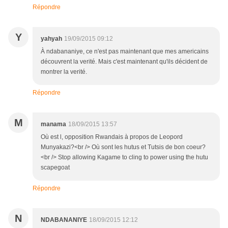
Répondre
Y
yahyah
19/09/2015 09:12
À ndabananiye, ce n'est pas maintenant que mes americains
découvrent la verité. Mais c'est maintenant qu'ils décident de
montrer la verité.
Répondre
M
manama
18/09/2015 13:57
Où est l, opposition Rwandais à propos de Leopord
Munyakazi?<br /> Où sont les hutus et Tutsis de bon coeur?
<br /> Stop allowing Kagame to cling to power using the hutu
scapegoat
Répondre
N
NDABANANIYE
18/09/2015 12:12