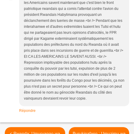
les Americains savent maintenant que c'est bien le front
patriotique rwandais qui a comis l'attentat contre l'avion du
président Rwandais Habylimana provoquant un
déclanchement des tueries de masse.<br /> Pendant que les
interahamwe et d'autres extremistes tuaient les Tutsi et hutu
qui ne partageaient pas leurs opinions d'atrocités, le FPR
dirigé par Kagame exterminaient systématiquement les
populations des préfectures du nord du Rwanda où il avait
pris place dans ses incursions de guerre et de guerrilla.<br />
Et CA LES AMERICAINS LE SAVENT AUSSI. <br />
Repression impitoyable des populations hutu après la
conquête du pouvoir par les tutsi, expulsion de plus de 2
million de ces populations sur les routes d'exil jusqu'à les
poursuivre dans les forêts du Congo pour les décimés, ça non
plus n'est pas un secret pour personne.<br /> Ce qui on peut
être donné le nom au génocide Rwandais du côté des
vainqueurs devraient revoir leur copie.
Répondre
< Rwanda: Umuryango wa
Burukinafaso : Umuzimu wa