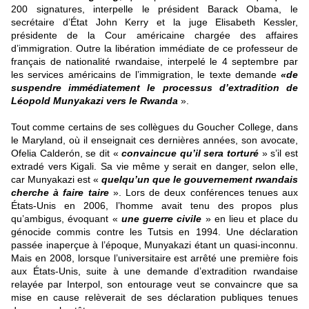
200 signatures, interpelle le président Barack Obama, le
secrétaire d’État John Kerry et la juge Elisabeth Kessler,
présidente de la Cour américaine chargée des affaires
d’immigration. Outre la libération immédiate de ce professeur de
français de nationalité rwandaise, interpelé le 4 septembre par
les services américains de l’immigration, le texte demande
«de
suspendre immédiatement le processus d’extradition de
Léopold Munyakazi vers le Rwanda
».
Tout comme certains de ses collègues du Goucher College, dans
le Maryland, où il enseignait ces dernières années, son avocate,
Ofelia Calderón, se dit «
convaincue qu’il sera torturé
» s’il est
extradé vers Kigali. Sa vie même y serait en danger, selon elle,
car Munyakazi est «
quelqu’un que le gouvernement rwandais
cherche à faire taire
». Lors de deux conférences tenues aux
États-Unis en 2006, l’homme avait tenu des propos plus
qu’ambigus, évoquant «
une guerre civile
» en lieu et place du
génocide commis contre les Tutsis en 1994. Une déclaration
passée inaperçue à l’époque, Munyakazi étant un quasi-inconnu.
Mais en 2008, lorsque l’universitaire est arrêté une première fois
aux États-Unis, suite à une demande d’extradition rwandaise
relayée par Interpol, son entourage veut se convaincre que sa
mise en cause relèverait de ses déclaration publiques tenues