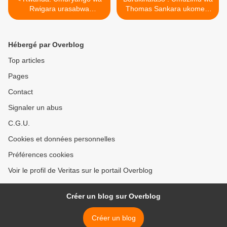
Rwigara urasabwa
Thomas Sankara ukomeje
guceceka cyangwa
gutuma igihugu kibura
ugahunga!
amahoro ! >
Hébergé par Overblog
Top articles
Pages
Contact
Signaler un abus
C.G.U.
Cookies et données personnelles
Préférences cookies
Voir le profil de Veritas sur le portail Overblog
Créer un blog sur Overblog
Créer un blog