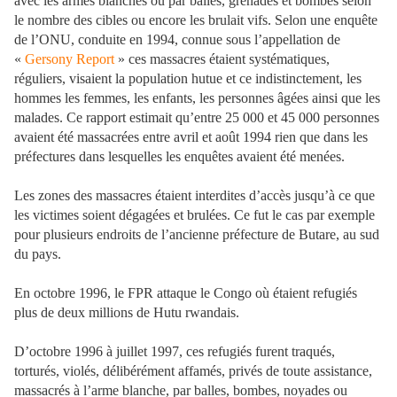
avec les armes blanches ou par balles, grenades et bombes selon
le nombre des cibles ou encore les brulait vifs. Selon une enquête
de l’ONU, conduite en 1994, connue sous l’appellation de
«
Gersony Report
» ces massacres étaient systématiques,
réguliers, visaient la population hutue et ce indistinctement, les
hommes les femmes, les enfants, les personnes âgées ainsi que les
malades. Ce rapport estimait qu’entre 25 000 et 45 000 personnes
avaient été massacrées entre avril et août 1994 rien que dans les
préfectures dans lesquelles les enquêtes avaient été menées.
Les zones des massacres étaient interdites d’accès jusqu’à ce que
les victimes soient dégagées et brulées. Ce fut le cas par exemple
pour plusieurs endroits de l’ancienne préfecture de Butare, au sud
du pays.
En octobre 1996, le FPR attaque le Congo où étaient refugiés
plus de deux millions de Hutu rwandais.
D’octobre 1996 à juillet 1997, ces refugiés furent traqués,
torturés, violés, délibérément affamés, privés de toute assistance,
massacrés à l’arme blanche, par balles, bombes, noyades ou