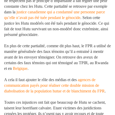
ne respectent pas le principe d’impartialité a fait régner une peur
constante chez les Hutu. Cette partialité se retrouve par exemple
dans la
justice canadienne qui a condamné une personne parce
qu’elle n’avait pas été tuée pendant le génocide
. Selon cette
justice les Hutu modérés ont été tués pendant le génocide. Ce qui
fait de tout Hutu survivant un non-modéré donc extrémiste, ainsi
présumé génocidaire.
En plus de cette partialité, comme dit plus haut, le FPR a utilisé de
manière généralisée des faux témoins qu’il a entrainé à mentir
avant de les envoyer témoigner. On retrouve des aveux de
certains des faux témoins qui ont témoigné au TPIR, au Rwanda
et en
Belgique
.
A cela il faut ajouter le rôle des médias et des
agences de
communication payés pour réaliser cette double mission de
diabolisation de la population hutue et de blanchiment du FPR
.
Toutes ces injustices ont fait que beaucoup de Hutu se cachent,
taisent leur horrifiant calvaire. Etant victimes des juridictions
censées les protéger, ils n’osent pas y avoir recours et de toute