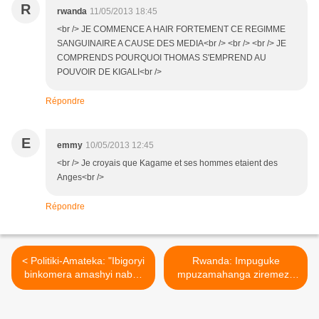
R
rwanda
11/05/2013 18:45
<br /> JE COMMENCE A HAIR FORTEMENT CE REGIMME
SANGUINAIRE A CAUSE DES MEDIA<br /> <br /> <br /> JE
COMPRENDS POURQUOI THOMAS S'EMPREND AU
POUVOIR DE KIGALI<br />
Répondre
E
emmy
10/05/2013 12:45
<br /> Je croyais que Kagame et ses hommes etaient des
Anges<br />
Répondre
< Politiki-Amateka: "Ibigoryi
Rwanda: Impuguke
binkomera amashyi nabyo
mpuzamahanga ziremeza
nzabyirenza ,kuko
ko u Rwanda rushobora
abazakomeza
kongera gusandara kubera
kuyankomera sibo babuze!"
ibyaha bikomeye bya Paul