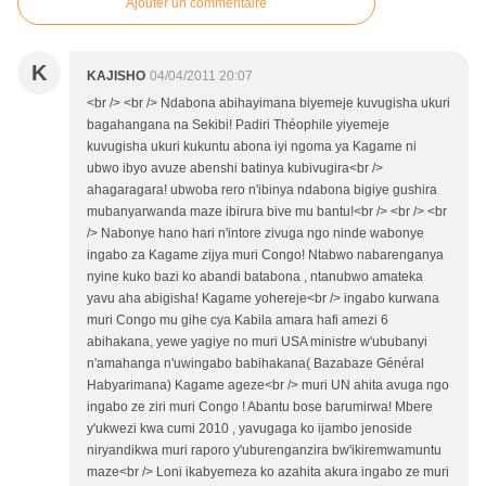
Ajouter un commentaire
K
KAJISHO
04/04/2011 20:07
<br /> <br /> Ndabona abihayimana biyemeje kuvugisha ukuri
bagahangana na Sekibi! Padiri Théophile yiyemeje
kuvugisha ukuri kukuntu abona iyi ngoma ya Kagame ni
ubwo ibyo avuze abenshi batinya kubivugira<br />
ahagaragara! ubwoba rero n'ibinya ndabona bigiye gushira
mubanyarwanda maze ibirura bive mu bantu!<br /> <br /> <br
/> Nabonye hano hari n'intore zivuga ngo ninde wabonye
ingabo za Kagame zijya muri Congo! Ntabwo nabarenganya
nyine kuko bazi ko abandi batabona , ntanubwo amateka
yavu aha abigisha! Kagame yohereje<br /> ingabo kurwana
muri Congo mu gihe cya Kabila amara hafi amezi 6
abihakana, yewe yagiye no muri USA ministre w'ububanyi
n'amahanga n'uwingabo babihakana( Bazabaze Général
Habyarimana) Kagame ageze<br /> muri UN ahita avuga ngo
ingabo ze ziri muri Congo ! Abantu bose barumirwa! Mbere
y'ukwezi kwa cumi 2010 , yavugaga ko ijambo jenoside
niryandikwa muri raporo y'uburenganzira bw'ikiremwamuntu
maze<br /> Loni ikabyemeza ko azahita akura ingabo ze muri