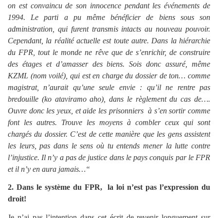
on est convaincu de son innocence pendant les événements de
1994. Le parti a pu même bénéficier de biens sous son
administration, qui furent transmis intacts au nouveau pouvoir.
Cependant, la réalité actuelle est toute autre. Dans la hiérarchie
du FPR, tout le monde ne rêve que de s’enrichir, de construire
des étages et d’amasser des biens. Sois donc assuré, même
KZML (nom voilé), qui est en charge du dossier de ton… comme
magistrat, n’aurait qu’une seule envie : qu’il ne rentre pas
bredouille (ko ataviramo aho), dans le règlement du cas de….
Ouvre donc les yeux, et aide les prisonniers à s’en sortir comme
font les autres. Trouve les moyens à combler ceux qui sont
chargés du dossier. C’est de cette manière que les gens assistent
les leurs, pas dans le sens où tu entends mener la lutte contre
l’injustice. Il n’y a pas de justice dans le pays conquis par le FPR
et il n’y en aura jamais…“
2. Dans le système du FPR, la loi n’est pas l’expression du
droit!
Je n’ai pas l’intention dans cet écrit de revenir longuement sur