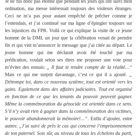
Je ne fus donc pas étonné que pendant les jours qui ont suivi mon
ordination, ma messe intéressait toujours des visiteurs étranges.
Ceci ne m’a pas pour autant empêché de prêcher comme je
l’entendais, et j’ai continué sur ma ligne d’épingler toujours sur
les injustices du FPR. Voilà ce qui explique la visite de ce jeune
homme de la DMI, un jour que la célébration venait de prendre
fin et qui vint m’annoncer le message que j’ai citée au départ. Le
jeune homme qui me déclarait avoir été touché par ma
prédication, voulait selon ses dires me proposer une voie pour
m’éviter des ennuis:
„ Il faut te rendre compte de la réalité…“
Mais ce qui me surprit davantage, c’est ce qui il a ajouté.
„
Détrompe toi, dans ce nouveau système, tout est orienté vers les
gains. Egalement dans des affaires judiciaires. Tout est organisé
en fonction de ce que les tenants du pouvoir peuvent gagner.
Même la commémoration du génocide est orientée dans ce sens.
S’il n’y avait rien à gagner dans la commémoration des victimes,
le pouvoir abandonnerait la mémoire!…“
. Enfin d’ajouter, entre
autres:
„J’ai suivi de près le cas qui concerne l’emprisonnement
de ton paternel. Sois sûr, au niveau de tous les échelons du parti,