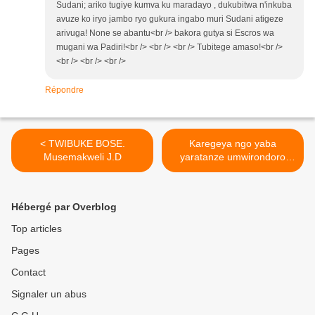
Sudani; ariko tugiye kumva ku maradayo , dukubitwa n'inkuba
avuze ko iryo jambo ryo gukura ingabo muri Sudani atigeze
arivuga! None se abantu<br /> bakora gutya si Escros wa
mugani wa Padiri!<br /> <br /> <br /> Tubitege amaso!<br />
<br /> <br /> <br />
Répondre
< TWIBUKE BOSE.
Karegeya ngo yaba
Musemakweli J.D
yaratanze umwirondoro
wuzuye ibinyoma ubwo
yasabaga akazi muri LONI
(Updated) >
Hébergé par Overblog
Top articles
Pages
Contact
Signaler un abus