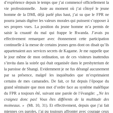
d’expérience depuis le temps que j’ai commencé officiellement la
vie professionnelle. Juste au moment où j’ai côtoyé le jeune
homme de la DMI, déjà parlé plus haut, j’ai su que le FPR ne
pourra jamais digérer les valeurs morales qui puissent s’opposer à
ses propres vues. La position du jeune homme m’a permis de
saisir la cruauté du mal qui frappe le Rwanda. J’avais pu
effectivement remarquer avec étonnement cette participation
continuelle à la messe de certains jeunes gens dont on disait qu’ils
appartenaient aux services secrets de Kagame. Je me rappelle que
le jour même de mon ordination, un de ces visiteurs inattendus
s’invita dans la soirée qui était organisée dans le presbyterium de
la paroisse de Shangi. Evidemment je ne fus dérangé aucunement
par sa présence, malgré les inquiétudes que m’exprimaient
certains de mes camarades. De fait, ce fut depuis l’époque du
grand séminaire que mon mot d’ordre face au système maléfique
du FPR a toujours été, suivant une parole de l’évangile:
„Ne les
craignez donc pas! Vous êtes différents de la multitude des
moineaux. »
(Mt. 10, 31). Et effectivement, depuis que j’ai fait
miennes ces paroles, j’ai pu toujours affronter avec courage ceux