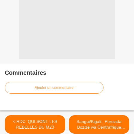
Commentaires
Ajouter un commentaire
< RDC. QUI SONT LES
Bangui/Kigali : Perezida
REBELLES DU M23
Bozizé wa Centrafrique
yatangiye guhungishiriza