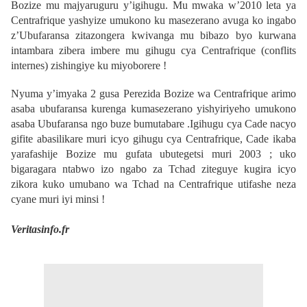
Bozize mu majyaruguru y’igihugu. Mu mwaka w’2010 leta ya
Centrafrique yashyize umukono ku masezerano avuga ko ingabo
z’Ubufaransa zitazongera kwivanga mu bibazo byo kurwana
intambara zibera imbere mu gihugu cya Centrafrique (conflits
internes) zishingiye ku miyoborere !
Nyuma y’imyaka 2 gusa Perezida Bozize wa Centrafrique arimo
asaba ubufaransa kurenga kumasezerano yishyiriyeho umukono
asaba Ubufaransa ngo buze bumutabare .Igihugu cya Cade nacyo
gifite abasilikare muri icyo gihugu cya Centrafrique, Cade ikaba
yarafashije Bozize mu gufata ubutegetsi muri 2003 ; uko
bigaragara ntabwo izo ngabo za Tchad ziteguye kugira icyo
zikora kuko umubano wa Tchad na Centrafrique utifashe neza
cyane muri iyi minsi !
Veritasinfo.fr