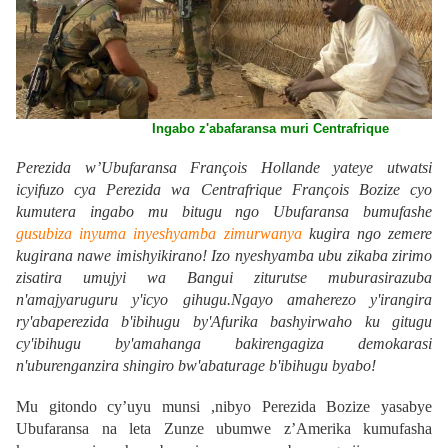
Ingabo z'abafaransa muri Centrafrique
Perezida w’Ubufaransa François Hollande yateye utwatsi
icyifuzo cya Perezida wa Centrafrique François Bozize cyo
kumutera ingabo mu bitugu ngo Ubufaransa bumufashe
gusubiza inyuma inyeshyamba zimurwanya
kugira ngo zemere
kugirana nawe imishyikirano
! Izo nyeshyamba ubu zikaba zirimo
zisatira umujyi wa Bangui ziturutse muburasirazuba
n'amajyaruguru y'icyo gihugu.
Ngayo amaherezo y'irangira
ry'abaperezida b'ibihugu by'Afurika bashyirwaho ku gitugu
cy'ibihugu by'amahanga bakirengagiza demokarasi
n'uburenganzira shingiro bw'abaturage b'ibihugu byabo!
Mu gitondo cy’uyu munsi ,nibyo Perezida Bozize yasabye
Ubufaransa na leta Zunze ubumwe z’Amerika kumufasha