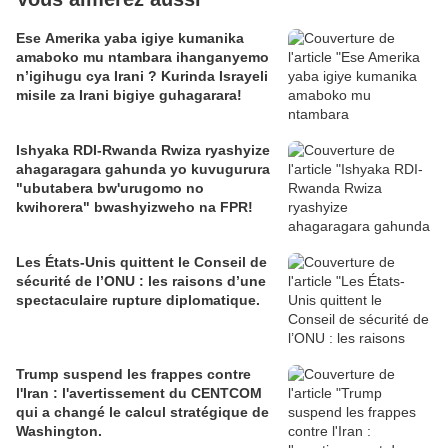
Ese Amerika yaba igiye kumanika
amaboko mu ntambara ihanganyemo
n’igihugu cya Irani ? Kurinda Israyeli
misile za Irani bigiye guhagarara!
Ishyaka RDI-Rwanda Rwiza ryashyize
ahagaragara gahunda yo kuvugurura
"ubutabera bw'urugomo no
kwihorera" bwashyizweho na FPR!
Les États-Unis quittent le Conseil de
sécurité de l’ONU : les raisons d’une
spectaculaire rupture diplomatique.
Trump suspend les frappes contre
l'Iran : l'avertissement du CENTCOM
qui a changé le calcul stratégique de
Washington.