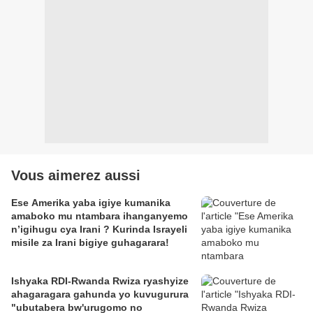
Vous aimerez aussi
Ese Amerika yaba igiye kumanika
amaboko mu ntambara ihanganyemo
n’igihugu cya Irani ? Kurinda Israyeli
misile za Irani bigiye guhagarara!
Ishyaka RDI-Rwanda Rwiza ryashyize
ahagaragara gahunda yo kuvugurura
"ubutabera bw'urugomo no