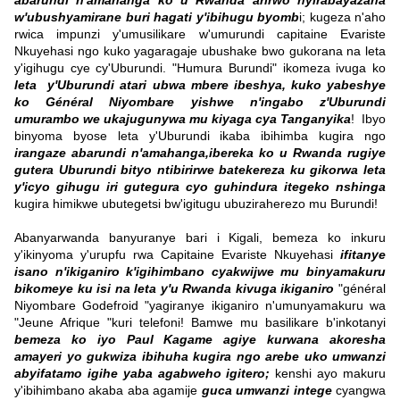
abarundi n'amahanga ko u Rwanda arirwo nyirabayazana
w'ubushyamirane buri hagati y'ibihugu byomb
i; kugeza n'aho
rwica impunzi y'umusilikare w'umurundi capitaine Evariste
Nkuyehasi ngo kuko yagaragaje ubushake bwo gukorana na leta
y'igihugu cye cy'Uburundi. "Humura Burundi" ikomeza ivuga ko
leta y'Uburundi atari ubwa mbere ibeshya, kuko yabeshye
ko Général Niyombare yishwe n'ingabo z'Uburundi
umurambo we ukajugunywa mu kiyaga cya Tanganyika
! Ibyo
binyoma byose leta y'Uburundi ikaba ibihimba kugira ngo
irangaze abarundi n'amahanga,ibereka ko u Rwanda rugiye
gutera Uburundi bityo ntibirirwe batekereza ku gikorwa leta
y'icyo gihugu iri gutegura cyo guhindura itegeko nshinga
kugira himikwe ubutegetsi bw'igitugu ubuziraherezo mu Burundi!
Abanyarwanda banyuranye bari i Kigali, bemeza ko inkuru
y'ikinyoma y'urupfu rwa Capitaine Evariste Nkuyehasi
ifitanye
isano n'ikiganiro k'igihimbano cyakwijwe mu binyamakuru
bikomeye ku isi na leta y'u Rwanda kivuga ikiganiro
"général
Niyombare Godefroid "yagiranye ikiganiro n'umunyamakuru wa
"Jeune Afrique "kuri telefoni! Bamwe mu basilikare b'inkotanyi
bemeza ko iyo Paul Kagame agiye kurwana akoresha
amayeri yo gukwiza ibihuha kugira ngo arebe uko umwanzi
abyifatamo igihe yaba agabweho igitero;
kenshi ayo makuru
y'ibihimbano akaba aba agamije
guca umwanzi intege
cyangwa