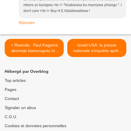
mbere yo kunigwa.<br /> "Nzabarasa ku mannywa yihangu ". I
don't care !<br /> Buy H.E.Ndalibwalibwa !
Répondre
< Rwanda : Paul Kagame
Israël-USA: la presse
akomeje kwivuruguta mu
nationale s'inquiète après
isayo y’ikinyoma abeshya
les confidences de Trump >
amahanga!
Hébergé par Overblog
Top articles
Pages
Contact
Signaler un abus
C.G.U.
Cookies et données personnelles