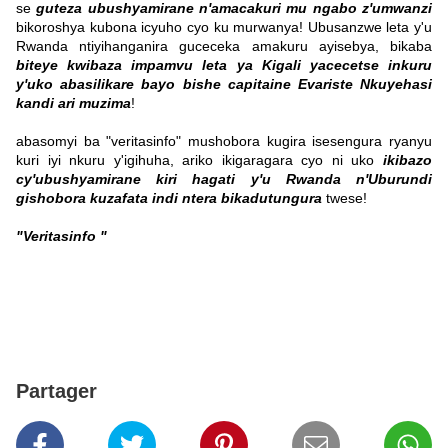
se
guteza ubushyamirane n'amacakuri mu ngabo z'umwanzi
bikoroshya kubona icyuho cyo ku murwanya! Ubusanzwe leta y'u
Rwanda ntiyihanganira guceceka amakuru ayisebya, bikaba
biteye kwibaza impamvu leta ya Kigali yacecetse inkuru
y'uko abasilikare bayo bishe capitaine Evariste Nkuyehasi
kandi ari muzima
!
abasomyi ba "veritasinfo" mushobora kugira isesengura ryanyu
kuri iyi nkuru y'igihuha, ariko ikigaragara cyo ni uko
ikibazo
cy'ubushyamirane kiri hagati y'u Rwanda n'Uburundi
gishobora kuzafata indi ntera bikadutungura
twese!
"Veritasinfo "
Partager