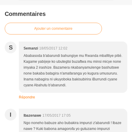
Commentaires
Ajouter un commentaire
S
Semanzi
18/05/2017 12:02
Ababasoda b'abarundi bahungiye mu Rwanda mbafitiye pitié.
Kagame yabijeje ko ubutegtsi buzaftwa mu minsi micye none
imyaka 2 irashize. Bazamera nkabanyamulenge bashutswe
none bakaba batagira n'amafaranga yo kugura umusururu.
Inama nabagira ni ukuyoboka bakisubirira iBurrundi cyane
cyane Abahutu b'abarundi.
Répondre
I
Ibazenawe
17/05/2017 17:05
Ngo noneho babuze aho bubakira impunzi z'abarundi ! Ibaze
nawe ? Kuki babona amagorofa yo gutuzamo impunzi