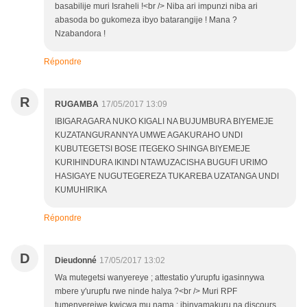
basabilije muri Israheli !<br /> Niba ari impunzi niba ari
abasoda bo gukomeza ibyo batarangije ! Mana ?
Nzabandora !
Répondre
R
RUGAMBA
17/05/2017 13:09
IBIGARAGARA NUKO KIGALI NA BUJUMBURA BIYEMEJE
KUZATANGURANNYA UMWE AGAKURAHO UNDI
KUBUTEGETSI BOSE ITEGEKO SHINGA BIYEMEJE
KURIHINDURA IKINDI NTAWUZACISHA BUGUFI URIMO
HASIGAYE NUGUTEGEREZA TUKAREBA UZATANGA UNDI
KUMUHIRIKA
Répondre
D
Dieudonné
17/05/2017 13:02
Wa mutegetsi wanyereye ; attestatio y'urupfu igasinnywa
mbere y'urupfu rwe ninde halya ?<br /> Muri RPF
tumenyerejwe kwicwa mu nama ; ibinyamakuru na discours