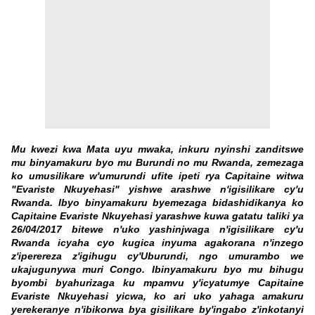
Mu kwezi kwa Mata uyu mwaka, inkuru nyinshi zanditswe
mu binyamakuru byo mu Burundi no mu Rwanda, zemezaga
ko umusilikare w'umurundi ufite ipeti rya Capitaine witwa
"Evariste Nkuyehasi" yishwe arashwe n'igisilikare cy'u
Rwanda. Ibyo
binyamakuru
byemezaga bidashidikanya ko
Capitaine Evariste Nkuyehasi yarashwe kuwa gatatu taliki ya
26/04/2017 bitewe n'uko yashinjwaga n'igisilikare cy'u
Rwanda icyaha cyo kugica inyuma agakorana n'inzego
z'iperereza z'igihugu cy'Uburundi, ngo umurambo we
ukajugunywa muri Congo. Ibinyamakuru byo mu bihugu
byombi byahurizaga ku mpamvu y'icyatumye Capitaine
Evariste Nkuyehasi yicwa, ko ari uko yahaga amakuru
yerekeranye n'ibikorwa bya gisilikare by'ingabo z'inkotanyi