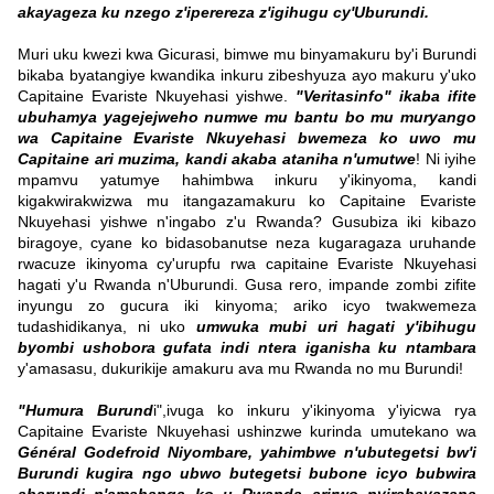
akayageza ku nzego z'iperereza z'igihugu cy'Uburundi.
Muri uku kwezi kwa Gicurasi, bimwe mu binyamakuru by'i Burundi
bikaba byatangiye kwandika inkuru zibeshyuza ayo makuru y'uko
Capitaine Evariste Nkuyehasi yishwe.
"Veritasinfo" ikaba ifite
ubuhamya yagejejweho numwe mu bantu bo mu muryango
wa Capitaine Evariste Nkuyehasi bwemeza ko uwo mu
Capitaine ari muzima, kandi akaba ataniha n'umutwe
! Ni iyihe
mpamvu yatumye hahimbwa inkuru y'ikinyoma, kandi
kigakwirakwizwa mu itangazamakuru ko Capitaine Evariste
Nkuyehasi yishwe n'ingabo z'u Rwanda? Gusubiza iki kibazo
biragoye, cyane ko bidasobanutse neza kugaragaza uruhande
rwacuze ikinyoma cy'urupfu rwa capitaine Evariste Nkuyehasi
hagati y'u Rwanda n'Uburundi. Gusa rero, impande zombi zifite
inyungu zo gucura iki kinyoma; ariko icyo twakwemeza
tudashidikanya, ni uko
umwuka mubi uri hagati y'ibihugu
byombi ushobora gufata indi ntera iganisha ku ntambara
y'amasasu, dukurikije amakuru ava mu Rwanda no mu Burundi!
"Humura Burund
i",ivuga ko inkuru y'ikinyoma y'iyicwa rya
Capitaine Evariste Nkuyehasi ushinzwe kurinda umutekano wa
Général Godefroid Niyombare,
yahimbwe n'ubutegetsi bw'i
Burundi kugira ngo ubwo butegetsi bubone icyo bubwira