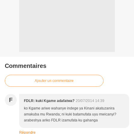
Commentaires
Ajouter un commentaire
F
FDLR: kuki Kgame adafatwa?
20/07/2014 14:39
ko Kgame ariwe wahanye indege ya Kinani akatuzanira
amakuba mu Rwanda; ni kuki batamufata uyu mwicanyi?
arabeshya ariko FDLR izamufata ku gahanga
Répondre