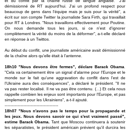
et du conflit par la chaîne russe de langue anglaise. "J'ai
démissionné de RT aujourd'hui. J'ai un profond respect pour
beaucoup de gens dans l'équipe mais je suis pour la vérité", a
écrit sur son compte Twitter la journaliste Sara Firth, qui travaillait
pour RT à Londres. "Nous travaillons effectivement pour Poutine.
On nous demande tous les jours, si ce n'est d'ignorer
complètement la vérité du moins de la déformer", a-t-elle déclaré
en réponse à un Twittos.
Au début du conflit, une journaliste américaine avait démissionné
de la chaîne alors qu'elle était à l'antenne.
18h10 "Nous devons être fermes", déclare Barack Obama
.
"Cela va certainement être un signal d'alarme pour l'Europe et le
monde sur le fait qu'une aggravation du conflit dans l'est de
l'Ukraine aura des conséquences", a déclaré le président. "Il ne
va pas rester localisé. Il ne va pas être contenu. (...) Et cela nous
rappelle combien les enjeux sont importants pour l'Europe, et pas
simplement pour les Ukrainiens", a-t-il ajouté.
-------------------------------------
18h07 "Nous n'avons pas le temps pour la propagande et
les jeux. Nous devons savoir ce qui s'est vraiment passé",
estime Barack Obama.
Tant que Moscou continuera à soutenir
les séparatistes, le président américain prévient qu'il durcira les