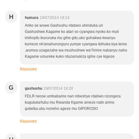
H
humura
19/07/2014 19:13
Ariko se wowe Gashushu ntabwo uhinduka uri
Gashushwe.Kagame ko atari so cyangwa nyoko.ko muli
imihopfu ikururuka mu gihe gito,uko guhakwa kwanyu
kumeze nk'amahurunguru yumye cyangwa ibihuka bya tenia
,wumva uzagezahe wa mushushwe we?iririre nabanyu naho
Kagame umureke kuko ntuzamukiza igihe cye kigeze.
Répondre
G
gashushu
19/07/2014 16:20
FDLR rwose umbabarire nari nibeshye ntabwo nzongera
kugutuka!!ubu mu Rwanda Kgame ameze nabi arimo
gutwika.ubu noneho ageze mu GIPOROSO
Répondre