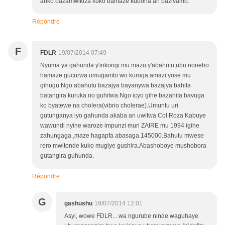
ariko bazamwikiza kuko bamaze kubona ari bazivamo.
Répondre
F
FDLR
19/07/2014 07:49
Nyuma ya gahunda y'inkongi mu mazu y'abahutu;ubu noneho
hamaze gucurwa umugambi wo kuroga amazi yose mu
gihugu.Ngo abahutu bazajya bayanywa bazajya bahita
batangira kuruka no guhitwa.Ngo icyo gihe bazahita bavuga
ko byatewe na cholera(vibrio cholerae).Umuntu uri
gutunganya iyo gahunda akaba ari uwitwa Col Roza Kabuye
wawundi nyine waroze impunzi muri ZAIRE mu 1994 igihe
zahungaga ,maze hagapfa abasaga 145000.Bahutu mwese
rero mwitonde kuko mugiye gushira.Abashoboye mushobora
gutangira guhunda.
Répondre
G
gashushu
19/07/2014 12:01
Asyi, wowe FDLR... wa ngurube ninde waguhaye