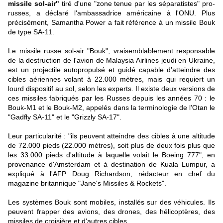
missile sol-air"
tiré d'une "zone tenue par les séparatistes" pro-
russes, a déclaré l'ambassadrice américaine à l'ONU. Plus
précisément, Samantha Power a fait référence à un missile Bouk
de type SA-11.
Le missile russe sol-air "Bouk", vraisemblablement responsable
de la destruction de l'avion de Malaysia Airlines jeudi en Ukraine,
est un projectile autopropulsé et guidé capable d'atteindre des
cibles aériennes volant à 22.000 mètres, mais qui requiert un
lourd dispositif au sol, selon les experts. Il existe deux versions de
ces missiles fabriqués par les Russes depuis les années 70 : le
Bouk-M1 et le Bouk-M2, appelés dans la terminologie de l'Otan le
"Gadfly SA-11" et le "Grizzly SA-17".
Leur particularité : "ils peuvent atteindre des cibles à une altitude
de 72.000 pieds (22.000 mètres), soit plus de deux fois plus que
les 33.000 pieds d'altitude à laquelle volait le Boeing 777", en
provenance d'Amsterdam et à destination de Kuala Lumpur, a
expliqué à l'AFP Doug Richardson, rédacteur en chef du
magazine britannique "Jane's Missiles & Rockets".
Les systèmes Bouk sont mobiles, installés sur des véhicules. Ils
peuvent frapper des avions, des drones, des hélicoptères, des
missiles de croisière et d'autres cibles.