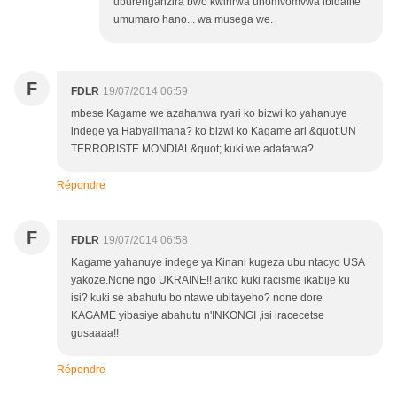
uburenganzira bwo kwirirwa uhomvomvwa ibidafite
umumaro hano... wa musega we.
F
FDLR
19/07/2014 06:59
mbese Kagame we azahanwa ryari ko bizwi ko yahanuye
indege ya Habyalimana? ko bizwi ko Kagame ari &quot;UN
TERRORISTE MONDIAL&quot; kuki we adafatwa?
Répondre
F
FDLR
19/07/2014 06:58
Kagame yahanuye indege ya Kinani kugeza ubu ntacyo USA
yakoze.None ngo UKRAINE!! ariko kuki racisme ikabije ku
isi? kuki se abahutu bo ntawe ubitayeho? none dore
KAGAME yibasiye abahutu n'INKONGI ,isi iracecetse
gusaaaa!!
Répondre