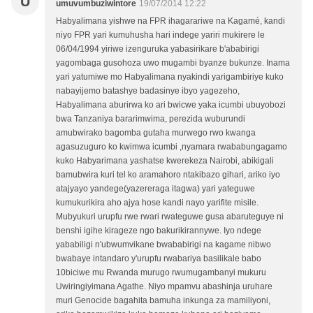
U
umuvumbuziwintore
19/07/2014 12:22
Habyalimana yishwe na FPR ihagarariwe na Kagamé, kandi
niyo FPR yari kumuhusha hari indege yariri mukirere le
06/04/1994 yiriwe izenguruka yabasirikare b'ababirigi
yagombaga gusohoza uwo mugambi byanze bukunze. Inama
yari yatumiwe mo Habyalimana nyakindi yarigambiriye kuko
nabayijemo batashye badasinye ibyo yagezeho,
Habyalimana aburirwa ko ari bwicwe yaka icumbi ubuyobozi
bwa Tanzaniya bararimwima, perezida wuburundi
amubwirako bagomba gutaha murwego rwo kwanga
agasuzuguro ko kwimwa icumbi ,nyamara rwababungagamo
kuko Habyarimana yashatse kwerekeza Nairobi, abikigali
bamubwira kuri tel ko aramahoro ntakibazo gihari, ariko iyo
atajyayo yandege(yazereraga itagwa) yari yateguwe
kumukurikira aho ajya hose kandi nayo yarifite misile.
Mubyukuri urupfu rwe rwari rwateguwe gusa abaruteguye ni
benshi igihe kirageze ngo bakurikirannywe. Iyo ndege
yababiligi n'ubwumvikane bwababirigi na kagame nibwo
bwabaye intandaro y'urupfu rwabariya basilikale babo
10biciwe mu Rwanda murugo rwumugambanyi mukuru
Uwiringiyimana Agathe. Niyo mpamvu abashinja uruhare
muri Genocide bagahita bamuha inkunga za mamiliyoni,