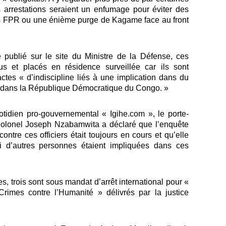
 arrestations seraient un enfumage pour éviter des
ons FPR ou une énième purge de Kagame face au front
publié sur le site du Ministre de la Défense, ces
us et placés en résidence surveillée car ils sont
tes « d’indiscipline liés à une implication dans du
s dans la République Démocratique du Congo. »
tidien pro-gouvernemental « Igihe.com », le porte-
Colonel Joseph Nzabamwita a déclaré que l’enquête
ontre ces officiers était toujours en cours et qu’elle
i d’autres personnes étaient impliquées dans ces
s, trois sont sous mandat d’arrêt international pour «
rimes contre l’Humanité » délivrés par la justice