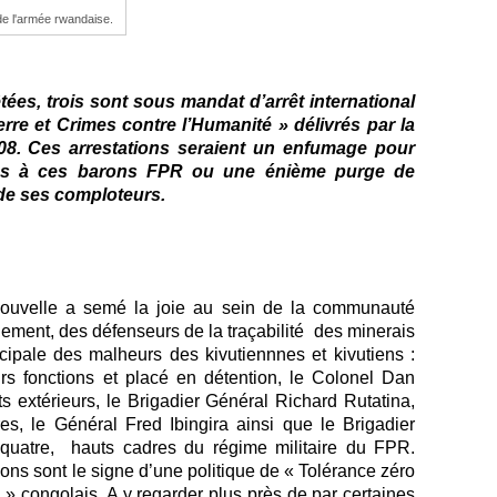
de l'armée rwandaise.
ées, trois sont sous mandat d’arrêt international
re et Crimes contre l’Humanité » délivrés par la
008. Ces arrestations seraient un enfumage pour
aires à ces barons FPR ou une énième purge de
de ses comploteurs.
nouvelle a semé la joie au sein de la communauté
ement, des défenseurs de la traçabilité des minerais
cipale des malheurs des kivutiennnes et kivutiens :
 fonctions et placé en détention, le Colonel Dan
 extérieurs, le Brigadier Général Richard Rutatina,
es, le Général Fred Ibingira ainsi que le Brigadier
 quatre, hauts cadres du régime militaire du FPR.
ons sont le signe d’une politique de « Tolérance zéro
 » congolais. A y regarder plus près de par certaines