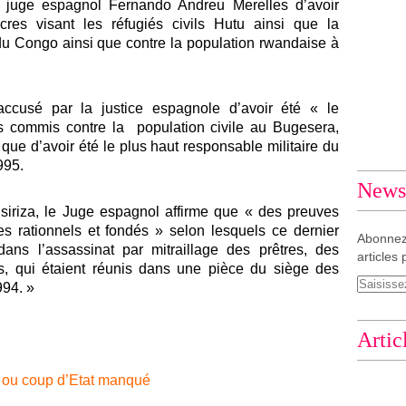
juge espagnol Fernando Andreu Merelles d’avoir
res visant les réfugiés civils Hutu ainsi que la
du Congo ainsi que contre la population rwandaise à
accusé par la justice espagnole d’avoir été « le
s commis contre la population civile au Bugesera,
ue d’avoir été le plus haut responsable militaire du
995.
Newsl
iriza, le Juge espagnol affirme que « des preuves
es rationnels et fondés » selon lesquels ce dernier
Abonnez
ans l’assassinat par mitraillage des prêtres, des
articles 
, qui étaient réunis dans une pièce du siège des
994. »
Artic
e ou coup d’Etat manqué