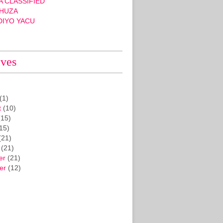
 CLASSIFIED
HUZA
DIYO YACU
ives
(1)
t
(10)
15)
15)
(21)
(21)
er
(21)
er
(12)