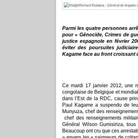
Richard Rutatina - Général de brigabe 
Parmi les quatre personnes arrêt
pour « Génocide, Crimes de guer
justice espagnole en février 2
éviter des poursuites judici
Kagame face au front croissant 
Ce mardi 17 janvier 2012, une 
congolaise de Belgique et mondial
dans l’Est de la RDC, cause prin
Paul Kagame a suspendu de leurs
Munyuza, chef des renseignements
chef des renseignements militair
Général Wilson Gumisiriza, tous
Beaucoup ont cru que ces arrestati
» envers les « saigneurs de coltan