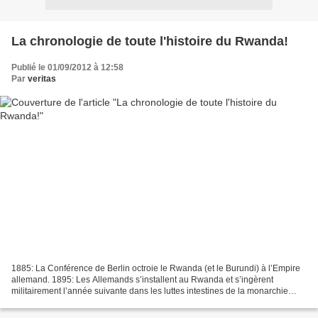
La chronologie de toute l'histoire du Rwanda!
Publié le 01/09/2012 à 12:58
Par
veritas
1885: La Conférence de Berlin octroie le Rwanda (et le Burundi) à l’Empire
allemand. 1895: Les Allemands s’installent au Rwanda et s’ingèrent
militairement l’année suivante dans les luttes intestines de la monarchie
rwandaise. Septembre 1898: Les troupes...