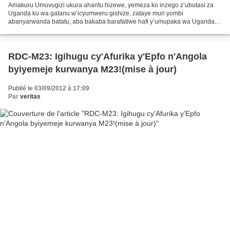
Amakuru Umuvugizi ukura ahantu hizewe, yemeza ko inzego z’ubutasi za
Uganda ku wa gatanu w’icyumweru gishize, zataye muri yombi
abanyarwanda batatu, aba bakaba barafatiwe hafi y’umupaka wa Uganda
na Kongo ahitwa Mburamwizi, ku gice cy’ahitwa Kanungu....
RDC-M23: Igihugu cy'Afurika y'Epfo n'Angola
byiyemeje kurwanya M23!(mise à jour)
Publié le 03/09/2012 à 17:09
Par
veritas