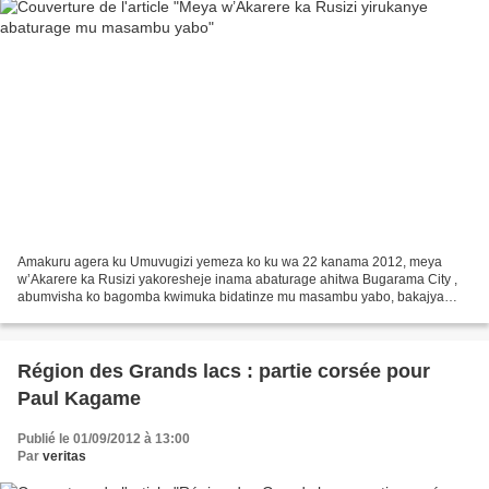
Amakuru agera ku Umuvugizi yemeza ko ku wa 22 kanama 2012, meya
w’Akarere ka Rusizi yakoresheje inama abaturage ahitwa Bugarama City ,
abumvisha ko bagomba kwimuka bidatinze mu masambu yabo, bakajya
gutura mu butayu bw’ahitwa Kibangira, hafi y’umupaka...
Région des Grands lacs : partie corsée pour
Paul Kagame
Publié le 01/09/2012 à 13:00
Par
veritas