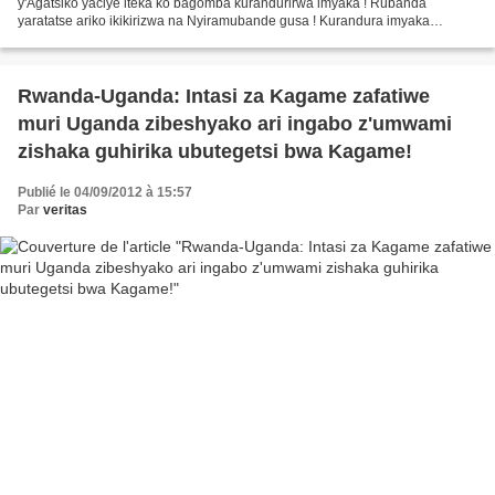
y'Agatsiko yaciye iteka ko bagomba kurandurirwa imyaka ! Rubanda
yaratatse ariko ikikirizwa na Nyiramubande gusa ! Kurandura imyaka
y'abaturage ni urugomo rukabije rushyigikiwe na Leta...
Rwanda-Uganda: Intasi za Kagame zafatiwe
muri Uganda zibeshyako ari ingabo z'umwami
zishaka guhirika ubutegetsi bwa Kagame!
Publié le 04/09/2012 à 15:57
Par
veritas