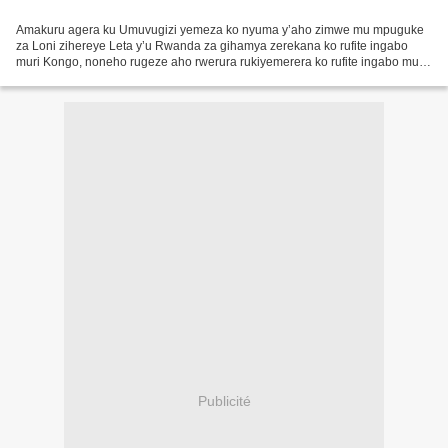
Amakuru agera ku Umuvugizi yemeza ko nyuma y’aho zimwe mu mpuguke
za Loni zihereye Leta y’u Rwanda za gihamya zerekana ko rufite ingabo
muri Kongo, noneho rugeze aho rwerura rukiyemerera ko rufite ingabo muri
Kongo, ko ndetse rugiye no kuzikurayo. Ibi...
Publicité