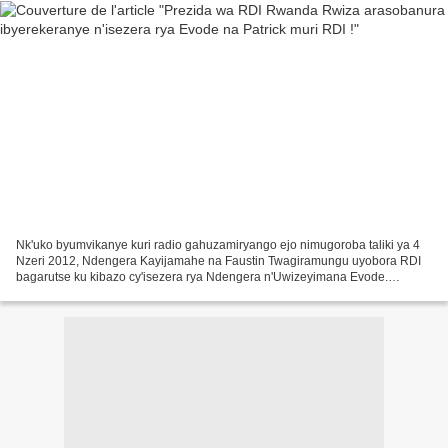
Nk'uko byumvikanye kuri radio gahuzamiryango ejo nimugoroba taliki ya 4
Nzeri 2012, Ndengera Kayijamahe na Faustin Twagiramungu uyobora RDI
bagarutse ku kibazo cy'isezera rya Ndengera n'Uwizeyimana Evode.
Ndengera n'Uwizeyimana basohoye itangazo mu minsi...