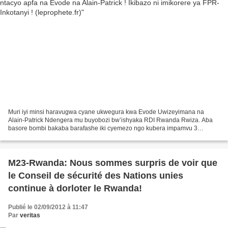
Muri iyi minsi haravugwa cyane ukwegura kwa Evode Uwizeyimana na
Alain-Patrick Ndengera mu buyobozi bw’ishyaka RDI Rwanda Rwiza. Aba
basore bombi bakaba barafashe iki cyemezo ngo kubera impamvu 3
z’ingenzi : (1) Ko ibyemezo bifatwa mu ishyaka batabimenyeshejwe....
M23-Rwanda: Nous sommes surpris de voir que
le Conseil de sécurité des Nations unies
continue à dorloter le Rwanda!
Publié le 02/09/2012 à 11:47
Par
veritas