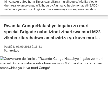
Ikinyamakuru Southerm Times cyandikirwa mu gihugu cy’Afurika y’epfo
kiremeza ko umuryango w’ibihugu by’Afurika yo hepfo no hagati (SADC)
wafashe icyemezo cyo kugira uruhare rukomeye mu kugarura amahoro
n’umutekano muri Congo. Ibihugu bigize uwo muryango...
Rwanda-Congo:Hatashye ingabo zo muri
special Brigade naho izindi zibarizwa muri M23
zikaba zitarahabwa amabwiriza yo kuva muri
Congo!
Publié le 03/09/2012 à 15:51
Par
veritas