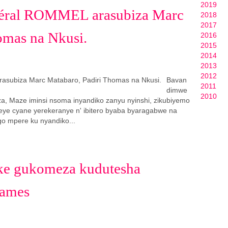
2019
ral ROMMEL arasubiza Marc
2018
2017
omas na Nkusi.
2016
2015
2014
2013
2012
Bavan
2011
dimwe
2010
za, Maze iminsi nsoma inyandiko zanyu nyinshi, zikubiyemo
meye cyane yerekeranye n' ibitero byaba byaragabwe na
go mpere ku nyandiko...
ke gukomeza kudutesha
James