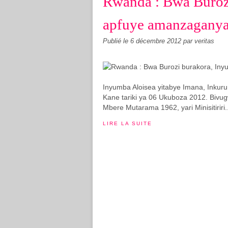
Rwanda : Bwa Buroz
apfuye amanzaganya
Publié le
6 décembre 2012
par veritas
Inyumba Aloisea yitabye Imana, Inkur
Kane tariki ya 06 Ukuboza 2012. Bivugw
Mbere Mutarama 1962, yari Minisitiriri..
LIRE LA SUITE