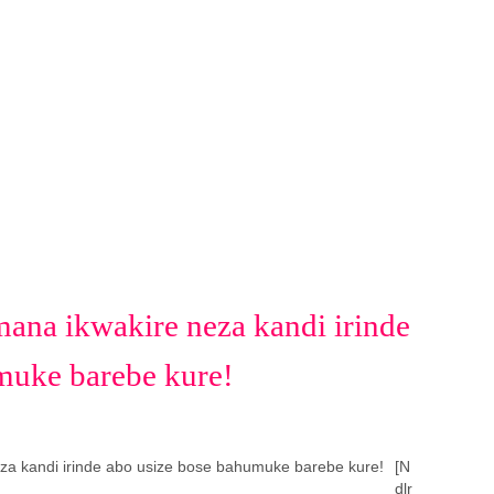
mana ikwakire neza kandi irinde
muke barebe kure!
[N
dlr