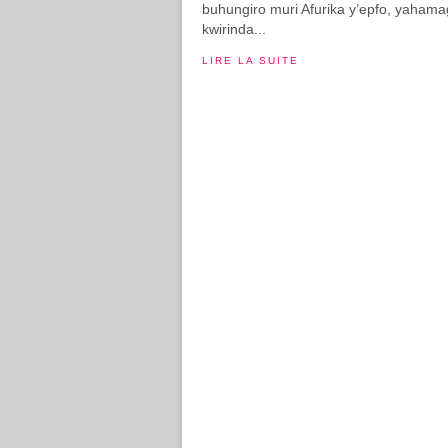
buhungiro muri Afurika y’epfo, yahama
kwirinda...
LIRE LA SUITE