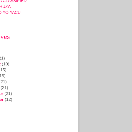
 CLASSIFIED
HUZA
DIYO YACU
ives
(1)
t
(10)
15)
15)
(21)
(21)
er
(21)
er
(12)