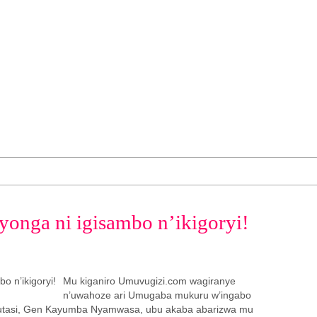
onga ni igisambo n’ikigoryi!
Mu kiganiro Umuvugizi.com wagiranye
n’uwahoze ari Umugaba mukuru w’ingabo
butasi, Gen Kayumba Nyamwasa, ubu akaba abarizwa mu