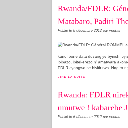
Rwanda/FDLR: Géné
Matabaro, Padiri Th
Publié le
5 décembre 2012
par veritas
kandi bene data dusangiye byinshi byi
ibibazo, ibitekerezo n' amatwara ako
FDLR cyangwa se biyitirirwa. Nagira n
LIRE LA SUITE
Rwanda: FDLR nire
umutwe ! kabarebe 
Publié le
5 décembre 2012
par veritas