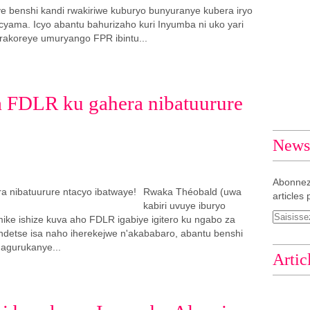
e benshi kandi rwakiriwe kuburyo bunyuranye kubera iryo
cyama. Icyo abantu bahurizaho kuri Inyumba ni uko yari
rakoreye umuryango FPR ibintu...
 FDLR ku gahera nibatuurure
Newsl
Abonnez
Rwaka Théobald (uwa
articles 
kabiri uvuye iburyo
ike ishize kuva aho FDLR igabiye igitero ku ngabo za
detse isa naho iherekejwe n'akababaro, abantu benshi
agurukanye...
Artic