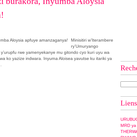
i burakora, Inyumba Aloysia
!
Minisitiri w’Iterambere
ry’Umuryango
u y’urupfu rwe yamenyekanye mu gitondo cyo kuri uyu wa
a ko yazize indwara. Inyuma Aloisea yavutse ku itariki ya
.
Rech
Liens
URUBU
MRD ya
THERW