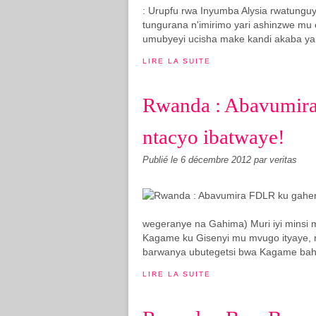
: Urupfu rwa Inyumba Alysia rwatunguy
tungurana n'imirimo yari ashinzwe mu 
umubyeyi ucisha make kandi akaba ya
LIRE LA SUITE
Rwanda : Abavumira
ntacyo ibatwaye!
Publié le
6 décembre 2012
par veritas
wegeranye na Gahima) Muri iyi minsi m
Kagame ku Gisenyi mu mvugo ityaye, n
barwanya ubutegetsi bwa Kagame bah
LIRE LA SUITE