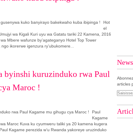
Hot
el
mujyi wa Kigali Kuri uyu wa Gatatu tariki 22 Kamena, 2016
u wa Mbere wafunze by’agateganyo Hotel Top Tower
 ngo ikorerwe igenzura ry’ubukomere...
Newsl
 byinshi kuruzinduko rwa Paul
Abonnez
articles 
ya Maroc !
Artic
Paul
Kagame
wa Maroc Kuva ku cyumweru taliki ya 20 kamena kugera
 Paul Kagame perezida w’u Rwanda yakoreye uruzinduko