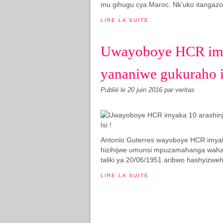
mu gihugu cya Maroc. Nk’uko itangazo
LIRE LA SUITE
Uwayoboye HCR imy
yananiwe gukuraho ib
Publié le
20 juin 2016
par veritas
Antonio Guterres wayoboye HCR imyak
hizihijwe umunsi mpuzamahanga wahariwe
taliki ya 20/06/1951 aribwo hashyiz
LIRE LA SUITE