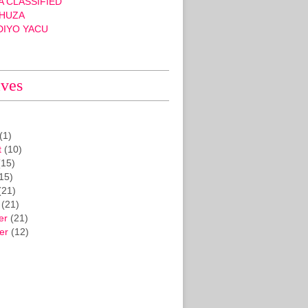
 CLASSIFIED
HUZA
DIYO YACU
ives
(1)
t
(10)
15)
15)
(21)
(21)
er
(21)
er
(12)