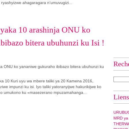
 ryashyizwe ahagaragara n’umuvugizi...
aka 10 arashinja ONU ko
ibazo bitera ubuhunzi ku Isi !
Rech
a 10 Kuri uyu wa mbere taliki ya 20 Kamena 2016,
 impunzi ku isi. Iyo taliki yatoranyijwe hakurikijwe ko
weho umukono ku «masezerano mpuzamahanga...
Liens
URUBU
MRD ya
THERW