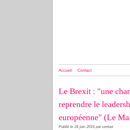
Accueil
Contact
Le Brexit : "une cha
reprendre le leadersh
européenne" (Le Mai
Publié le
24 juin 2016
par veritas