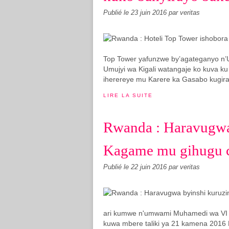
Publié le
23 juin 2016
par veritas
Top Tower yafunzwe by’agateganyo n’U
Umujyi wa Kigali watangaje ko kuva k
iherereye mu Karere ka Gasabo kugira
LIRE LA SUITE
Rwanda : Haravugwa
Kagame mu gihugu c
Publié le
22 juin 2016
par veritas
ari kumwe n'umwami Muhamedi wa VI 
kuwa mbere taliki ya 21 kamena 2016