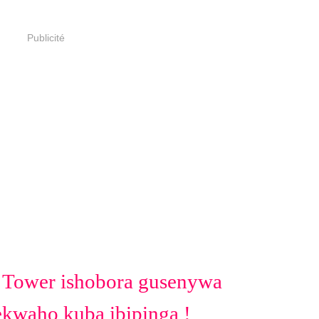
Publicité
p Tower ishobora gusenywa
kwaho kuba ibipinga !