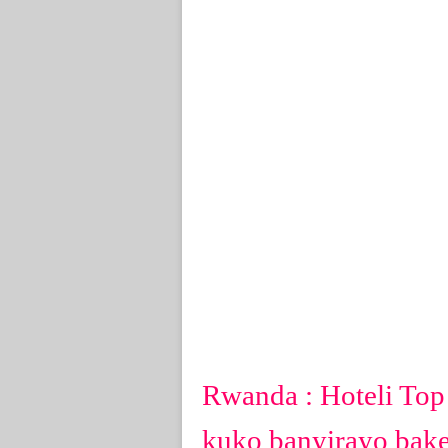
Rwanda : Hoteli To
kuko banyirayo bake