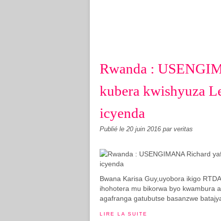
Rwanda : USENGIM
kubera kwishyuza Le
icyenda
Publié le
20 juin 2016
par veritas
Bwana Karisa Guy,uyobora ikigo RTDA
ihohotera mu bikorwa byo kwambura a
agafranga gatubutse basanzwe batajya 
LIRE LA SUITE