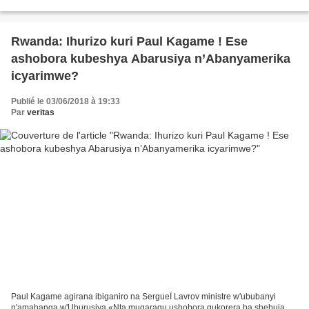
de loi avait été précédemment approuvé...
Rwanda: Ihurizo kuri Paul Kagame ! Ese
ashobora kubeshya Abarusiya n’Abanyamerika
icyarimwe?
Publié le 03/06/2018 à 19:33
Par
veritas
Paul Kagame agirana ibiganiro na SergueÏ Lavrov ministre w'ububanyi
n'amahanga w'Uburusiya «Nta mugaragu ushobora gukorera ba shebuja