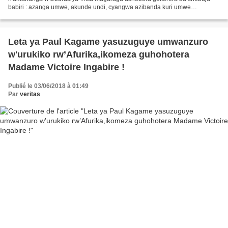
babiri : azanga umwe, akunde undi, cyangwa azibanda kuri umwe
asuzugure undi. Ntimushobora gukorera Imana na Bintu).»...
Leta ya Paul Kagame yasuzuguye umwanzuro
w'urukiko rw’Afurika,ikomeza guhohotera
Madame Victoire Ingabire !
Publié le 03/06/2018 à 01:49
Par
veritas