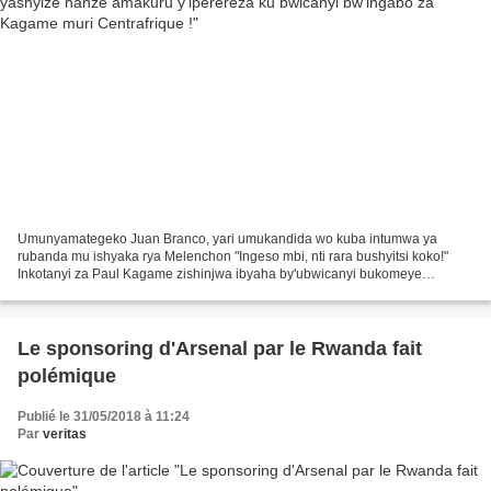
Umunyamategeko Juan Branco, yari umukandida wo kuba intumwa ya
rubanda mu ishyaka rya Melenchon "Ingeso mbi, nti rara bushyitsi koko!"
Inkotanyi za Paul Kagame zishinjwa ibyaha by'ubwicanyi bukomeye
zakoreye mu Rwanda, Zaïre (Congo) n'Uburundi, ariko...
Le sponsoring d'Arsenal par le Rwanda fait
polémique
Publié le 31/05/2018 à 11:24
Par
veritas