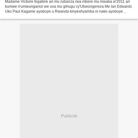
Madame Victoire Ingabire ari mu rubanza rwa mbere mu mwaka w'2011 ari
kumwe n'umwunganizi we uva mu gihugu cy'Ubwongereza Me lan Edwards
Uko Paul Kagame ayoboye u Rwanda kinyeshyamba ni nako ayoboye
umuryango w’ubumwe bw’Afurika ! Imitegekere ya Paul...
Publicité