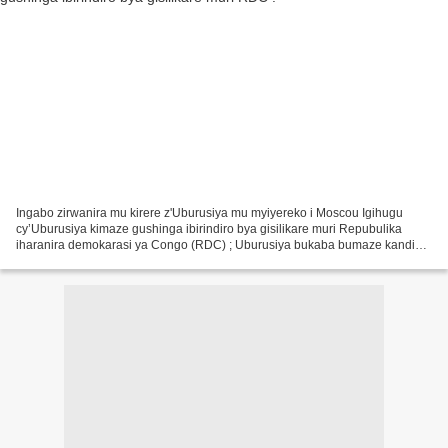
Ingabo zirwanira mu kirere z'Uburusiya mu myiyereko i Moscou Igihugu
cy’Uburusiya kimaze gushinga ibirindiro bya gisilikare muri Repubulika
iharanira demokarasi ya Congo (RDC) ; Uburusiya bukaba bumaze kandi
gushinga ibindi birindiro bya gisilikare mu...