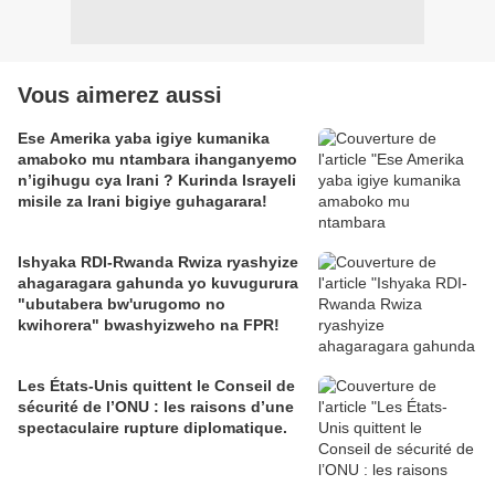
Vous aimerez aussi
Ese Amerika yaba igiye kumanika
amaboko mu ntambara ihanganyemo
n’igihugu cya Irani ? Kurinda Israyeli
misile za Irani bigiye guhagarara!
Ishyaka RDI-Rwanda Rwiza ryashyize
ahagaragara gahunda yo kuvugurura
"ubutabera bw'urugomo no
kwihorera" bwashyizweho na FPR!
Les États-Unis quittent le Conseil de
sécurité de l’ONU : les raisons d’une
spectaculaire rupture diplomatique.