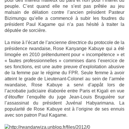
pour des intérêts mafieux du parti et non pour l’intérêt du
peuple. C’est quand elle ne s’est pas prêtée au jeu
malsain de délation contre l’ancien président Pasteur
Bizimungu qu’elle a commencé à subir les foudres du
président Paul Kagame qui n’a pas hésité à traiter la
députée de sorcière.
La mise à l’écart de l’ancienne directrice du protocole de la
présidence rwandaise, Rose Kanyange Kabuye qui a été
limogée en 2010 prétendument pour « incompétence » et
« fautes professionnelles » commises dans l’exercice de
ses fonctions, est une autre preuve d’exploitation abusive
de la femme par le régime du FPR. Seule femme à avoir
atteint le grade de Lieutenant-Colonel au sein de l’armée
rwandaise, Rose Kabuye a servi d’appât lors de
l’acrobatie judiciaire élaborée entre Paris et Kigali en vue
d’étouffer l’enquête du juge Jean-Louis Bruguière sur
l’assassinat du président Juvénal Habyarimana. La
popularité de Rose Kabuye est à l’origine de ses ennuis
avec son patron Paul Kagame.