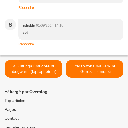
Répondre
S
sdsdds
01/09/2014 14:18
ssd
Répondre
< Gufunga umugore ni
Iterabwoba rya FPR ni
ubugwari ! (leprophete.fr)
"Gereza", umunsi
abaturage baritinyutse bose
bakigemura ko n'ubundi
basa n'abafunze izabigenza
Hébergé par Overblog
ite? >
Top articles
Pages
Contact
Signaler un abus