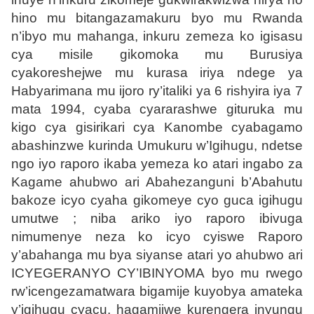
hino mu bitangazamakuru byo mu Rwanda
n’ibyo mu mahanga, inkuru zemeza ko igisasu
cya misile gikomoka mu Burusiya
cyakoreshejwe mu kurasa iriya ndege ya
Habyarimana mu ijoro ry’italiki ya 6 rishyira iya 7
mata 1994, cyaba cyararashwe gituruka mu
kigo cya gisirikari cya Kanombe cyabagamo
abashinzwe kurinda Umukuru w’Igihugu, ndetse
ngo iyo raporo ikaba yemeza ko atari ingabo za
Kagame ahubwo ari Abahezanguni b’Abahutu
bakoze icyo cyaha gikomeye cyo guca igihugu
umutwe ; niba ariko iyo raporo ibivuga
nimumenye neza ko icyo cyiswe
Raporo
y’abahanga mu bya siyanse
atari yo ahubwo ari
ICYEGERANYO CY’IBINYOMA
byo mu rwego
rw’icengezamatwara bigamije kuyobya amateka
y’igihugu cyacu, hagamijwe kurengera inyungu