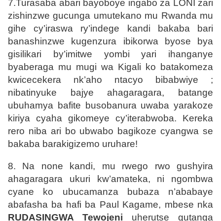
7.Turasaba abari bayoboye ingabo za LONI zari
zishinzwe gucunga umutekano mu Rwanda mu
gihe cy’iraswa ry’indege kandi bakaba bari
banashinzwe kugenzura ibikorwa byose bya
gisilikari by’imitwe yombi yari ihanganye
byaberaga mu mugi wa Kigali ko batakomeza
kwicecekera nk’aho ntacyo bibabwiye ;
nibatinyuke bajye ahagaragara, batange
ubuhamya bafite busobanura uwaba yarakoze
kiriya cyaha gikomeye cy’iterabwoba. Kereka
rero niba ari bo ubwabo bagikoze cyangwa se
bakaba barakigizemo uruhare!
8. Na none kandi, mu rwego rwo gushyira
ahagaragara ukuri kw’amateka, ni ngombwa
cyane ko ubucamanza bubaza n’ababaye
abafasha ba hafi ba Paul Kagame, mbese nka
RUDASINGWA Tewojeni
uherutse gutanga