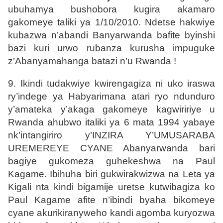
ubuhamya bushobora kugira akamaro
gakomeye taliki ya 1/10/2010. Ndetse hakwiye
kubazwa n’abandi Banyarwanda bafite byinshi
bazi kuri urwo rubanza kurusha impuguke
z’Abanyamahanga batazi n’u Rwanda !
9. Ikindi tudakwiye kwirengagiza ni uko iraswa
ry’indege ya Habyarimana atari ryo ndunduro
y’amateka y’akaga gakomeye kagwiririye u
Rwanda ahubwo italiki ya 6 mata 1994 yabaye
nk’intangiriro y’INZIRA Y’UMUSARABA
UREMEREYE CYANE Abanyarwanda bari
bagiye gukomeza guhekeshwa na Paul
Kagame. Ibihuha biri gukwirakwizwa na Leta ya
Kigali nta kindi bigamije uretse kutwibagiza ko
Paul Kagame afite n’ibindi byaha bikomeye
cyane akurikiranyweho kandi agomba kuryozwa