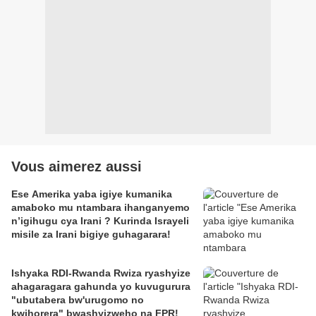
Vous aimerez aussi
Ese Amerika yaba igiye kumanika
amaboko mu ntambara ihanganyemo
n’igihugu cya Irani ? Kurinda Israyeli
misile za Irani bigiye guhagarara!
Ishyaka RDI-Rwanda Rwiza ryashyize
ahagaragara gahunda yo kuvugurura
"ubutabera bw'urugomo no
kwihorera" bwashyizweho na FPR!