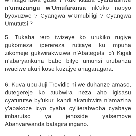
n'umuzungu w'Umufaransa
nk'uko nabyo
byavuzwe ? Cyangwa w'Umubiligi ? Cyangwa
Umututsi ?
5. Tukaba rero twizeye ko urukiko rugiye
gukomeza iperereza rutitaye ku mpuha
zikomeje gukwirakwizwa n’Abategetsi b’i Kigali
n’abaryankuna babo bityo umunsi urubanza
rwaciwe ukuri kose kuzajye ahagaragara.
6. Kuva ubu Juji Trevidic ni we duhanze amaso,
dutegereje ko atubwira neza aho igisasu
cyaturutse by’ukuri kandi akatubwira n’amazina
y’abakoze icyo cyaha cy’iterabwoba cyabaye
imbarutso ya jenoside yatsembye
Abanyarwanda batagira ingano.