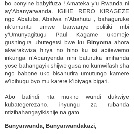
bo bonyine babyifuza ! Amateka y’u Rwanda ni
ay’Abanyarwanda. IGIHE RERO KIRAGEZE
ngo Abatutsi, Abatwa n’Abahutu , bahaguruke
nk’umuntu umwe barwanye politiki mbi
y’Umunyagitugu Paul Kagame ukomeje
gushingira ubutegetsi bwe ku
Binyoma
ahora
akwirakwiza hirya no hino ku isi abitewemo
inkunga n’Abanyenda nini baturuka imihanda
yose bahangayikishijwe gusa no kumwifashisha
ngo babone uko bisahurira umutungo kamere
w’ibihugu byo mu karere k’ibiyaga bigari.
Abo batindi nta mukiro wundi dukwiye
kubategerezaho, inyungu za rubanda
ntizibahangayikishije na gato.
Banyarwanda, Banyarwandakazi,