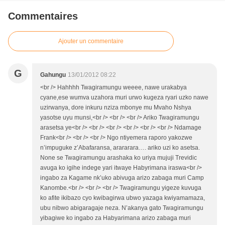
Commentaires
Ajouter un commentaire
G
Gahungu
13/01/2012 08:22
<br /> Hahhhh Twagiramungu weeee, nawe urakabya
cyane,ese wumva uzahora muri urwo kugeza ryari uzko nawe
uzirwanya, dore inkuru nziza mbonye mu Mvaho Nshya
yasotse uyu munsi,<br /> <br /> <br /> Ariko Twagiramungu
arasetsa ye<br /> <br /> <br /> <br /> <br /> <br /> Ndamage
Frank<br /> <br /> <br /> Ngo ntiyemera raporo yakozwe
n’impuguke z’Abafaransa, arararara…. ariko uzi ko asetsa.
None se Twagiramungu arashaka ko uriya mujuji Trevidic
avuga ko igihe indege yari itwaye Habyrimana iraswa<br />
ingabo za Kagame nk’uko abivuga arizo zabaga muri Camp
Kanombe.<br /> <br /> <br /> Twagiramungu yigeze kuvuga
ko afite ikibazo cyo kwibagirwa ubwo yazaga kwiyamamaza,
ubu nibwo abigaragaje neza. N’akanya gato Twagiramungu
yibagiwe ko ingabo za Habyarimana arizo zabaga muri