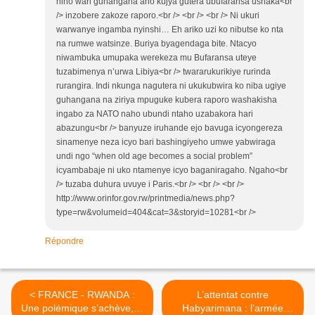
niho wari guhangana aho kujya gutera ubufaransa ushaka<br
/> inzobere zakoze raporo.<br /> <br /> <br /> Ni ukuri
warwanye ingamba nyinshi… Eh ariko uzi ko nibutse ko nta
na rumwe watsinze. Buriya byagendaga bite. Ntacyo
niwambuka umupaka werekeza mu Bufaransa uteye
tuzabimenya n’urwa Libiya<br /> twararukurikiye rurinda
rurangira. Indi nkunga nagutera ni ukukubwira ko niba ugiye
guhangana na ziriya mpuguke kubera raporo washakisha
ingabo za NATO naho ubundi ntaho uzabakora hari
abazungu<br /> banyuze iruhande ejo bavuga icyongereza
sinamenye neza icyo bari bashingiyeho umwe yabwiraga
undi ngo “when old age becomes a social problem”
icyambabaje ni uko ntamenye icyo baganiragaho. Ngaho<br
/> tuzaba duhura uvuye i Paris.<br /> <br /> <br />
http://www.orinfor.gov.rw/printmedia/news.php?
type=rw&volumeid=404&cat=3&storyid=10281<br />
Répondre
< FRANCE - RWANDA :
L’attentat contre
Une polémique s’achève, la
Habyarimana : l’armée