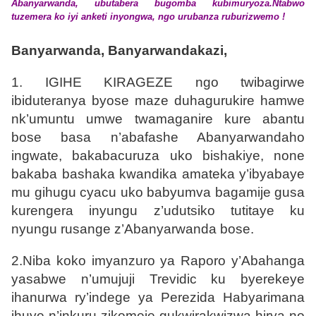
Abanyarwanda, ubutabera bugomba kubimuryoza.Ntabwo
tuzemera ko iyi anketi inyongwa, ngo urubanza ruburizwemo !
Banyarwanda, Banyarwandakazi,
1. IGIHE KIRAGEZE
ngo twibagirwe
ibiduteranya byose maze duhagurukire hamwe
nk’umuntu umwe twamaganire kure abantu
bose basa n’abafashe Abanyarwandaho
ingwate, bakabacuruza uko bishakiye, none
bakaba bashaka kwandika amateka y’ibyabaye
mu gihugu cyacu uko babyumva bagamije gusa
kurengera inyungu z’udutsiko tutitaye ku
nyungu rusange z’Abanyarwanda bose.
2.
Niba koko
imyanzuro ya Raporo y’Abahanga
yasabwe n’umujuji Trevidic ku byerekeye
ihanurwa ry’indege ya Perezida Habyarimana
ihuye n’inkuru zikomeje gukwirakwizwa hirya no