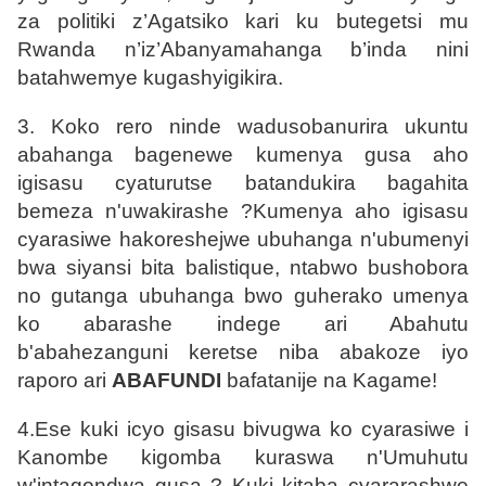
za politiki z’Agatsiko kari ku butegetsi mu
Rwanda n’iz’Abanyamahanga b’inda nini
batahwemye kugashyigikira.
3. Koko rero ninde wadusobanurira ukuntu
abahanga bagenewe kumenya gusa aho
igisasu cyaturutse batandukira bagahita
bemeza n'uwakirashe ?Kumenya aho igisasu
cyarasiwe hakoreshejwe ubuhanga n'ubumenyi
bwa siyansi bita balistique, ntabwo bushobora
no gutanga ubuhanga bwo guherako umenya
ko abarashe indege ari Abahutu
b'abahezanguni keretse niba abakoze iyo
raporo ari
ABAFUNDI
bafatanije na Kagame!
4.Ese kuki icyo gisasu bivugwa ko cyarasiwe i
Kanombe kigomba kuraswa n'Umuhutu
w'intagondwa gusa ? Kuki kitaba cyararashwe