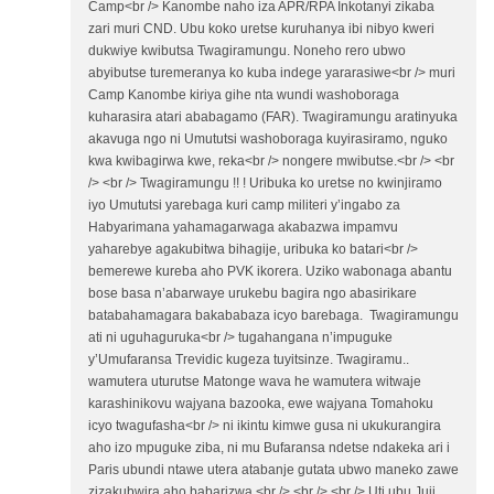
Camp<br /> Kanombe naho iza APR/RPA Inkotanyi zikaba
zari muri CND. Ubu koko uretse kuruhanya ibi nibyo kweri
dukwiye kwibutsa Twagiramungu. Noneho rero ubwo
abyibutse turemeranya ko kuba indege yararasiwe<br /> muri
Camp Kanombe kiriya gihe nta wundi washoboraga
kuharasira atari ababagamo (FAR). Twagiramungu aratinyuka
akavuga ngo ni Umututsi washoboraga kuyirasiramo, nguko
kwa kwibagirwa kwe, reka<br /> nongere mwibutse.<br /> <br
/> <br /> Twagiramungu !! ! Uribuka ko uretse no kwinjiramo
iyo Umututsi yarebaga kuri camp militeri y’ingabo za
Habyarimana yahamagarwaga akabazwa impamvu
yaharebye agakubitwa bihagije, uribuka ko batari<br />
bemerewe kureba aho PVK ikorera. Uziko wabonaga abantu
bose basa n’abarwaye urukebu bagira ngo abasirikare
batabahamagara bakababaza icyo barebaga. Twagiramungu
ati ni uguhaguruka<br /> tugahangana n’impuguke
y’Umufaransa Trevidic kugeza tuyitsinze. Twagiramu..
wamutera uturutse Matonge wava he wamutera witwaje
karashinikovu wajyana bazooka, ewe wajyana Tomahoku
icyo twagufasha<br /> ni ikintu kimwe gusa ni ukukurangira
aho izo mpuguke ziba, ni mu Bufaransa ndetse ndakeka ari i
Paris ubundi ntawe utera atabanje gutata ubwo maneko zawe
zizakubwira aho babarizwa.<br /> <br /> <br /> Uti ubu Juji