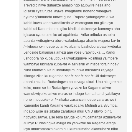
Trevedic niwe duhanze amaso ngo atubwire neza aho
igisasu cyaturutse, ayiwe Twagiramu noneho wibagiwe
nyuma y’umunota umwe gusa. Raporo yatangajwe kuwa
kabiri kuwa kane wandika<br /> wamagana mu gika cya
kabiri uti Kanombe mu gika kindi uti dukeneye kumenya aho
igisasu cyaturutse ko ari agahinda. Ariko uribuka usabira
abantu kwibagirwa ubwo wakubukaga ahantu wagera ku<br
/> kibuga cy’indege uti ariko abantu bashobora bate kwibuka
Jenoside bakamara amezi ane yose urabyibuka…. Kandi
ushobora no kuba utibuka uwakuguriye ikositimu ya mbere
wambaye ukimara kuba<br /> Minisitiri w’Intebe fora ninde?
Niba utamwibuka ni Inkotanyi muri wa musanzu zajyaga
zitanga zikiri ku rugamba.<br /> <br /> <br /> Uti dukeneye
abantu nka ba Rudasingwa bo kuvuga ukuri. Ubu nkugire nte
koko, none se ko Rudasigwa yavuze ko Kagame ariwe
wamubwiye ko ariwe warashe indege ko nta handi yabikuye
none impuguke<br /> zikaba zasanze indege yararasiwe i
Kanombe kandi Kagame yarabaga ku Mulindi wa Byumba,
ingabo wise ize zikaba zarabaga muri CND ubwo ibintu
ntibyabusanye. Ese reka tuvuge ko umucamanza azumva<br
/> ibyo Rudasingwa avuga ko yabwiwe na Kagame erega
icyo umucamanza akora ni ukumutumaho akamubaza niba