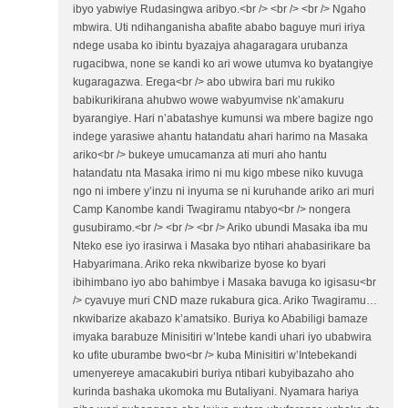
ibyo yabwiye Rudasingwa aribyo.<br /> <br /> <br /> Ngaho
mbwira. Uti ndihanganisha abafite ababo baguye muri iriya
ndege usaba ko ibintu byazajya ahagaragara urubanza
rugacibwa, none se kandi ko ari wowe utumva ko byatangiye
kugaragazwa. Erega<br /> abo ubwira bari mu rukiko
babikurikirana ahubwo wowe wabyumvise nk’amakuru
byarangiye. Hari n’abatashye kumunsi wa mbere bagize ngo
indege yarasiwe ahantu hatandatu ahari harimo na Masaka
ariko<br /> bukeye umucamanza ati muri aho hantu
hatandatu nta Masaka irimo ni mu kigo mbese niko kuvuga
ngo ni imbere y’inzu ni inyuma se ni kuruhande ariko ari muri
Camp Kanombe kandi Twagiramu ntabyo<br /> nongera
gusubiramo.<br /> <br /> <br /> Ariko ubundi Masaka iba mu
Nteko ese iyo irasirwa i Masaka byo ntihari ahabasirikare ba
Habyarimana. Ariko reka nkwibarize byose ko byari
ibihimbano iyo abo bahimbye i Masaka bavuga ko igisasu<br
/> cyavuye muri CND maze rukabura gica. Ariko Twagiramu…
nkwibarize akabazo k’amatsiko. Buriya ko Ababiligi bamaze
imyaka barabuze Minisitiri w’Intebe kandi uhari iyo ubabwira
ko ufite uburambe bwo<br /> kuba Minisitiri w’Intebekandi
umenyereye amacakubiri buriya ntibari kubyibazaho aho
kurinda bashaka ukomoka mu Butaliyani. Nyamara hariya