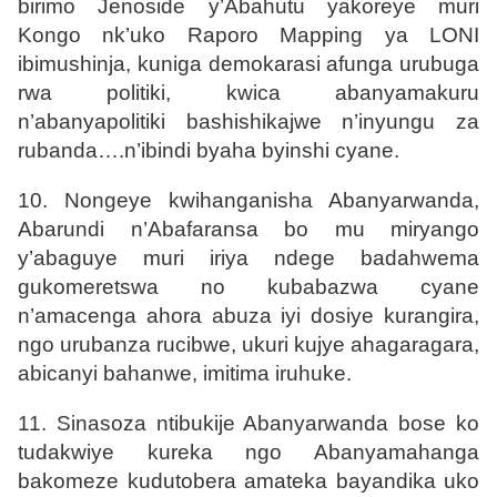
birimo Jenoside y’Abahutu yakoreye muri
Kongo nk’uko Raporo Mapping ya LONI
ibimushinja, kuniga demokarasi afunga urubuga
rwa politiki, kwica abanyamakuru
n’abanyapolitiki bashishikajwe n’inyungu za
rubanda….n’ibindi byaha byinshi cyane.
10. Nongeye kwihanganisha Abanyarwanda,
Abarundi n’Abafaransa bo mu miryango
y’abaguye muri iriya ndege badahwema
gukomeretswa no kubabazwa cyane
n’amacenga ahora abuza iyi dosiye kurangira,
ngo urubanza rucibwe, ukuri kujye ahagaragara,
abicanyi bahanwe, imitima iruhuke.
11
. Sinasoza ntibukije Abanyarwanda bose ko
tudakwiye kureka ngo Abanyamahanga
bakomeze kudutobera amateka bayandika uko