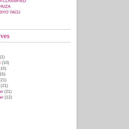
 CLASSIFIED
HUZA
DIYO YACU
ives
(1)
t
(10)
15)
15)
(21)
(21)
er
(21)
er
(12)