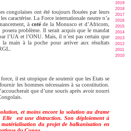
2019
2018
ques congolaises ont été toujours flouées par leurs
2017
 les caractérise. La Force internationale neutre n’a
2016
inancement, à
coté
de la Monusco et d’Africom,
2015
, posera problème. Il serait acquis que le mandat
2014
 par l’UA et l’ONU. Mais, il n’est pas certain que
2013
t la main à la poche pour arriver aux résultats
2012
IRGL.
2011
2010
force, il est utopique de soutenir que les Etats se
fournir les hommes nécessaires à sa constitution.
’accoucherait que d’une souris après avoir nourri
Congolais.
solution, et moins encore la solution au drame
. Elle est une distraction. Son déploiement à
la matérialisation du projet de balkanisation en
ratique du Congo.