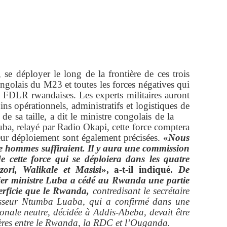
, se déployer le long de la frontière de ces trois
ongolais du M23 et toutes les forces négatives qui
s FDLR rwandaises. Les experts militaires auront
ins opérationnels, administratifs et logistiques de
t de sa taille, a dit le ministre congolais de la
ba, relayé par Radio Okapi, cette force comptera
r déploiement sont également précisées.
«
Nous
e hommes suffiraient. Il y aura une commission
e cette force qui se déploiera dans les quatre
ori, Walikale et Masisi
», a-t-il indiqué.
De
mier ministre Luba a cédé au Rwanda une partie
rficie que le Rwanda,
contredisant le secrétaire
fesseur Ntumba Luaba, qui a confirmé dans une
ionale neutre, décidée à Addis-Abeba, devait être
ères entre le Rwanda, la RDC et l’Ouganda.