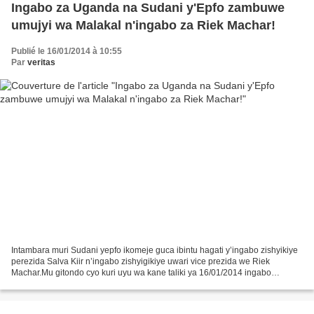
Ingabo za Uganda na Sudani y'Epfo zambuwe
umujyi wa Malakal n'ingabo za Riek Machar!
Publié le 16/01/2014 à 10:55
Par
veritas
Intambara muri Sudani yepfo ikomeje guca ibintu hagati y’ingabo zishyikiye
perezida Salva Kiir n’ingabo zishyigikiye uwari vice prezida we Riek
Machar.Mu gitondo cyo kuri uyu wa kane taliki ya 16/01/2014 ingabo
zishyigikiye Riek Machar ziremeza ko zigaruriye...