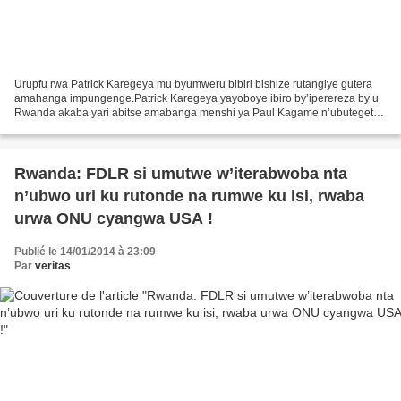
Urupfu rwa Patrick Karegeya mu byumweru bibiri bishize rutangiye gutera
amahanga impungenge.Patrick Karegeya yayoboye ibiro by’iperereza by’u
Rwanda akaba yari abitse amabanga menshi ya Paul Kagame n’ubutegetsi
bwe harimo n’ihanurwa ry’indege yari itwaye...
Rwanda: FDLR si umutwe w’iterabwoba nta
n’ubwo uri ku rutonde na rumwe ku isi, rwaba
urwa ONU cyangwa USA !
Publié le 14/01/2014 à 23:09
Par
veritas