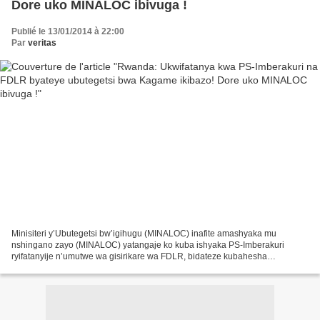
Dore uko MINALOC ibivuga !
Publié le 13/01/2014 à 22:00
Par
veritas
Minisiteri y’Ubutegetsi bw’igihugu (MINALOC) inafite amashyaka mu
nshingano zayo (MINALOC) yatangaje ko kuba ishyaka PS-Imberakuri
ryifatanyije n’umutwe wa gisirikare wa FDLR, bidateze kubahesha
uburenganzira bwo kwitwa ishyaka rikorera mu Rwanda. Kuri...