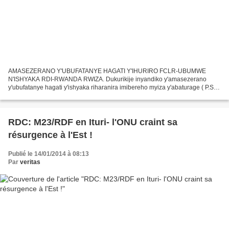
AMASEZERANO Y'UBUFATANYE HAGATI Y'IHURIRO FCLR-UBUMWE
N'ISHYAKA RDI-RWANDA RWIZA. Dukurikije inyandiko y'amasezerano
y'ubufatanye hagati y'ishyaka riharanira imibereho myiza y'abaturage ( P.S
Imberakuri ) n'Urugaga Ruharanira Demokarasi no kubohoza u...
RDC: M23/RDF en Ituri- l'ONU craint sa
résurgence à l'Est !
Publié le 14/01/2014 à 08:13
Par
veritas