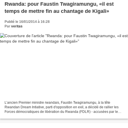
Rwanda: pour Faustin Twagiramungu, «il est
temps de mettre fin au chantage de Kigali»
Publié le 16/01/2014 à 16:28
Par
veritas
L’ancien Premier ministre rwandais, Faustin Twagiramungu, à la tête
Rwandan Dream Intiative, parti d'opposition en exil, a décidé de rallier les
Forces démocratiques de libération du Rwanda (FDLR) - accusées par le
gouvernement rwandais d’héberger des...