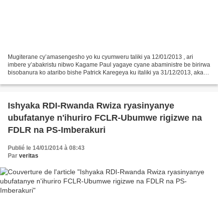
Mugiterane cy’amasengesho yo ku cyumweru taliki ya 12/01/2013 , ari
imbere y’abakristu nibwo Kagame Paul yagaye cyane abaministre be birirwa
bisobanura ko ataribo bishe Patrick Karegeya ku italiki ya 31/12/2013, akaba
atumva impamvu bafite ipfunwe ryo...
Ishyaka RDI-Rwanda Rwiza ryasinyanye
ubufatanye n'ihuriro FCLR-Ubumwe rigizwe na
FDLR na PS-Imberakuri
Publié le 14/01/2014 à 08:43
Par
veritas