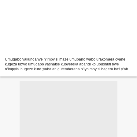
Umugabo yakundanye n’impyisi maze umubano wabo urakomera cyane
kugeza ubwo umugabo yashatse kubyereka abandi ko ubushuti bwe
n’impyisi bugeze kure ;yaba ari gutemberana n’iyo mpyisi bagera hafi y’aho
abantu bateraniye,umugabo agaheka impyisi mu mugongo...