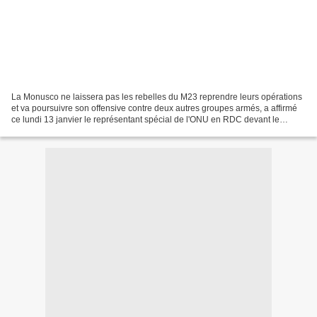
La Monusco ne laissera pas les rebelles du M23 reprendre leurs opérations
et va poursuivre son offensive contre deux autres groupes armés, a affirmé
ce lundi 13 janvier le représentant spécial de l'ONU en RDC devant le
Conseil de sécurité. Selon le dernier...