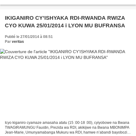
n’umuganga wamuvuraga witwa MAURICE. Byose byatangiye...
IKIGANIRO CY’ISHYAKA RDI-RWANDA RWIZA
CYO KUWA 25/01/2014 i LYON MU BUFRANSA
Publié le 27/01/2014 à 08:51
Par
veritas
Icyo kiganiro cyamaze amasaha atatu (15 :00-18 :00), cyiyobowe na Bwana
TWAGIRAMUNGU Faustin, Prezida wa RDI, akikijwe na Bwana MBONIMPA
Jean-Marie, Umunyamabanga Mukuru wa RDI, hamwe n’abandi bayobozi