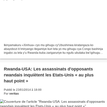
Ikinyamakuru «Xinhua» cyo mu gihugu cy’Ubushinwa kiratangaza ko
abayobozi b’imiryango itegamiye kuri leta yo mu gihugu cya Congo bashinja
ingabo za leta y’u Rwanda kuba zarigaruriye ku ngufu ubutaka bw’igihugu
cya Repubulika Iharanira Demokarasi ya Congo,...
Rwanda-USA: Les assassinats d'opposants
rwandais inquiètent les Etats-Unis « au plus
haut point »
Publié le 23/01/2014 à 18:00
Par
veritas