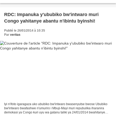
barimo Abakomiseri batatu b’Ishyaka. Mu gutangiza...
RDC: Impanuka y'ububiko bw'intwaro muri
Congo yahitanye abantu n'ibintu byinshi!
Publié le 26/01/2014 à 10:35
Par
veritas
Iyi n'ifoto igaragaza uko ububiko bw'intwaro bwasenyutse bwose Ububiko
bw'intwaro bwafashwe n'umuriro i Mbuji-Mayi muri repubulika iharanira
demokasi ya Congo kuri uyu wa gatanu taliki ya 24/01/2014 bwahitanye