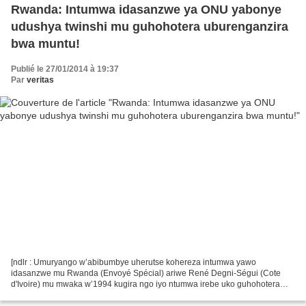
Rwanda: Intumwa idasanzwe ya ONU yabonye
udushya twinshi mu guhohotera uburenganzira
bwa muntu!
Publié le 27/01/2014 à 19:37
Par
veritas
[ndlr : Umuryango w’abibumbye uherutse kohereza intumwa yawo
idasanzwe mu Rwanda (Envoyé Spécial) ariwe René Degni-Ségui (Cote
d'Ivoire) mu mwaka w’1994 kugira ngo iyo ntumwa irebe uko guhohotera
uburenganzira bw’ikiremwa-muntu bwari bwifashe nyuma y’ubwicanyi...