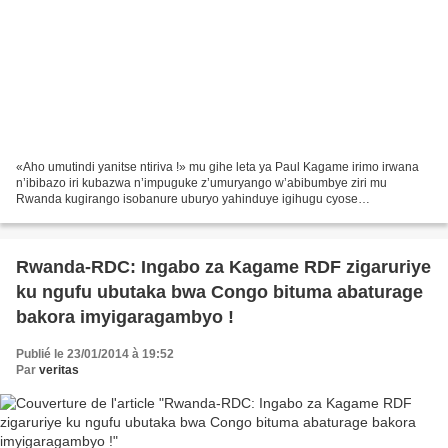
«Aho umutindi yanitse ntiriva !» mu gihe leta ya Paul Kagame irimo irwana
n’ibibazo iri kubazwa n’impuguke z’umuryango w’abibumbye ziri mu
Rwanda kugirango isobanure uburyo yahinduye igihugu cyose
gereza,abanyarwanda ikabima uburenganzira bwo kuvuga,...
Rwanda-RDC: Ingabo za Kagame RDF zigaruriye
ku ngufu ubutaka bwa Congo bituma abaturage
bakora imyigaragambyo !
Publié le 23/01/2014 à 19:52
Par
veritas