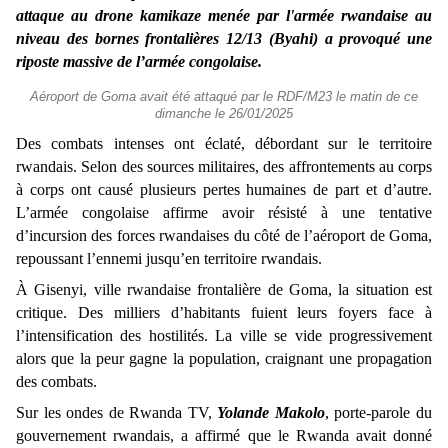
attaque au drone kamikaze menée par l'armée rwandaise au
niveau des bornes frontalières 12/13 (Byahi) a provoqué une
riposte massive de l’armée congolaise.
Aéroport de Goma avait été attaqué par le RDF/M23 le matin de ce
dimanche le 26/01/2025
Des combats intenses ont éclaté, débordant sur le territoire
rwandais. Selon des sources militaires, des affrontements au corps
à corps ont causé plusieurs pertes humaines de part et d’autre.
L’armée congolaise affirme avoir résisté à une tentative
d’incursion des forces rwandaises du côté de l’aéroport de Goma,
repoussant l’ennemi jusqu’en territoire rwandais.
À Gisenyi, ville rwandaise frontalière de Goma, la situation est
critique. Des milliers d’habitants fuient leurs foyers face à
l’intensification des hostilités. La ville se vide progressivement
alors que la peur gagne la population, craignant une propagation
des combats.
Sur les ondes de Rwanda TV,
Yolande Makolo
, porte-parole du
gouvernement rwandais, a affirmé que le Rwanda avait donné