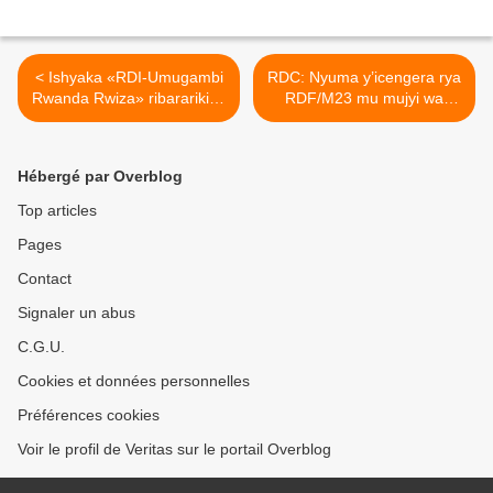
< Ishyaka «RDI-Umugambi
RDC: Nyuma y’icengera rya
Rwanda Rwiza» ribararikiye
RDF/M23 mu mujyi wa
ikiganiro mbwirwaruhame
Goma, Kenya yatumije
n'abanyamakuru ku munsi
inama ya EAC. >
wa Demokarasi
Hébergé par Overblog
Top articles
Pages
Contact
Signaler un abus
C.G.U.
Cookies et données personnelles
Préférences cookies
Voir le profil de Veritas sur le portail Overblog