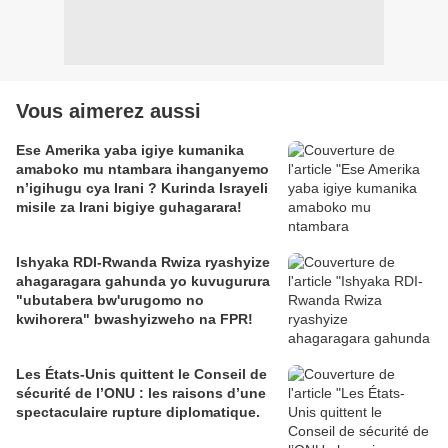
Vous aimerez aussi
Ese Amerika yaba igiye kumanika
amaboko mu ntambara ihanganyemo
n’igihugu cya Irani ? Kurinda Israyeli
misile za Irani bigiye guhagarara!
Ishyaka RDI-Rwanda Rwiza ryashyize
ahagaragara gahunda yo kuvugurura
"ubutabera bw'urugomo no
kwihorera" bwashyizweho na FPR!
Les États-Unis quittent le Conseil de
sécurité de l’ONU : les raisons d’une
spectaculaire rupture diplomatique.