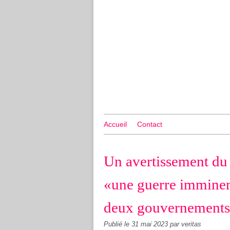
Accueil
Contact
Un avertissement du 
«une guerre imminen
deux gouvernements 
Publié le
31 mai 2023
par veritas