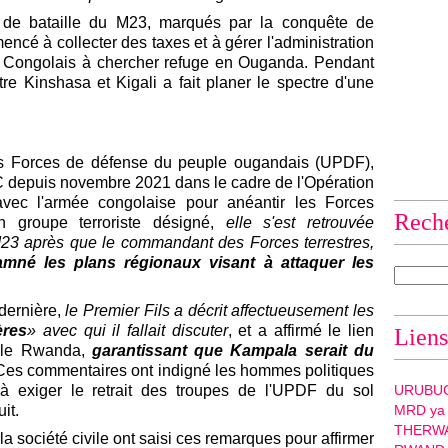
 de bataille du M23, marqués par la conquête de
mencé à collecter des taxes et à gérer l'administration
de Congolais à chercher refuge en Ouganda. Pendant
tre Kinshasa et Kigali a fait planer le spectre d'une
es Forces de défense du peuple ougandais (UPDF),
DC depuis novembre 2021 dans le cadre de l'Opération
avec l'armée congolaise pour anéantir les Forces
Rech
n groupe terroriste désigné,
elle s'est retrouvée
23 après que le commandant des Forces terrestres,
mné les plans régionaux visant à attaquer les
dernière,
le Premier Fils a décrit affectueusement les
ères
» avec qui il fallait discuter
, et a affirmé le lien
Liens
t le Rwanda,
garantissant que Kampala serait du
 Ces commentaires ont indigné les hommes politiques
 à exiger le retrait des troupes de l'UPDF du sol
URUBU
it.
MRD ya
THERW
la société civile ont saisi ces remarques pour affirmer