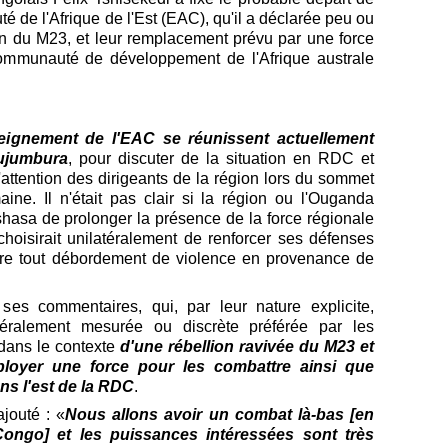
é de l'Afrique de l'Est (EAC), qu'il a déclarée peu ou
ion du M23, et leur remplacement prévu par une force
ommunauté de développement de l'Afrique australe
seignement de l'EAC se réunissent actuellement
Bujumbura
, pour discuter de la situation en RDC et
attention des dirigeants de la région lors du sommet
maine.
Il n'était pas clair si la région ou l'Ouganda
hasa de prolonger la présence de la force régionale
choisirait unilatéralement de renforcer ses défenses
ntre tout débordement de violence en provenance de
es commentaires, qui, par leur nature explicite,
néralement mesurée ou discrète préférée par les
dans le contexte
d'une rébellion ravivée du M23 et
oyer une force pour les combattre ainsi que
ns l'est de la RDC
.
jouté : «
Nous allons avoir un combat là-bas [en
ongo] et les puissances intéressées sont très