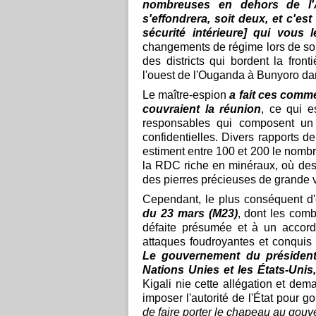
nombreuses en dehors de l'A
s'effondrera, soit deux, et c'est
sécurité intérieure] qui vous 
changements de régime lors de son
des districts qui bordent la fro
l'ouest de l'Ouganda à Bunyoro dan
Le maître-espion
a fait ces comme
couvraient la réunion
, ce qui e
responsables qui composent un 
confidentielles. Divers rapports d
estiment entre 100 et 200 le nombre
la RDC riche en minéraux, où des
des pierres précieuses de grande v
Cependant, le plus conséquent d
du 23 mars (M23)
, dont les comb
défaite présumée et à un accord
attaques foudroyantes et conquis 
Le gouvernement du président
Nations Unies et les États-Uni
Kigali nie cette allégation et dem
imposer l'autorité de l'État pour g
de faire porter le chapeau au go