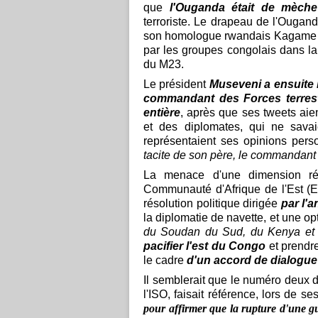
que
l'Ouganda était de mèch
terroriste. Le drapeau de l'Ougand
son homologue rwandais Kagame on
par les groupes congolais dans la
du M23.
Le président
Museveni a ensuite
commandant des Forces terres
entière
, après que ses tweets ai
et des diplomates, qui ne savaie
représentaient ses opinions perso
tacite de son père, le commandant
La menace d'une dimension régi
Communauté d'Afrique de l'Est (E
résolution politique dirigée
par l'
la diplomatie de navette, et une op
du Soudan du Sud, du Kenya et 
pacifier l'est du Congo
et prendr
le cadre
d'un accord de dialogue 
Il semblerait que le numéro deux 
l'ISO, faisait référence, lors de 
pour affirmer que la rupture d'une 