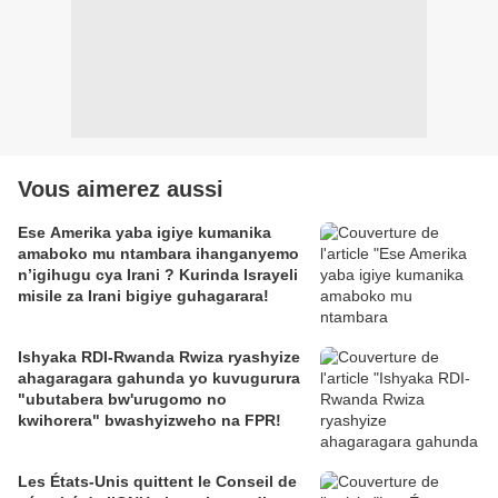
Vous aimerez aussi
Ese Amerika yaba igiye kumanika
amaboko mu ntambara ihanganyemo
n’igihugu cya Irani ? Kurinda Israyeli
misile za Irani bigiye guhagarara!
Ishyaka RDI-Rwanda Rwiza ryashyize
ahagaragara gahunda yo kuvugurura
"ubutabera bw'urugomo no
kwihorera" bwashyizweho na FPR!
Les États-Unis quittent le Conseil de