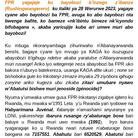
FPR yagejeje ku bayobozi b’inzego z’ibanze
(Rushingwangerero)
ku italiki ya 28 Werurwe 2023, yagaye
cyane abo bayobozi ba FPR, avuga ko abo bayobozi nta
bwenge bafite, ko bameze «nk’ibintu bimeze nk’icyondo
bifobagana », akaba yaricujije kuba ari umwe muri abo
bayobozi!
Ku mbuga nkoranyambaga zihurirwaho n’Abanayarwanda
benshi, bagaye cyane iyo mvugo ya KAGA ko
isuzuguza
abayobozi b’igihugu ndetse akaba yaratutse n’Abanyarwanda
muri rusange
! Ariko iyo witegereje neza abayobozi ba FPR uko
bakora n’uburyo batekereza, usanga KAGA afite ukuri ;
none se
bishoboka gute ko Inkotanyi zimaze imyaka 29 ziyobora igihugu
zonyine ariko kugeza ubu zikaba
zitazi umubare nyawo
w’Abatutsi bishwe muri jenoside (génocide)?
Nyuma y’umwaka umwe gusa FPR-Inkotanyi zigabye igitero ku
Rwanda, mu mwaka w’1991 Leta y’u Rwanda yari iyobowe na
Habyarimana Juvénal
, ifatanyije n’amashami anyuranye ya
LONI, yakoresheje
ibarura rusange ry’abaturage bose
bari
batuye u Rwanda muri uwo mwaka
(1991
). Iryo barura
ryagaragaje ko u Rwanda rwari rutuwe n’
abaturage bose
bangana na
7157551
.
Abahutu
bari
6520529
,
Abatutsi
bari