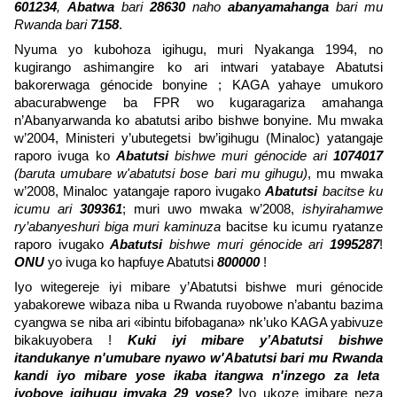
601234
,
Abatwa
bari
28630
naho
abanyamahanga
bari mu
Rwanda bari
7158
.
Nyuma yo kubohoza igihugu, muri Nyakanga 1994, no
kugirango ashimangire ko ari intwari yatabaye Abatutsi
bakorerwaga génocide bonyine ; KAGA yahaye umukoro
abacurabwenge ba FPR wo kugaragariza amahanga
n’Abanyarwanda ko abatutsi aribo bishwe bonyine. Mu mwaka
w’2004, Ministeri y’ubutegetsi bw’igihugu (Minaloc) yatangaje
raporo ivuga ko
Abatutsi
bishwe muri génocide ari
1074017
(baruta umubare w'abatutsi bose bari mu gihugu)
, mu mwaka
w’2008, Minaloc yatangaje raporo ivugako
Abatutsi
bacitse ku
icumu ari
309361
; muri uwo mwaka w’2008,
ishyirahamwe
ry’abanyeshuri biga muri kaminuza
bacitse ku icumu ryatanze
raporo ivugako
Abatutsi
bishwe muri génocide ari
1995287
!
ONU
yo ivuga ko hapfuye Abatutsi
800000
!
Iyo witegereje iyi mibare y’Abatutsi bishwe muri génocide
yabakorewe wibaza niba u Rwanda ruyobowe n’abantu bazima
cyangwa se niba ari «ibintu bifobagana» nk’uko KAGA yabivuze
bikakuyobera !
Kuki iyi mibare y’Abatutsi bishwe
itandukanye n'umubare nyawo w'Abatutsi bari mu Rwanda
kandi iyo mibare yose ikaba itangwa n'inzego za leta
iyoboye igihugu imyaka 29 yose?
Iyo ukoze imibare neza