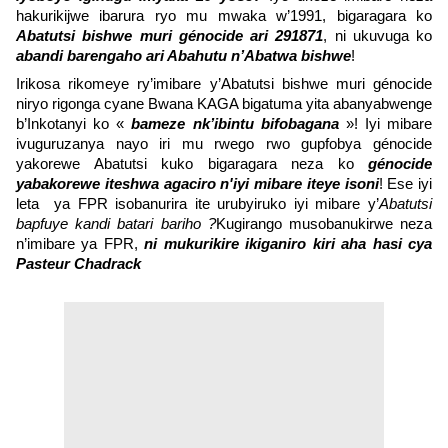
hakurikijwe ibarura ryo mu mwaka w’1991, bigaragara ko
Abatutsi bishwe muri génocide ari 291871
, ni ukuvuga ko
abandi barengaho ari Abahutu n’Abatwa bishwe
!
Irikosa rikomeye ry’imibare y’Abatutsi bishwe muri génocide
niryo rigonga cyane Bwana KAGA bigatuma yita abanyabwenge
b’Inkotanyi ko «
bameze nk’ibintu bifobagana
»! Iyi mibare
ivuguruzanya nayo iri mu rwego rwo gupfobya génocide
yakorewe Abatutsi kuko bigaragara neza ko
génocide
yabakorewe iteshwa agaciro n'iyi mibare iteye isoni
! Ese iyi
leta ya FPR isobanurira ite urubyiruko iyi mibare y’
Abatutsi
bapfuye kandi batari bariho ?
Kugirango musobanukirwe neza
n’imibare ya FPR,
ni mukurikire ikiganiro kiri aha hasi cya
Pasteur Chadrack