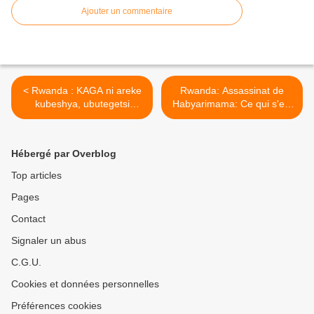
Ajouter un commentaire
< Rwanda : KAGA ni areke
Rwanda: Assassinat de
kubeshya, ubutegetsi
Habyarimama: Ce qui s'est
yafashe ku ngufu
réellement passé quelques
ntazabuvaho ahubwo
jours avant le 6 avril, Alain
azabugwaho!
Foka >
Hébergé par Overblog
Top articles
Pages
Contact
Signaler un abus
C.G.U.
Cookies et données personnelles
Préférences cookies