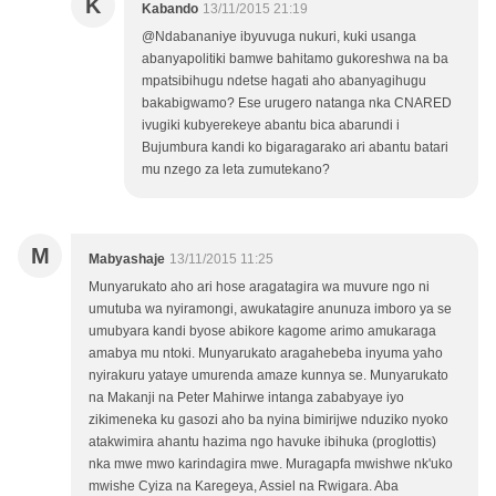
K
Kabando
13/11/2015 21:19
@Ndabananiye ibyuvuga nukuri, kuki usanga
abanyapolitiki bamwe bahitamo gukoreshwa na ba
mpatsibihugu ndetse hagati aho abanyagihugu
bakabigwamo? Ese urugero natanga nka CNARED
ivugiki kubyerekeye abantu bica abarundi i
Bujumbura kandi ko bigaragarako ari abantu batari
mu nzego za leta zumutekano?
M
Mabyashaje
13/11/2015 11:25
Munyarukato aho ari hose aragatagira wa muvure ngo ni
umutuba wa nyiramongi, awukatagire anunuza imboro ya se
umubyara kandi byose abikore kagome arimo amukaraga
amabya mu ntoki. Munyarukato aragahebeba inyuma yaho
nyirakuru yataye umurenda amaze kunnya se. Munyarukato
na Makanji na Peter Mahirwe intanga zababyaye iyo
zikimeneka ku gasozi aho ba nyina bimirijwe nduziko nyoko
atakwimira ahantu hazima ngo havuke ibihuka (proglottis)
nka mwe mwo karindagira mwe. Muragapfa mwishwe nk'uko
mwishe Cyiza na Karegeya, Assiel na Rwigara. Aba