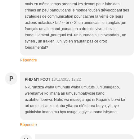
mais en même temps prennent les devant pour faire des
crimes un peu partout dans le monde tout en développant des
stratégies de communication pour cacher la vérité de leurs
actions néfastes.<br /> <br /> Si un américain, un anglais ,un
français un allemand ,canadien a droit de vivre chez lui
tranquillement ,pourquoi est- un burundais, un rwandais , un
syrien , un Irakien , un lybien n'aurait pas ce droit
fondamental?
Répondre
P
PHD MY FOOT
13/11/2015 12:22
Nkurunziza waba umuhutu waba umututsi, uri umugabo,
werekanye ko Imana ari umusumbabyose kandi
uzabihemberwa. Naho wa musega ngo ni Kagame bizwi ko
ari umututsi ariko akaba yitwara nk'ikibura buryo, yihaye
gukinisha Imana mu byo avuga, agiye kubona ishyano.
Répondre