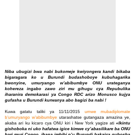
Niba ubugizi bwa nabi bukomeje kwiyongera kandi bikaba
bigaragara ko u Burundi budashoboye kubuhagarika
bwonyine, umuryango w’abibumbye ONU urateganya
kohereza ingabo zawo ziri mu gihugu cya Repubulika
iharanira demokarasi ya Congo RDC arizo Monusco kujya
gufasha u Burundi kurwanya abo bagizi ba nabi !
Kuwa gatatu taliki ya 11/11/2015
umwe mubadiplomate
b’umuryango w’abibumbye
utarashatse gutangaza amazina ye,
akaba ari ku kicaro cya ONU kiri i New York yagize ati
«Ikintu
gishoboka ni uko hafatwa igice kimwe cy’abasilikare ba ONU
bari muri Congo, ihana imbibi n’u Burundi bakajya guhosha