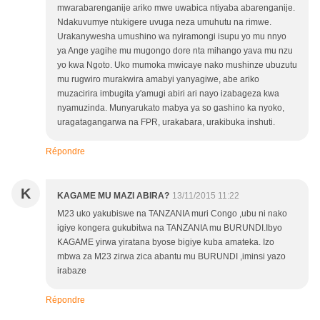
mwarabarenganije ariko mwe uwabica ntiyaba abarenganije.
Ndakuvumye ntukigere uvuga neza umuhutu na rimwe.
Urakanywesha umushino wa nyiramongi isupu yo mu nnyo
ya Ange yagihe mu mugongo dore nta mihango yava mu nzu
yo kwa Ngoto. Uko mumoka mwicaye nako mushinze ubuzutu
mu rugwiro murakwira amabyi yanyagiwe, abe ariko
muzacirira imbugita y'amugi abiri ari nayo izabageza kwa
nyamuzinda. Munyarukato mabya ya so gashino ka nyoko,
uragatagangarwa na FPR, urakabara, urakibuka inshuti.
Répondre
K
KAGAME MU MAZI ABIRA?
13/11/2015 11:22
M23 uko yakubiswe na TANZANIA muri Congo ,ubu ni nako
igiye kongera gukubitwa na TANZANIA mu BURUNDI.Ibyo
KAGAME yirwa yiratana byose bigiye kuba amateka. Izo
mbwa za M23 zirwa zica abantu mu BURUNDI ,iminsi yazo
irabaze
Répondre