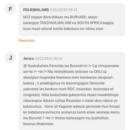
F
FDLR(MALAWI)
13/11/2015 09:15
M23 isigaye iteza ibibazo mu BURUNDI, akayo
karangiye.TANZANIA,MALAWI na SOUTH AFRICA bagiye
kuza maze ubundi bahite bakubura izo mbwa zose
Répondre
J
Jerico
13/11/2015 06:12
@ Nyakubahwa Perezida wa Burundi<br /> Cg Umujyanama
we<br /> <br /> Nta mishyikirano iyobowe na ONU cg
abayigize mugomba kwemera kuko berekanye ubugwari ;
kubera ; n amatiriganya no kworengagiza Genocide
yakorewe les bantous murii RDC (rwandais .burundais et
congolais). Niba badashaka gukoroniza nkuko mwabitohoye
nibarangize ikibazo cyiliya Rwandan s intold story mbere yo
kubarushya . None se Kagame wakoze genocide muri Kongo
ko batabanza kumucira urubanza kandi ariwe ukomeje kwica
mu Burundi ? <br /> Imana ibahezagire mu bushishozi
bwanyu.Mukomere.