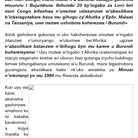
imvururu i Bujumbura. Ibihumbi 20 by’ingabo za Loni biri
muri Congo bifashwa n’umutwe udasanzwe w’abasilikare
b’inkeragutabara bava mu gihugu cy’Afurika y’Epfo, Malawi
na Tanzaniya, uwo mutwe ushobora koherezwa i Burundi»
.
Ikindi gishobora gukorwa ni uko hakoherezwa umutwe w’ingabo
zitanzwe n’umuryango w’ubumwe bw’Afurika ; ugizwe
n’abasilikare batanzwe n’ibihugu byo mu karere u Burundi
buherereyemo
! Uyu mutwe w’ingabo z’Afurika urakemangwa ko
ntacyo wageraho kiretse ari uburyo bwo gutanga icyuho kubihugu
bimwe bihungabanya umutekano w’u Burundi, maze bigashobora
gucengeza abasilikare babo nk’uko amateka ya
Minuar
n’inkotanyi yo mu 1994
mu Rwanda abitwibutsa!
Kuri uyu wa
kane,
akanama
gashinzwe
amahoro ku
isi kakaba
karakomez
a kujya
impaka ku