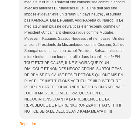
mediateur et le lieu doivent etre convenusde commun accord
avec les autorites Burundaises !!! Le lieu ne doit pas etre
impose et devait etre un terrain( un pays neutre) , et surtout
pas KAMPALA, Dar Es-Salam, Addis-Abeba ou Nairobi !!! Le
mediateur non plus ne devrait pas eter reconnu comme un
President -Africain anti-democratique comme Mugabe,
Museveni, Kagame, Sassou Nguesso , et j' en passe. Un des
anciens Presidents du Mozambique,comme Cissano, Sall du
Senegal ou un ancien ou actuel President Botswanais serait
mieux indique pour leur neutralite dans le conflit.<br /> EN
TOUT ETAT DE CAUSE, IL NE S' AGIRA QUE D' UN
DIALOGUE ET NON DES NEGOCIATIONS, SURTOUT PAS
DE REMISE EN CAUSE DES ELECTIONS QUI ONT MIS EN
PLACE LES INSTITUTIONS ACTUELLES !!!! OUVERTURE
POUR UN LARGE GOUVERNEMENT D' UNION NATIONALE
, OUI !!!! MAIS , DE GRACE , PAS QUESTION DE
NEGOCIATIONS QUANT A LA PRESIDENCE DE LA
REPUBLIQUE DE PIERRE NKURUNZIZA !!!! THAT'S IT !!! IF
NOT, CE SERA LE DELUGE AND KAMA MBAYA !!!!!!!!!
Répondre