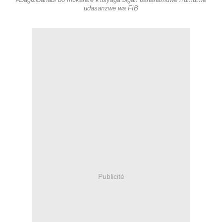
Abagizibanabi bo mukarere k'ibiyaga bigari bahahamuwe n'umutwe
udasanzwe wa FIB
Publicité