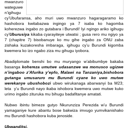
mwanzuro
wateguwe
n’igihugu
cy’Ubufaransa, aho muri uwo mwanzuro hagaragaramo ko
hashobora kwitabazwa ingingo ya 7 isaba ko hagomba
koherezwa ingabo zo gutabara i Burundi! Iyi ngingo ariko igihugu
cy’
Uburusiya
kikaba cyarayiteye utwatsi ; gusa rero mu ngiyo ya
7 (chapitre 7) bisobanuye ko mu gihe ingabo za ONU zaba
zishaka kuzakoresha imbaraga, igihugu cy’u Burundi kigomba
kwemera ko izo ngabo ziza mu gihugu iyobora.
Abadiplomate benshi bo mu muryango w’abibumbye bakaba
basanga
kohereza umutwe udasanzwe wa monusco ugizwe
n’ingaboo z’Afurika y’epfo, Malawi na Tanzaniya,bishobora
gutanga umusaruro mu Burundi cyane ko uwo mutwe
werekanye ubushobozi
ubwo wirukanaga abarwanyi ba M23;
leta y’u Burundi nayo ikaba ishobora kwemera uwo mutwe kuko
urimo ingabo zituruka mu bihugu badafitanye amatati.
Nubwo ibintu bimeze gutyo Nkurunziza Perezida w’u Burundi
yamaganiye kure abantu bose bakwiza imvugo yumvikanishako
mu Burundi hashobora kuba jenoside.
Ubwanditsi.