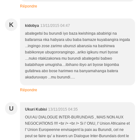
Répondre
K
kidobya
13/11/2015 04:47
abategetsi bu burundi iyo baza kwishinga ababirigi na
bafaransa nka habyara ubu baba bamaze kuyabangira ingata
...ingingo zose zarimo uburozi abarusia na bashinwa
babikoreye ubugororangingo...ariko igikuru muri byose
....nuko ntakizakorwa mu burundi abategetsi babwo
batabihaye umugisha....ibihano ibyo ari byose bigomba
gufatirwa abo bose harimwo na banyamahanga batera
akaduruvayo ...mu burundi.....
Répondre
U
Ukuri Kubisi
13/11/2015 04:35
OUI AU DIALOGUE INTER-BURUNDAIS , MAIS NON AUX
NEGOCIATIONS !!!! <br /> <br /> Si l' ONU, l' Union Africaine et
l' Union Europeenne envisagent la paix au Burundi, cel ne
peut se faire qu' a travers un Dialogue Inter-Burundais dont le