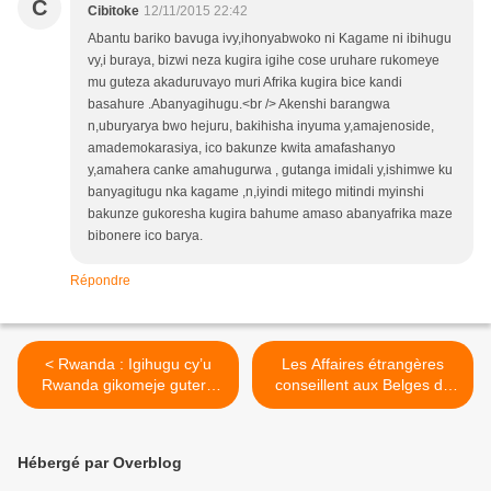
C
Cibitoke
12/11/2015 22:42
Abantu bariko bavuga ivy,ihonyabwoko ni Kagame ni ibihugu
vy,i buraya, bizwi neza kugira igihe cose uruhare rukomeye
mu guteza akaduruvayo muri Afrika kugira bice kandi
basahure .Abanyagihugu.<br /> Akenshi barangwa
n,uburyarya bwo hejuru, bakihisha inyuma y,amajenoside,
amademokarasiya, ico bakunze kwita amafashanyo
y,amahera canke amahugurwa , gutanga imidali y,ishimwe ku
banyagitugu nka kagame ,n,iyindi mitego mitindi myinshi
bakunze gukoresha kugira bahume amaso abanyafrika maze
bibonere ico barya.
Répondre
< Rwanda : Igihugu cy’u
Les Affaires étrangères
Rwanda gikomeje gutera
conseillent aux Belges de
utwatsi ibyo gukora
quitter le Burundi >
iperereza ku mpunzi
z’abarundi zoherezwa mu
Hébergé par Overblog
gisilikare !